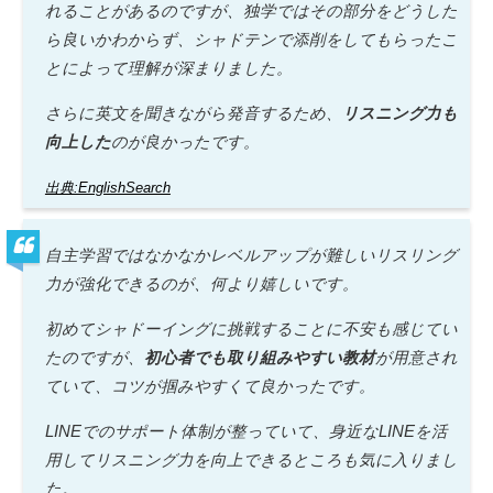
れることがあるのですが、独学ではその部分をどうした
ら良いかわからず、シャドテンで添削をしてもらったこ
とによって理解が深まりました。
さらに英文を聞きながら発音するため、
リスニング力も
向上した
のが良かったです。
出典:EnglishSearch
自主学習ではなかなかレベルアップが難しいリスリング
力が強化できるのが、何より嬉しいです。
初めてシャドーイングに挑戦することに不安も感じてい
たのですが、
初心者でも取り組みやすい教材
が用意され
ていて、コツが掴みやすくて良かったです。
LINEでのサポート体制が整っていて、身近なLINEを活
用してリスニング力を向上できるところも気に入りまし
た。