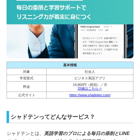
基本情報
対象
社会人
学習形式
ビジネス英語アプリ
19,800円（税別）／月
料金
詳細はこちら⇒
公式サイト
https://www.shadoten.com/
シャドテンってどんなサービス？
シャドテンとは、
英語学習のプロによる毎日の添削とLINE