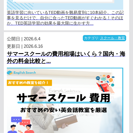
英語学習に向いているTED動画を難易度別に10本紹介。この記
事を見るだけで、自分に合ったTED動画がすぐわかる！そのほ
か、TED英語学習の効果を最大限に生かす方...
公開日 | 2026.6.4
カテゴリ:
スクール・教室
更新日 | 2026.6.16
サマースクールの費用相場はいくら？国内・海
外の料金比較と...