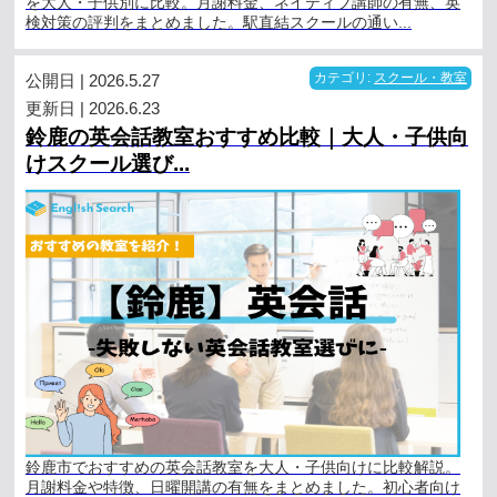
を大人・子供別に比較。月謝料金、ネイティブ講師の有無、英
検対策の評判をまとめました。駅直結スクールの通い...
公開日 | 2026.5.27
カテゴリ:
スクール・教室
更新日 | 2026.6.23
鈴鹿の英会話教室おすすめ比較｜大人・子供向
けスクール選び...
鈴鹿市でおすすめの英会話教室を大人・子供向けに比較解説。
月謝料金や特徴、日曜開講の有無をまとめました。初心者向け