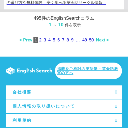
の選び方や無料体験、安く学べる英会話サークル情報...
495
件のEnglishSearchコラム
1
10
～
件を表示
< Prev
1
2
3
4
5
6
7
8
9
…
49
50
Next >
掲載をご検討の英語塾・英会話教
室の方へ
会社概要
個人情報の取り扱いについて
利用規約