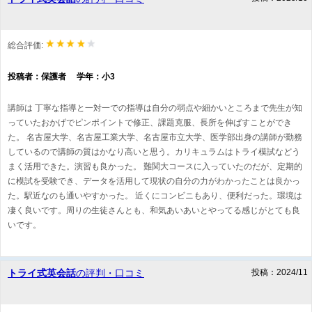
総合評価:
投稿者：保護者 学年：小3
講師は 丁寧な指導と一対一での指導は自分の弱点や細かいところまで先生が知
っていたおかげでピンポイントで修正、課題克服、長所を伸ばすことができ
た。 名古屋大学、名古屋工業大学、名古屋市立大学、医学部出身の講師が勤務
しているので講師の質はかなり高いと思う。カリキュラムはトライ模試などう
まく活用できた。演習も良かった。 難関大コースに入っていたのだが、定期的
に模試を受験でき、データを活用して現状の自分の力がわかったことは良かっ
た。駅近なのも通いやすかった。 近くにコンビニもあり、便利だった。環境は
凄く良いです。周りの生徒さんとも、和気あいあいとやってる感じがとても良
いです。
トライ式英会話
の評判・口コミ
投稿：2024/11