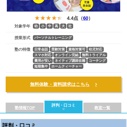
4.4点（
60
）
対象学年
幼
小
中
高
大
社
授業形式
パーソナルトレーニング
塾の特徴
日常会話
受験対策
資格対策可
幼児対応
スマホ対応
オンライン完結
無料トライアル
費用が安い
ネイティブ講師在籍
コーチング
短期集中
ホームティーチャー
無料体験・資料請求はこちら
評判・口コミ
塾情報TOP
教室一覧
評判・口コミ