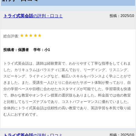
トライ式英会話
の評判・口コミ
投稿：2025/10
総合評価:
投稿者：保護者 学年：小1
トライ式英会話は、講師は経験豊富で、わかりやすく丁寧な指導をしてくれま
した。カリキュラムはバラエティに富んでおり、リーディング、リスニング、
スピーキング、ライティングなど、幅広いスキルをバランスよく学ぶことがで
きました。また、受講生一人ひとりに合わせたサポート体制が整っており、自
分の学習ペースや目標に合わせたカスタマイズが可能でした。学習環境も快適
で、静かな教室やオンライン授業の選択肢もありました。料金面では他の教室
と比較してもリーズナブルであり、コストパフォーマンスに優れていました。
全体的にトライ式英会話は信頼性の高い教室であり、英語学習を本気で取り組
む人におすすめです。
トライ式英会話
の評判・口コミ
投稿：2025/10