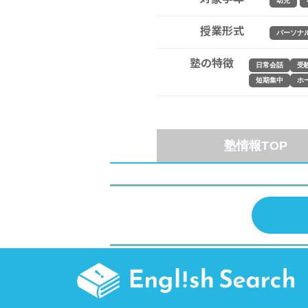
幼児
授業形式
パーソナ
塾の特徴
日常会話
受
短期集中
ホ
塾情報TOP