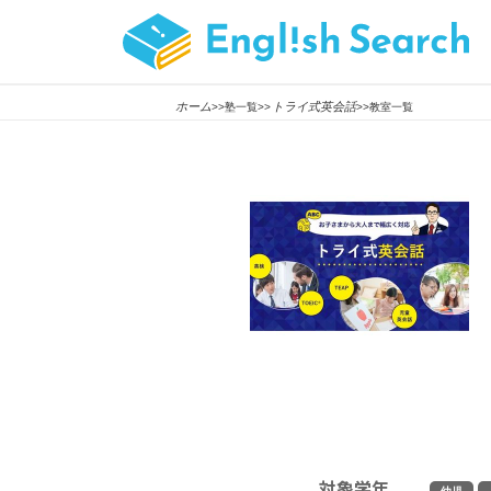
ホーム
トライ式英会話
>>塾一覧>>
>>教室一覧
対象学年