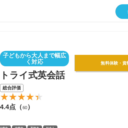
子どもから大人まで幅広
く対応
無料体験・資
トライ式英会話
総合評価
4.4点（
）
60