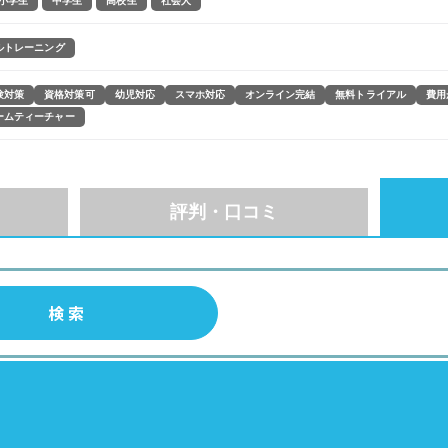
小学生
中学生
高校生
社会人
ルトレーニング
験対策
資格対策可
幼児対応
スマホ対応
オンライン完結
無料トライアル
費用
ームティーチャー
評判・口コミ