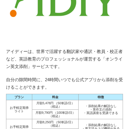
アイディーは、世界で活躍する翻訳家や通訳・教員・校正者
など、英語教育のプロフェッショナルが運営する「オンライ
ン英文添削」サービスです。
自分の隙間時間に、24時間いつでも公式アプリから添削を受
けることができます。
プラン
料金
特徴
月額5,478円 （50単語/日）
・添削結果の解説なし
（税込）
お手軽定期券
・英作文の添削
ライト
月額9,790円 （100単語/日）
・英語講座を受講できる
（税込）
月額8,250円 （50単語/日）
・添削結果の解説なし
（税込）
お手軽定期券
・英文読み上げ機能がある