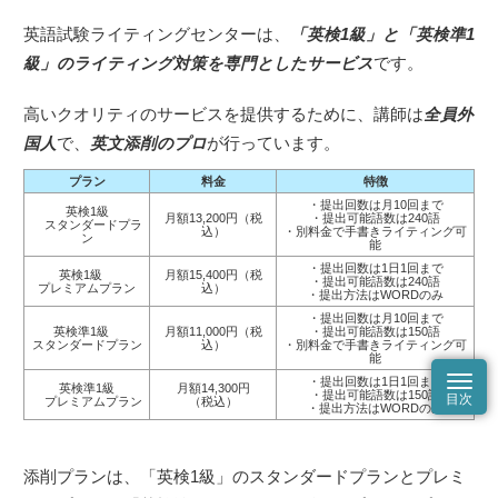
英語試験ライティングセンターは、
「英検1級」と「英検準1
級」のライティング対策を専門としたサービス
です。
高いクオリティのサービスを提供するために、講師は
全員外
国人
で、
英文添削のプロ
が行っています。
プラン
料金
特徴
・提出回数は月10回まで
英検1級
月額13,200円（税
・提出可能語数は240語
スタンダードプラ
込）
・別料金で手書きライティング可
ン
能
・提出回数は1日1回まで
英検1級
月額15,400円（税
・提出可能語数は240語
プレミアムプラン
込）
・提出方法はWORDのみ
・提出回数は月10回まで
英検準1級
月額11,000円（税
・提出可能語数は150語
スタンダードプラン
込）
・別料金で手書きライティング可
能
・提出回数は1日1回まで
英検準1級
月額14,300円
・提出可能語数は150語
プレミアムプラン
（税込）
・提出方法はWORDのみ
添削プランは、「英検1級」のスタンダードプランとプレミ