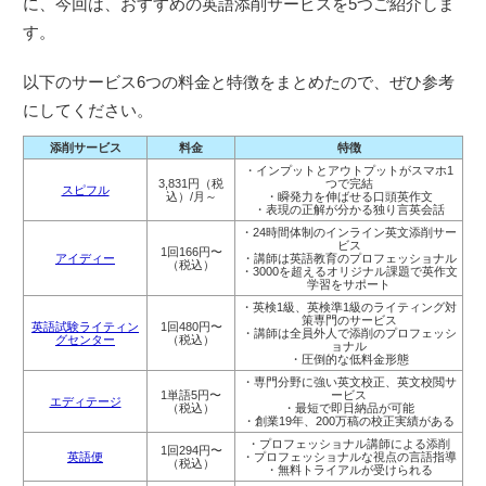
に、今回は、おすすめの英語添削サービスを5つご紹介しま
す。
以下のサービス6つの料金と特徴をまとめたので、ぜひ参考
にしてください。
添削サービス
料金
特徴
・インプットとアウトプットがスマホ1
3,831円（税
つで完結
スピフル
込）/月～
・瞬発力を伸ばせる口頭英作文
・表現の正解が分かる独り言英会話
・24時間体制のインライン英文添削サー
ビス
1回166円〜
アイディー
・講師は英語教育のプロフェッショナル
（税込）
・3000を超えるオリジナル課題で英作文
学習をサポート
・英検1級、英検準1級のライティング対
策専門のサービス
英語試験ライティン
1回480円〜
・講師は全員外人で添削のプロフェッシ
グセンター
（税込）
ョナル
・圧倒的な低料金形態
・専門分野に強い英文校正、英文校閲サ
1単語5円〜
ービス
エディテージ
（税込）
・最短で即日納品が可能
・創業19年、200万稿の校正実績がある
・プロフェッショナル講師による添削
1回294円〜
英語便
・プロフェッショナルな視点の言語指導
（税込）
・無料トライアルが受けられる