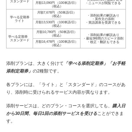
スタンダード
月額13,090円 （100単語/日）
・ニュースが閲覧できる
（税込）
月額7,678円 （50単語/日）
・添削結果の解説あり
（税込）
学べる定期券
・英作文の添削
ライト
月額13,530円 （100単語/日）
・英語講座を受講できる
（税込）
月額10,780円 （50単語/日）
・添削結果の解説あり
（税込）
学べる定期券
・最短3時間のスピード添削
スタンダード
月額16,478円 （100単語/日）
・校正・翻訳もできる
（税込）
添削プランは、大きく分けて
「学べる添削定期券」「お手軽
添削定期券」
の2種類です。
各プランには、「ライト」と「スタンダード」のコースがあ
り、添削時に受けられるサービス内容が異なります。
添削サービスは、どのプラン・コースを選択しても、
購入日
から30日間、毎日1回の添削サービスを受ける
ことができま
す。