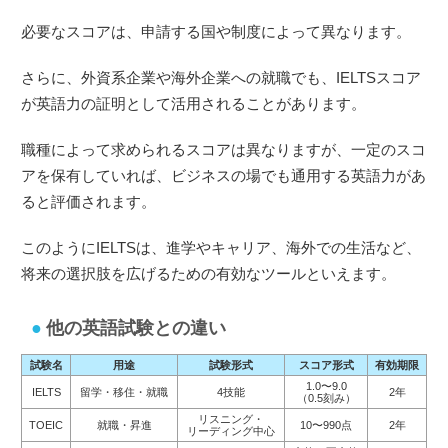
必要なスコアは、申請する国や制度によって異なります。
さらに、外資系企業や海外企業への就職でも、IELTSスコア
が英語力の証明として活用されることがあります。
職種によって求められるスコアは異なりますが、一定のスコ
アを保有していれば、ビジネスの場でも通用する英語力があ
ると評価されます。
このようにIELTSは、進学やキャリア、海外での生活など、
将来の選択肢を広げるための有効なツールといえます。
他の英語試験との違い
試験名
用途
試験形式
スコア形式
有効期限
1.0〜9.0
IELTS
留学・移住・就職
4技能
2年
（0.5刻み）
リスニング・
TOEIC
就職・昇進
10〜990点
2年
リーディング中心