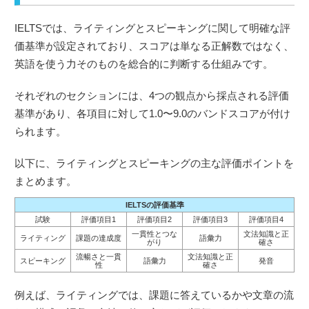
IELTSでは、ライティングとスピーキングに関して明確な評
価基準が設定されており、スコアは単なる正解数ではなく、
英語を使う力そのものを総合的に判断する仕組みです。
それぞれのセクションには、4つの観点から採点される評価
基準があり、各項目に対して1.0〜9.0のバンドスコアが付け
られます。
以下に、ライティングとスピーキングの主な評価ポイントを
まとめます。
IELTSの評価基準
試験
評価項目1
評価項目2
評価項目3
評価項目4
一貫性とつな
文法知識と正
ライティング
課題の達成度
語彙力
がり
確さ
流暢さと一貫
文法知識と正
スピーキング
語彙力
発音
性
確さ
例えば、ライティングでは、課題に答えているかや文章の流