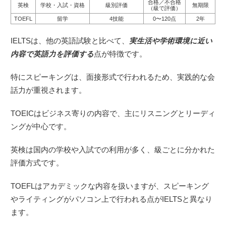
合格／不合格
英検
学校・入試・資格
級別評価
無期限
（級で評価）
TOEFL
留学
4技能
0〜120点
2年
IELTSは、他の英語試験と比べて、
実生活や学術環境に近い
内容で英語力を評価する
点が特徴です。
特にスピーキングは、面接形式で行われるため、実践的な会
話力が重視されます。
TOEICはビジネス寄りの内容で、主にリスニングとリーディ
ングが中心です。
英検は国内の学校や入試での利用が多く、級ごとに分かれた
評価方式です。
TOEFLはアカデミックな内容を扱いますが、スピーキング
やライティングがパソコン上で行われる点がIELTSと異なり
ます。