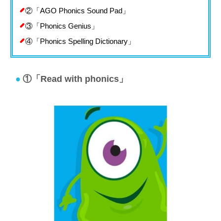
②「AGO Phonics Sound Pad」
③「Phonics Genius」
④「Phonics Spelling Dictionary」
①「Read with phonics」