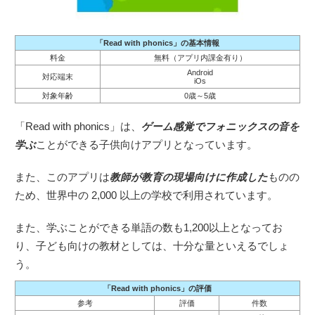
「Read with phonics」の基本情報
料金
無料（アプリ内課金有り）
Android
対応端末
iOs
対象年齢
0歳～5歳
「Read with phonics」は、
ゲーム感覚でフォニックスの音を
学ぶ
ことができる子供向けアプリとなっています。
また、このアプリは
教師が教育の現場向けに作成した
ものの
ため、世界中の 2,000 以上の学校で利用されています。
また、学ぶことができる単語の数も1,200以上となってお
り、子ども向けの教材としては、十分な量といえるでしょ
う。
「Read with phonics」の評価
参考
評価
件数