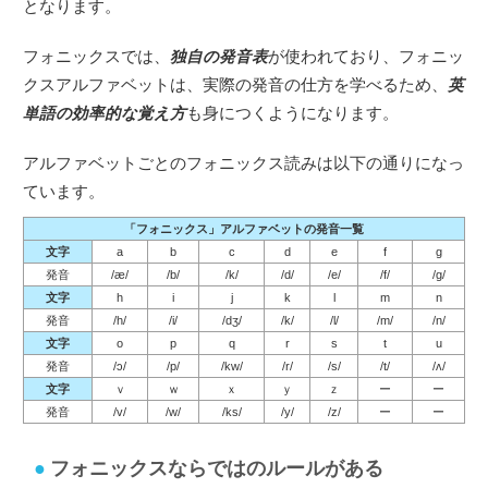
となります。
フォニックスでは、
独自の発音表
が使われており、フォニッ
クスアルファベットは、実際の発音の仕方を学べるため、
英
単語の効率的な覚え方
も身につくようになります。
アルファベットごとのフォニックス読みは以下の通りになっ
ています。
「フォニックス」アルファベットの発音一覧
文字
a
b
c
d
e
f
g
発音
/æ/
/b/
/k/
/d/
/e/
/f/
/g/
文字
h
i
j
k
l
m
n
発音
/h/
/i/
/dʒ/
/k/
/l/
/m/
/n/
文字
o
p
q
r
s
t
u
発音
/ɔ/
/p/
/kw/
/r/
/s/
/t/
/ʌ/
文字
ｖ
ｗ
ｘ
ｙ
ｚ
ー
ー
発音
/v/
/w/
/ks/
/y/
/z/
ー
ー
フォニックスならではのルールがある