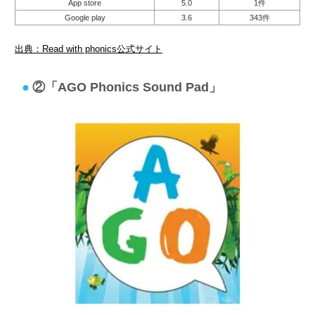
App store
5.0
1件
Google play
3.6
343件
出典：Read with phonics公式サイト
②「AGO Phonics Sound Pad」