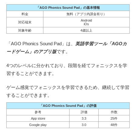
「AGO Phonics Sound Pad」の基本情報
料金
無料（アプリ内課金有り）
Android
対応端末
iOs
対象年齢
4歳以上
「AGO Phonics Sound Pad」は、
英語学習ツール「AGOカ
ードゲーム」のアプリ版
です。
4つのレベルに分かれており、段階を経てフォニックスを学
習することができます。
ゲーム感覚でフォニックスを学習できるため、継続して学習
することができます。
「AGO Phonics Sound Pad」の評価
参考
評価
件数
App store
3.3
25件
Google play
3.0
48件