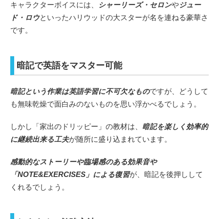
キャラクターボイスには、
シャーリーズ・セロン
や
ジュー
ド・ロウ
といったハリウッドの大スターが名を連ねる豪華さ
です。
暗記で英語をマスター可能
暗記という作業は英語学習に不可欠なもの
ですが、どうして
も無味乾燥で面白みのないものを思い浮かべるでしょう。
しかし「家出のドリッピー」の教材は、
暗記を楽しく効率的
に継続出来る工夫
が随所に盛り込まれています。
感動的なストーリーや臨場感のある効果音や
「NOTE&EXERCISES」による復習
が、暗記を後押しして
くれるでしょう。