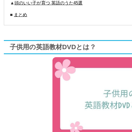
▲
頭のいい子が育つ 英語のうた45選
■
まとめ
子供用の英語教材DVDとは？