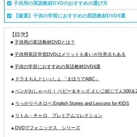
子供用の英語教材DVDのおすすめの選び方
【厳選】子供の学習におすすめの英語教材DVD6選
【目次】
■
子供用の英語教材DVDとは？
■
子供用英語学習DVDはメリットも多いが注意点もある
■
子供の学習におすすめの英語教材DVD6選
▲
ドラえもんといっしょ 「まほうでABC」
▲
ペンがおしゃべり！ ベビー＆キッズ えいご絵じてん500＆22
▲
うっかりペネロペ English Stories and Lessons for KIDS
▲
リトル・チャロ プレミアムコレクション
▲
DVDでフォニックス シリーズ