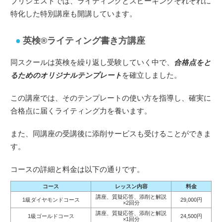
ブリジェストでは、ライティングとスピーキングそれぞれに
特化した特別講座も開講しています。
英検®︎ライティング書き方講座
同スクールは英検を繰り返し受験していく中で、
合格点をと
るためのオリジナルテンプレート
を確立しました。
この講座では、そのテンプレートの使い方を指導し、確実に
合格点に届くライティング力を養います。
また、同講座の受講後に添削サービスも受けることができま
す。
コースの詳細と料金は以下の通りです。
コース
レッスン内容
料金
講座、質疑応答、添削と解説
1級ダイヤモンドコース
29,000円
×2回分
講座、質疑応答、添削と解説
1級ゴールドコース
24,500円
×1回分