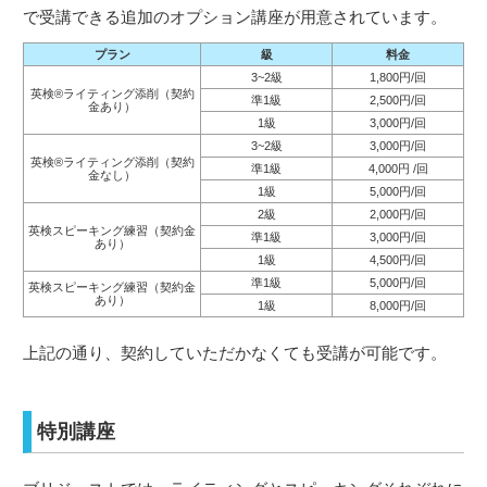
で受講できる追加のオプション講座が用意されています。
プラン
級
料金
3~2級
1,800円/回
英検®︎ライティング添削（契約
準1級
2,500円/回
金あり）
1級
3,000円/回
3~2級
3,000円/回
英検®︎ライティング添削（契約
準1級
4,000円 /回
金なし）
1級
5,000円/回
2級
2,000円/回
英検スピーキング練習（契約金
準1級
3,000円/回
あり）
1級
4,500円/回
準1級
5,000円/回
英検スピーキング練習（契約金
あり）
1級
8,000円/回
上記の通り、契約していただかなくても受講が可能です。
特別講座