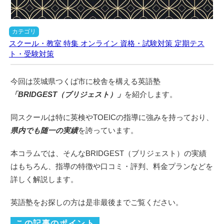
カテゴリ
スクール・教室
特集
オンライン
資格・試験対策
定期テス
ト・受験対策
今回は茨城県つくば市に校舎を構える英語塾
「BRIDGEST（ブリジェスト）」
を紹介します。
同スクールは特に英検やTOEICの指導に強みを持っており、
県内でも随一の実績
を誇っています。
本コラムでは、そんなBRIDGEST（ブリジェスト）の実績
はもちろん、指導の特徴や口コミ・評判、料金プランなどを
詳しく解説します。
英語塾をお探しの方は是非最後までご覧ください。
この記事のポイント