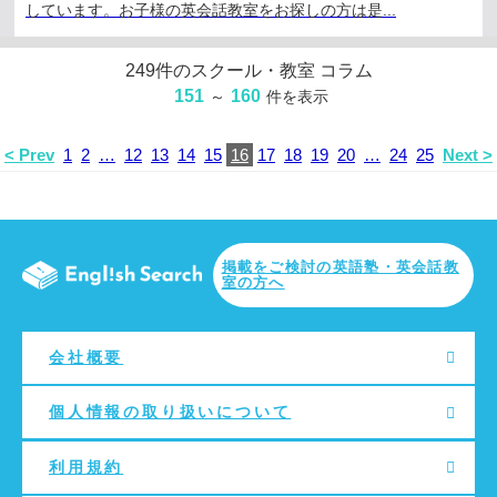
しています。お子様の英会話教室をお探しの方は是...
249
件のスクール・教室 コラム
151
160
～
件を表示
< Prev
1
2
…
12
13
14
15
16
17
18
19
20
…
24
25
Next >
掲載をご検討の英語塾・英会話教
室の方へ
会社概要
個人情報の取り扱いについて
利用規約