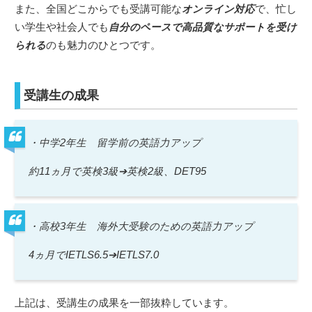
また、全国どこからでも受講可能な
オンライン対応
で、忙し
い学生や社会人でも
自分のペースで高品質なサポートを受け
られる
のも魅力のひとつです。
受講生の成果
・中学2年生 留学前の英語力アップ
約11ヵ月で英検3級➔英検2級、DET95
・高校3年生 海外大受験のための英語力アップ
4ヵ月でIETLS6.5➔IETLS7.0
上記は、受講生の成果を一部抜粋しています。