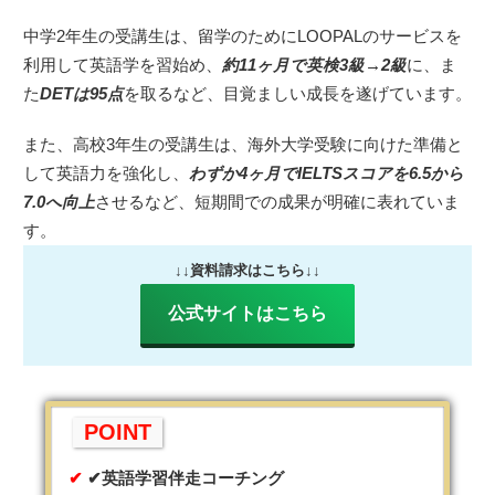
中学2年生の受講生は、留学のためにLOOPALのサービスを
利用して英語学を習始め、
約11ヶ月で英検3級→2級
に、ま
た
DETは95点
を取るなど、目覚ましい成長を遂げています。
また、高校3年生の受講生は、海外大学受験に向けた準備と
して英語力を強化し、
わずか4ヶ月でIELTSスコアを6.5から
7.0へ向上
させるなど、短期間での成果が明確に表れていま
す。
↓↓資料請求はこちら↓↓
公式サイトはこちら
POINT
✔英語学習伴走コーチング