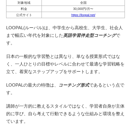
対象地域
全国
料金
30,000円/月〜
公式サイト
https://loopal.net/
LOOPAL(ルーパル)は、中学生から高校生、大学生、社会人
まで幅広い年代を対象にした
英語学習伴走型コーチング
で
す。
日本の一般的な学習塾とは異なり、単なる授業形式ではな
く、一人ひとりの目標やレベルに合わせて最適な学習戦略を
立て、着実なステップアップをサポートします。
LOOPALの最大の特徴は、
コーチング形式
であるという点で
す。
講師が一方的に教えるスタイルではなく、学習者自身が主体
的に学び、自ら考えて行動できるような仕組みと環境を整え
ています。