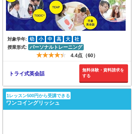
対象学年:
幼
小
中
高
大
社
授業形式:
パーソナルトレーニング
4.4点（60）
無料体験・資料請求を
トライ式英会話
する
1レッスン500円から受講できる
ワンコイングリッシュ