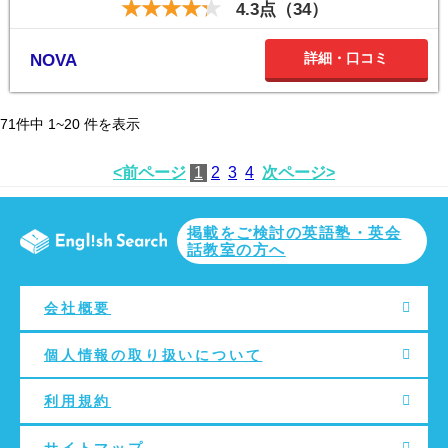
4.3点（34）
詳細・口コミ
NOVA
71
件中
1~20
件を表示
<前ページ
1
2
3
4
次ページ>
掲載をご検討の英語塾・英会
話教室の方へ
会社概要
個人情報の取り扱いについて
利用規約
サイトマップ