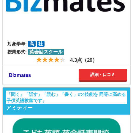
対象学年:
高
社
授業形式:
英会話スクール
4.3点（29）
詳細・口コミ
Bizmates
「聞く」「話す」「読む」「書く」の4技能を 同等に高める
子供英語教室です。
アミティー