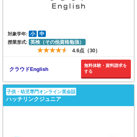
対象学年:
小
中
授業形式:
英検（その他資格勉強）
4.6点（30）
無料体験・資料請求を
クラウドEnglish
する
子供・幼児専門オンライン英会話
ハッチリンクジュニア