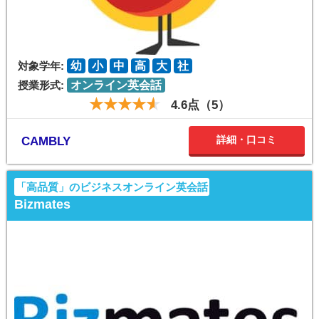
対象学年:
幼
小
中
高
大
社
授業形式:
オンライン英会話
4.6点（5）
詳細・口コミ
CAMBLY
「高品質」のビジネスオンライン英会話
Bizmates