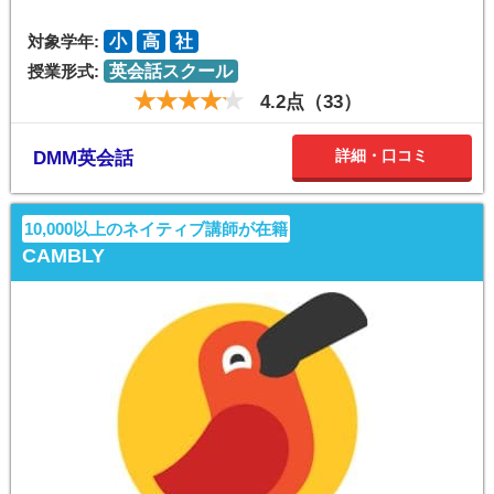
対象学年:
小
高
社
授業形式:
英会話スクール
4.2点（33）
詳細・口コミ
DMM英会話
10,000以上のネイティブ講師が在籍
CAMBLY