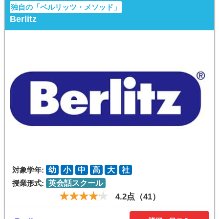
独自の「ベルリッツ・メソッド」
Berlitz
対象学年:
幼
小
中
高
大
社
授業形式:
英会話スクール
4.2点（41）