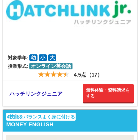
対象学年:
幼
小
大
授業形式:
オンライン英会話
4.5点（17）
無料体験・資料請求を
ハッチリンクジュニア
する
4技能をバランスよく身に付ける
MONEY ENGLISH