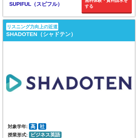
無料体験・資料請求を
SUPIFUL（スピフル）
する
リスニング力向上の近道
SHADOTEN（シャドテン）
対象学年:
高
社
授業形式:
ビジネス英語