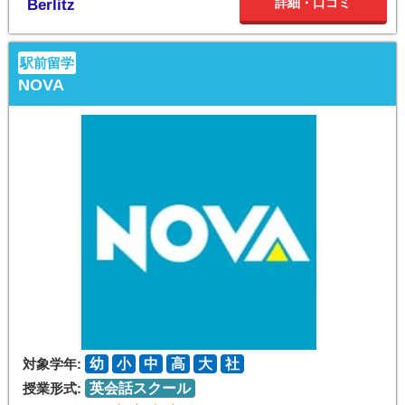
詳細・口コミ
Berlitz
駅前留学
NOVA
対象学年:
幼
小
中
高
大
社
授業形式:
英会話スクール