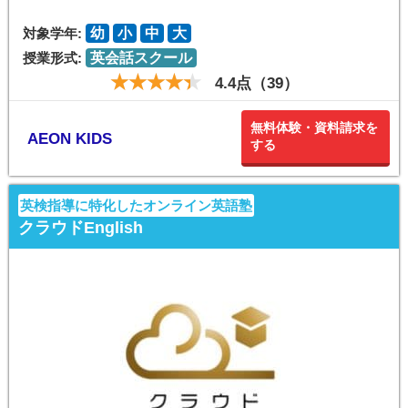
対象学年:
幼
小
中
大
授業形式:
英会話スクール
4.4点（39）
無料体験・資料請求を
AEON KIDS
する
英検指導に特化したオンライン英語塾
クラウドEnglish