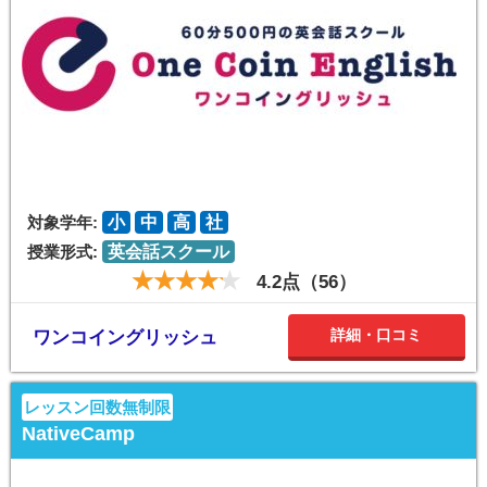
対象学年:
小
中
高
社
授業形式:
英会話スクール
4.2点（56）
詳細・口コミ
ワンコイングリッシュ
レッスン回数無制限
NativeCamp