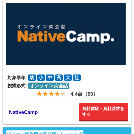
対象学年:
幼
小
中
高
大
社
授業形式:
オンライン英会話
4.4点（90）
無料体験・資料請求を
NativeCamp
する