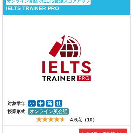
オンライン完結でIELTS最短スコアアップ
IELTS TRAINER PRO
対象学年:
小
中
高
社
授業形式:
オンライン英会話
4.6点（10）