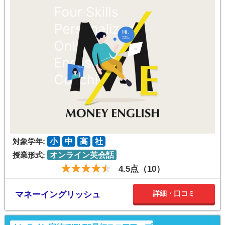
対象学年:
小
中
高
社
授業形式:
オンライン英会話
4.5点（10）
詳細・口コミ
マネーイングリッシュ