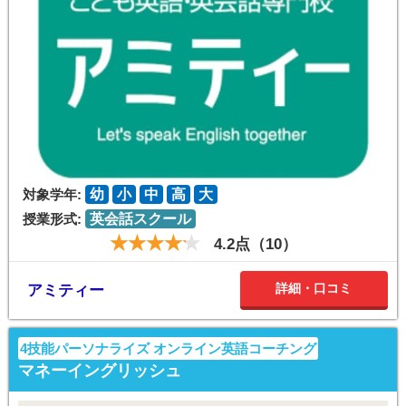
対象学年:
幼
小
中
高
大
授業形式:
英会話スクール
4.2点（10）
詳細・口コミ
アミティー
4技能パーソナライズ オンライン英語コーチング
マネーイングリッシュ