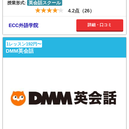
授業形式:
英会話スクール
4.2点（26）
詳細・口コミ
ECC外語学院
1レッスン192円〜
DMM英会話