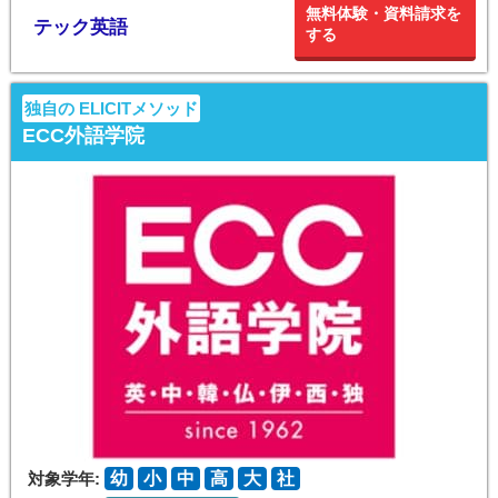
無料体験・資料請求を
テック英語
する
独自の ELICITメソッド
ECC外語学院
対象学年:
幼
小
中
高
大
社