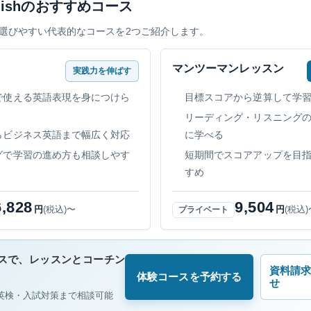
nglishのおすすめコース
選びやすい代表的なコースを2つご紹介します。
ン
マンツーマンレッスン
実践力を伸ばす
で使える英語表現を身につけら
目標スコアから逆算して学
リーディング・リスニング
らビジネス英語まで幅広く対応
に学べる
グで学習の進め方も相談しやす
短期間でスコアアップを目
すめ
6,828
9,504
円
(税込)〜
円
(税込)
プライベート
スで、レッスンとコーチン
資料請
体験コースを予約する
せ
・英検・入試対策まで相談可能