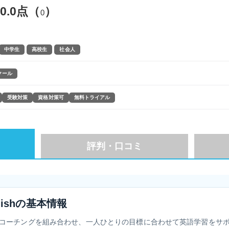
0.0点（
）
0
中学生
高校生
社会人
クール
受験対策
資格対策可
無料トライアル
評判・口コミ
nglishの基本情報
コーチングを組み合わせ、一人ひとりの目標に合わせて英語学習をサ