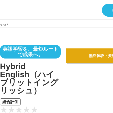
リッシュ）
英語学習を、最短ルート
で成果へ。
無料体験・資
Hybrid
English（ハイ
ブリットイング
リッシュ）
総合評価