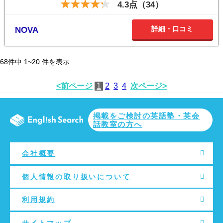
4.3点（34）
詳細・口コミ
NOVA
68
件中
1~20
件を表示
<前ページ
1
2
3
4
次ページ>
掲載をご検討の英語塾・英会
話教室の方へ
会社概要
個人情報の取り扱いについて
利用規約
サイトマップ