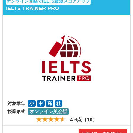
オンライン完結でIELTS最短スコアアップ
IELTS TRAINER PRO
対象学年:
小
中
高
社
授業形式:
オンライン英会話
4.6点（10）