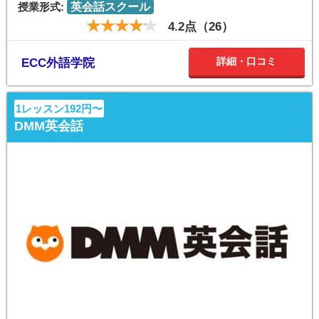
授業形式:
英会話スクール
4.2点（26）
詳細・口コミ
ECC外語学院
1レッスン192円〜
DMM英会話