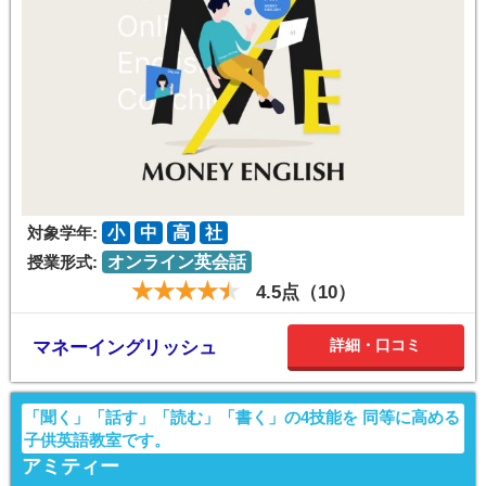
対象学年:
小
中
高
社
授業形式:
オンライン英会話
4.5点（10）
詳細・口コミ
マネーイングリッシュ
「聞く」「話す」「読む」「書く」の4技能を 同等に高める
子供英語教室です。
アミティー