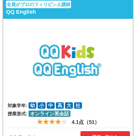
全員がプロのフィリピン人講師
QQ English
対象学年:
幼
小
中
高
大
社
授業形式:
オンライン英会話
4.1点（51）