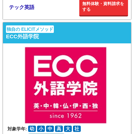
無料体験・資料請求を
テック英語
する
独自の ELICITメソッド
ECC外語学院
対象学年:
幼
小
中
高
大
社