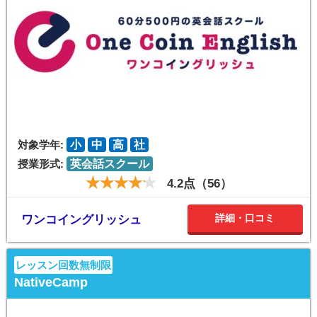
対象学年:
小
中
高
社
授業形式:
英会話スクール
4.2点（56）
詳細・口コミ
ワンコイングリッシュ
レッスン回数無制限
NativeCamp