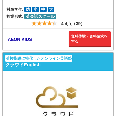
対象学年:
幼
小
中
大
授業形式:
英会話スクール
4.4点（39）
無料体験・資料請求を
AEON KIDS
する
英検指導に特化したオンライン英語塾
クラウドEnglish