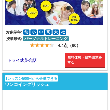
対象学年:
幼
小
中
高
大
社
授業形式:
パーソナルトレーニング
4.4点（60）
無料体験・資料請求を
トライ式英会話
する
1レッスン500円から受講できる
ワンコイングリッシュ