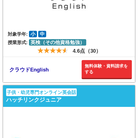
対象学年:
小
中
授業形式:
英検（その他資格勉強）
4.6点（30）
無料体験・資料請求を
クラウドEnglish
する
子供・幼児専門オンライン英会話
ハッチリンクジュニア