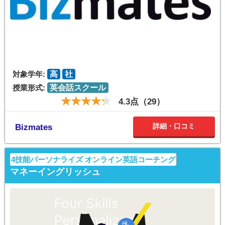
対象学年:
高
社
授業形式:
英会話スクール
4.3点（29）
詳細・口コミ
Bizmates
4技能パーソナライズ オンライン英語コーチング
マネーイングリッシュ