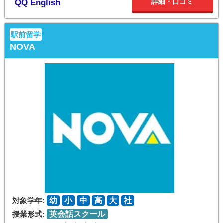
詳細・口コミ
QQ English
駅前留学
NOVA
対象学年:
幼
小
中
高
大
社
授業形式:
英会話スクール