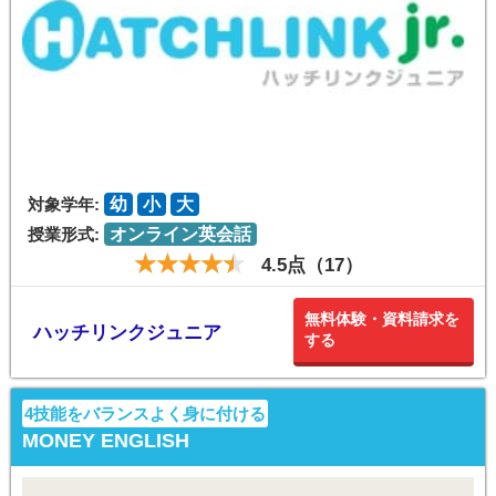
対象学年:
幼
小
大
授業形式:
オンライン英会話
4.5点（17）
無料体験・資料請求を
ハッチリンクジュニア
する
4技能をバランスよく身に付ける
MONEY ENGLISH