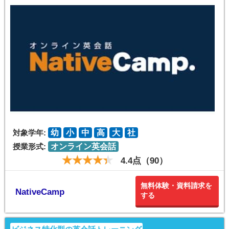
対象学年:
幼
小
中
高
大
社
授業形式:
オンライン英会話
4.4点（90）
無料体験・資料請求を
NativeCamp
する