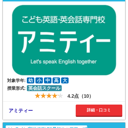
対象学年:
幼
小
中
高
大
授業形式:
英会話スクール
4.2点（10）
詳細・口コミ
アミティー