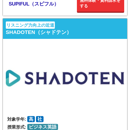
無料体験・資料請求を
SUPIFUL（スピフル）
する
リスニング力向上の近道
SHADOTEN（シャドテン）
対象学年:
高
社
授業形式:
ビジネス英語