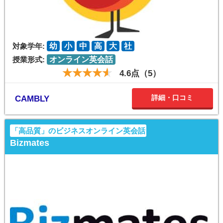
対象学年:
幼
小
中
高
大
社
授業形式:
オンライン英会話
4.6点（5）
詳細・口コミ
CAMBLY
「高品質」のビジネスオンライン英会話
Bizmates