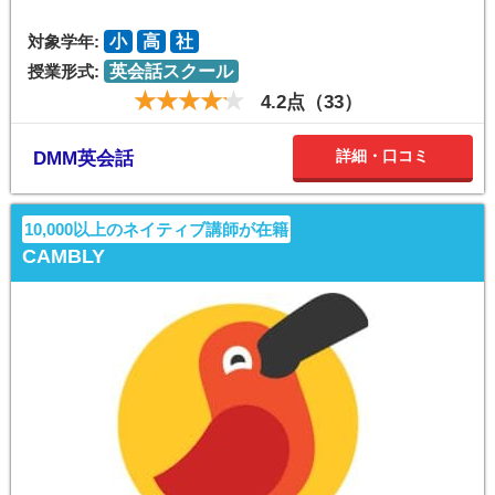
対象学年:
小
高
社
授業形式:
英会話スクール
4.2点（33）
詳細・口コミ
DMM英会話
10,000以上のネイティブ講師が在籍
CAMBLY