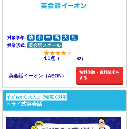
対象学年:
幼
小
中
高
大
社
授業形式:
英会話スクール
4.1点（
52
）
無料体験・資料請求を
英会話イーオン（AEON）
する
子どもから大人まで幅広く対応
トライ式英会話