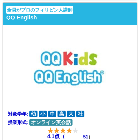
全員がプロのフィリピン人講師
QQ English
対象学年:
幼
小
中
高
大
社
授業形式:
オンライン英会話
4.1点（
51
）