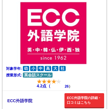
対象学年:
幼
小
中
高
大
社
授業形式:
英会話スクール
4.2点（
26
）
ECC外語学院の詳細・
ECC外語学院
口コミはこちら