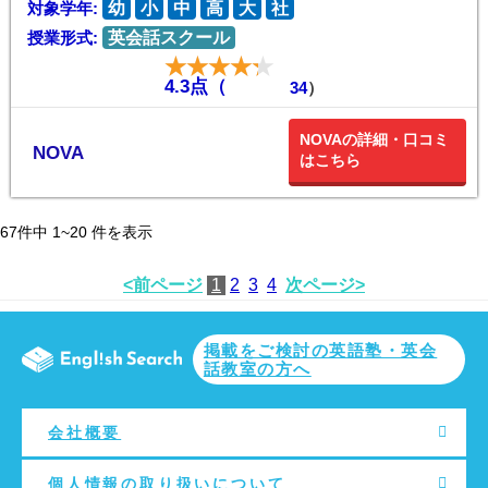
対象学年:
幼
小
中
高
大
社
授業形式:
英会話スクール
4.3点（
34
）
NOVAの詳細・口コミ
NOVA
はこちら
67
件中
1~20
件を表示
<前ページ
1
2
3
4
次ページ>
掲載をご検討の英語塾・英会
話教室の方へ
会社概要
個人情報の取り扱いについて