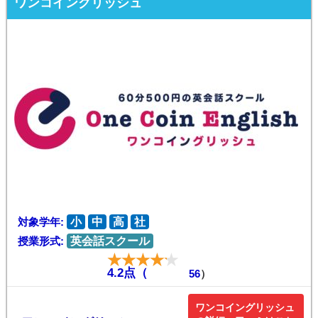
ワンコイングリッシュ
対象学年:
小
中
高
社
授業形式:
英会話スクール
4.2点（
56
）
ワンコイングリッシュ