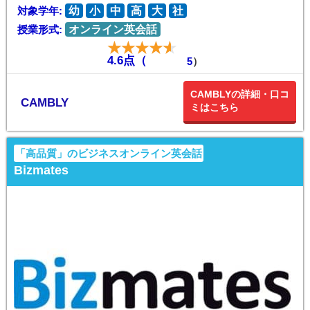
対象学年:
幼
小
中
高
大
社
授業形式:
オンライン英会話
4.6点（
5
）
CAMBLYの詳細・口コ
CAMBLY
ミはこちら
「高品質」のビジネスオンライン英会話
Bizmates