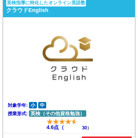
英検指導に特化したオンライン英語塾
クラウドEnglish
対象学年:
小
中
授業形式:
英検（その他資格勉強）
4.6点（
30
）