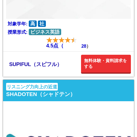
対象学年:
高
社
授業形式:
ビジネス英語
4.5点（
28
）
無料体験・資料請求を
SUPIFUL（スピフル）
する
リスニング力向上の近道
SHADOTEN（シャドテン）