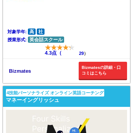
対象学年:
高
社
授業形式:
英会話スクール
4.3点（
29
）
Bizmatesの詳細・口
Bizmates
コミはこちら
4技能パーソナライズ オンライン英語コーチング
マネーイングリッシュ