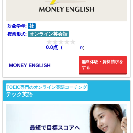
対象学年:
社
授業形式:
オンライン英会話
0.0点（
0
）
無料体験・資料請求を
MONEY ENGLISH
する
TOEIC専門のオンライン英語コーチング
テック英語