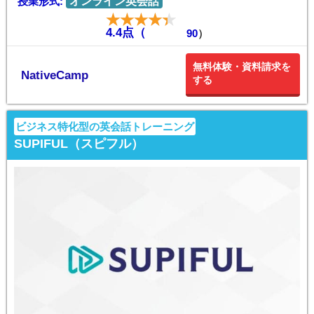
授業形式:
オンライン英会話
4.4点（
90
）
無料体験・資料請求を
NativeCamp
する
ビジネス特化型の英会話トレーニング
SUPIFUL（スピフル）