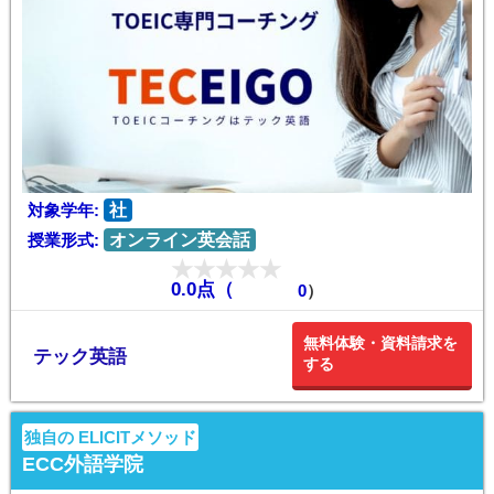
対象学年:
社
授業形式:
オンライン英会話
0.0点（
0
）
無料体験・資料請求を
テック英語
する
独自の ELICITメソッド
ECC外語学院