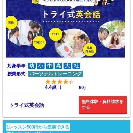
対象学年:
幼
小
中
高
大
社
授業形式:
パーソナルトレーニング
4.4点（
60
）
無料体験・資料請求を
トライ式英会話
する
1レッスン500円から受講できる