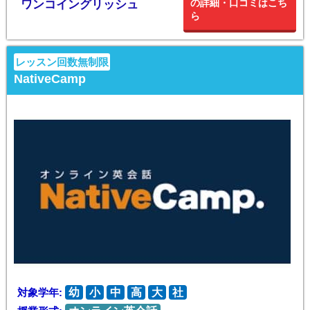
の詳細・口コミはこち
ワンコイングリッシュ
ら
レッスン回数無制限
NativeCamp
対象学年:
幼
小
中
高
大
社