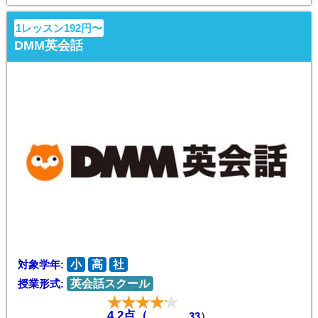
1レッスン192円〜
DMM英会話
対象学年:
小
高
社
授業形式:
英会話スクール
4.2点（
33
）