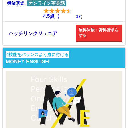
授業形式:
オンライン英会話
4.5点（
17
）
無料体験・資料請求を
ハッチリンクジュニア
する
4技能をバランスよく身に付ける
MONEY ENGLISH