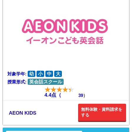
対象学年:
幼
小
中
大
授業形式:
英会話スクール
4.4点（
39
）
無料体験・資料請求を
AEON KIDS
する