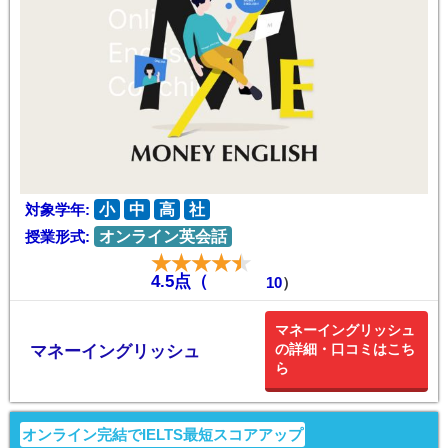
対象学年:
小
中
高
社
授業形式:
オンライン英会話
4.5点（
10
）
マネーイングリッシュ
の詳細・口コミはこち
マネーイングリッシュ
ら
オンライン完結でIELTS最短スコアアップ