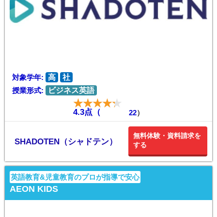
対象学年:
高
社
授業形式:
ビジネス英語
4.3点（
22
）
無料体験・資料請求を
SHADOTEN（シャドテン）
する
英語教育&児童教育のプロが指導で安心
AEON KIDS