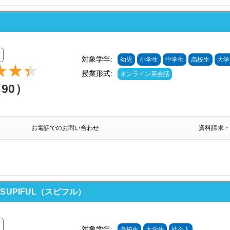
対象学年:
幼児
小学生
中学生
高校生
大学
授業形式:
オンライン英会話
（90）
お電話でのお問い合わせ
資料請求・
UPIFUL（スピフル）
対象学年:
高校生
大学生
社会人