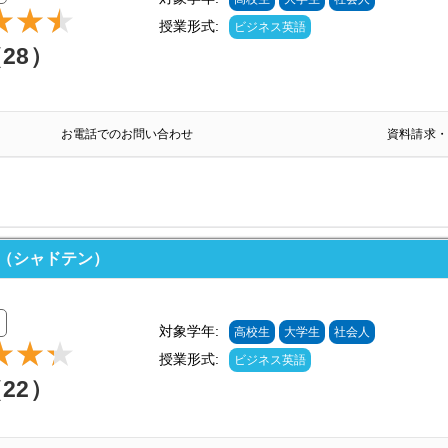
授業形式:
ビジネス英語
（28）
お電話でのお問い合わせ
資料請求・
N（シャドテン）
対象学年:
高校生
大学生
社会人
授業形式:
ビジネス英語
（22）