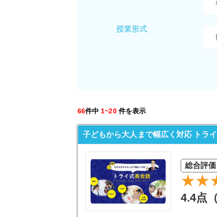
授業形式
66
件中
1~20
件を表示
子どもから大人まで幅広く対応 トラ
総合評価
4.4点