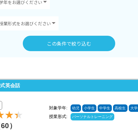
この条件で絞り込む
イ式英会話
対象学年:
幼児
小学生
中学生
高校生
大学
授業形式:
パーソナルトレーニング
（60）