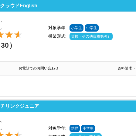
ウドEnglish
対象学年:
小学生
中学生
授業形式:
英検（その他資格勉強）
（30）
お電話でのお問い合わせ
資料請求・
ッチリンクジュニア
対象学年:
幼児
小学生