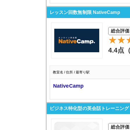
レッスン回数無制限 NativeCamp
総合評価
4.4点
教室名 / 住所 / 最寄り駅
NativeCamp
ビジネス特化型の英会話トレーニング S
総合評価