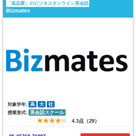
「高品質」のビジネスオンライン英会話
Bizmates
対象学年:
高
大
社
授業形式:
英会話スクール
4.3点（29）