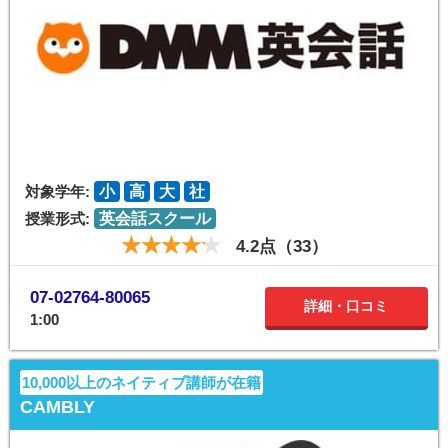
対象学年:
小
高
大
社
授業形式:
英会話スクール
4.2点（33）
07-02764-80065
詳細・口コミ
1:00
10,000以上のネイティブ講師が在籍
CAMBLY