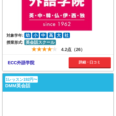
対象学年:
幼
小
中
高
大
社
授業形式:
英会話スクール
4.2点（26）
詳細・口コミ
ECC外語学院
1レッスン192円〜
DMM英会話