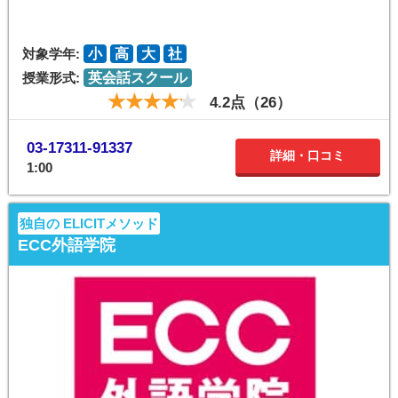
対象学年:
小
高
大
社
授業形式:
英会話スクール
4.2点（26）
03-17311-91337
詳細・口コミ
1:00
独自の ELICITメソッド
ECC外語学院