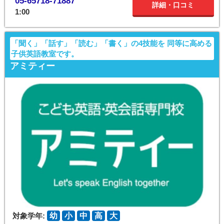
05-65718-71887
詳細・口コミ
1:00
「聞く」「話す」「読む」「書く」の4技能を 同等に高める
子供英語教室です。
アミティー
対象学年:
幼
小
中
高
大