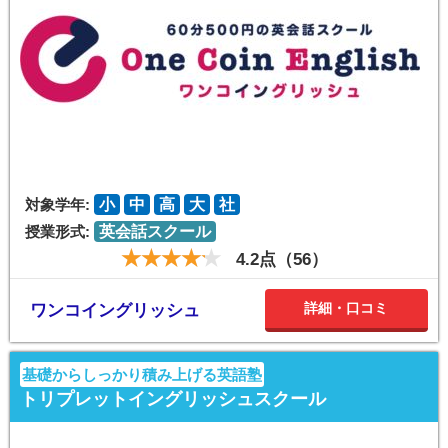
対象学年:
小
中
高
大
社
授業形式:
英会話スクール
4.2点（56）
詳細・口コミ
ワンコイングリッシュ
基礎からしっかり積み上げる英語塾
トリプレットイングリッシュスクール