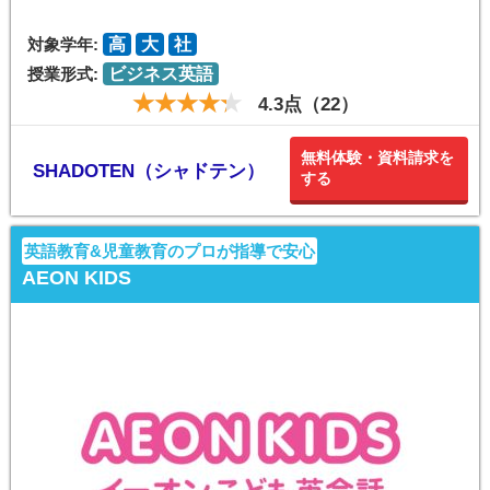
対象学年:
高
大
社
授業形式:
ビジネス英語
4.3点（22）
無料体験・資料請求を
SHADOTEN（シャドテン）
する
英語教育&児童教育のプロが指導で安心
AEON KIDS