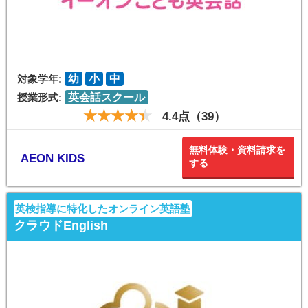
対象学年:
幼
小
中
授業形式:
英会話スクール
4.4点（39）
無料体験・資料請求を
AEON KIDS
する
英検指導に特化したオンライン英語塾
クラウドEnglish