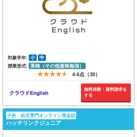
対象学年:
小
中
授業形式:
英検（その他資格勉強）
4.6点（30）
無料体験・資料請求を
クラウドEnglish
する
子供・幼児専門オンライン英会話
ハッチリンクジュニア