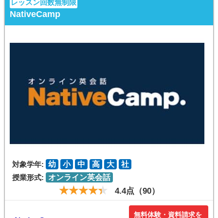
レッスン回数無制限
NativeCamp
対象学年:
幼
小
中
高
大
社
授業形式:
オンライン英会話
4.4点（90）
無料体験・資料請求を