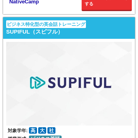
NativeCamp
する
ビジネス特化型の英会話トレーニング
SUPIFUL（スピフル）
対象学年:
高
大
社