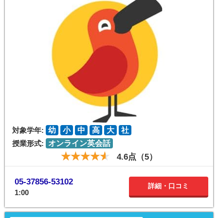
対象学年:
幼
小
中
高
大
社
授業形式:
オンライン英会話
4.6点（5）
05-37856-53102
詳細・口コミ
1:00