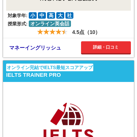
対象学年:
小
中
高
大
社
授業形式:
オンライン英会話
4.5点（10）
詳細・口コミ
マネーイングリッシュ
オンライン完結でIELTS最短スコアアップ
IELTS TRAINER PRO