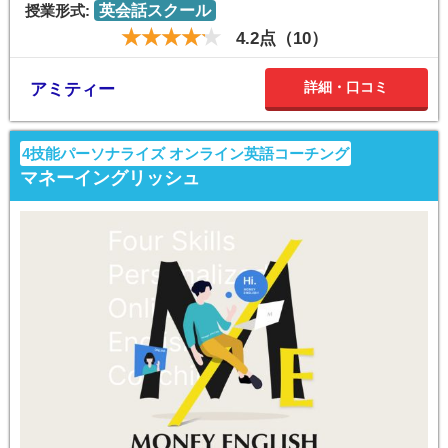
授業形式:
英会話スクール
4.2点（10）
詳細・口コミ
アミティー
4技能パーソナライズ オンライン英語コーチング
マネーイングリッシュ