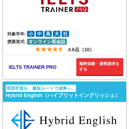
対象学年:
小
中
高
大
社
授業形式:
オンライン英会話
4.6点（10）
無料体験・資料請求を
IELTS TRAINER PRO
する
英語学習を、最短ルートで成果へ。
Hybrid English（ハイブリットイングリッシュ）