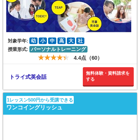
対象学年:
幼
小
中
高
大
社
授業形式:
パーソナルトレーニング
4.4点（60）
無料体験・資料請求を
トライ式英会話
する
1レッスン500円から受講できる
ワンコイングリッシュ