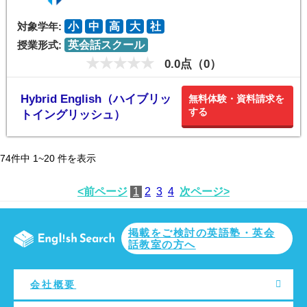
対象学年:
小
中
高
大
社
授業形式:
英会話スクール
0.0点（0）
Hybrid English（ハイブリッ
無料体験・資料請求を
する
トイングリッシュ）
74
件中
1~20
件を表示
<前ページ
1
2
3
4
次ページ>
掲載をご検討の英語塾・英会
話教室の方へ
会社概要