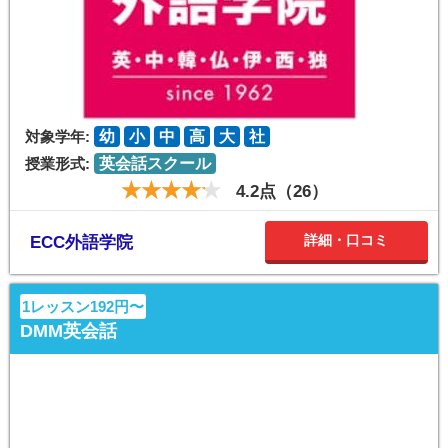
対象学年:
幼
小
中
高
大
社
授業形式:
英会話スクール
4.2点（26）
詳細・口コミ
ECC外語学院
1レッスン192円〜
DMM英会話