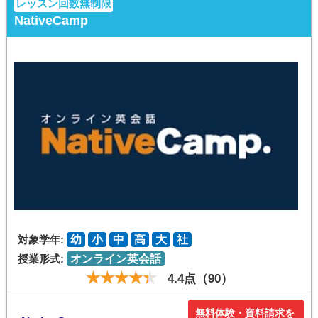
レッスン回数無制限
NativeCamp
対象学年:
幼
小
中
高
大
社
授業形式:
オンライン英会話
4.4点（90）
無料体験・資料請求を