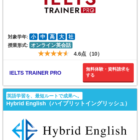
対象学年:
小
中
高
大
社
授業形式:
オンライン英会話
4.6点（10）
無料体験・資料請求を
IELTS TRAINER PRO
する
英語学習を、最短ルートで成果へ。
Hybrid English（ハイブリットイングリッシュ）