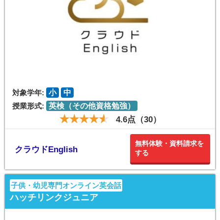
対象学年:
小
中
授業形式:
英検（その他資格勉強）
4.6点（30）
無料体験・資料請求を
クラウドEnglish
する
子供・幼児専門オンライン英会話
ハッチリンクジュニア