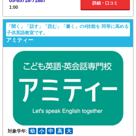
05-65718-71887
詳細・口コミ
1:00
「聞く」「話す」「読む」「書く」の4技能を 同等に高める
子供英語教室です。
アミティー
対象学年:
幼
小
中
高
大