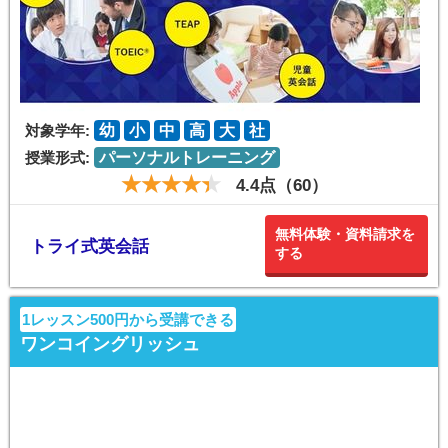
対象学年:
幼
小
中
高
大
社
授業形式:
パーソナルトレーニング
4.4点（60）
無料体験・資料請求を
トライ式英会話
する
1レッスン500円から受講できる
ワンコイングリッシュ