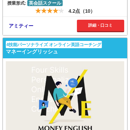
授業形式:
英会話スクール
4.2点（10）
詳細・口コミ
アミティー
4技能パーソナライズ オンライン英語コーチング
マネーイングリッシュ