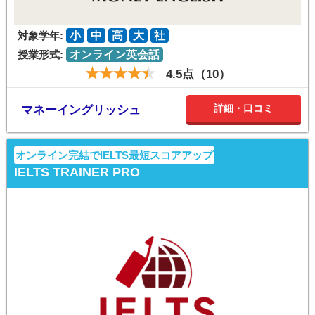
対象学年:
小
中
高
大
社
授業形式:
オンライン英会話
4.5点（10）
詳細・口コミ
マネーイングリッシュ
オンライン完結でIELTS最短スコアアップ
IELTS TRAINER PRO