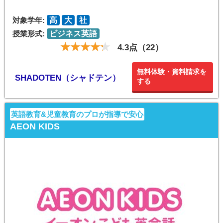
対象学年:
高
大
社
授業形式:
ビジネス英語
4.3点（22）
無料体験・資料請求を
SHADOTEN（シャドテン）
する
英語教育&児童教育のプロが指導で安心
AEON KIDS