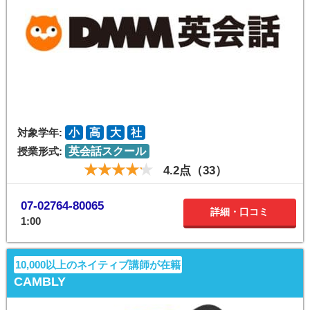
対象学年:
小
高
大
社
授業形式:
英会話スクール
4.2点（33）
07-02764-80065
詳細・口コミ
1:00
10,000以上のネイティブ講師が在籍
CAMBLY