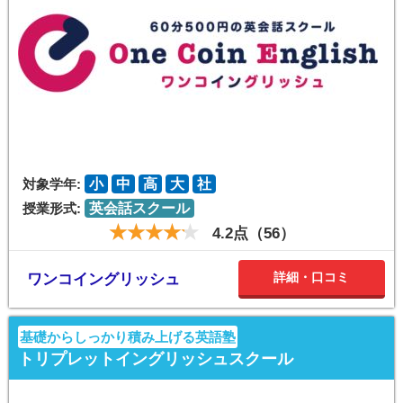
対象学年:
小
中
高
大
社
授業形式:
英会話スクール
4.2点（56）
詳細・口コミ
ワンコイングリッシュ
基礎からしっかり積み上げる英語塾
トリプレットイングリッシュスクール