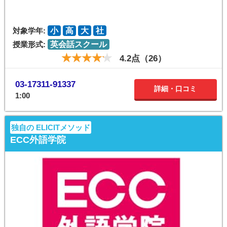
対象学年:
小
高
大
社
授業形式:
英会話スクール
4.2点（26）
03-17311-91337
詳細・口コミ
1:00
独自の ELICITメソッド
ECC外語学院