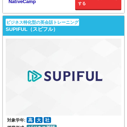
NativeCamp
する
ビジネス特化型の英会話トレーニング
SUPIFUL（スピフル）
対象学年:
高
大
社