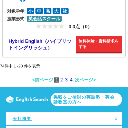
対象学年:
小
中
高
大
社
授業形式:
英会話スクール
0.0点（0）
Hybrid English（ハイブリッ
無料体験・資料請求を
する
トイングリッシュ）
74
件中
1~20
件を表示
<前ページ
1
2
3
4
次ページ>
掲載をご検討の英語塾・英会
話教室の方へ
会社概要