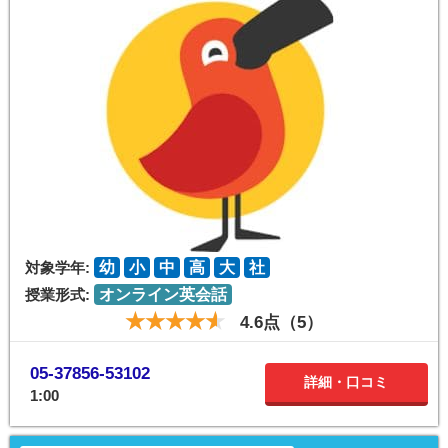
対象学年:
幼
小
中
高
大
社
授業形式:
オンライン英会話
4.6点（5）
05-37856-53102
詳細・口コミ
1:00