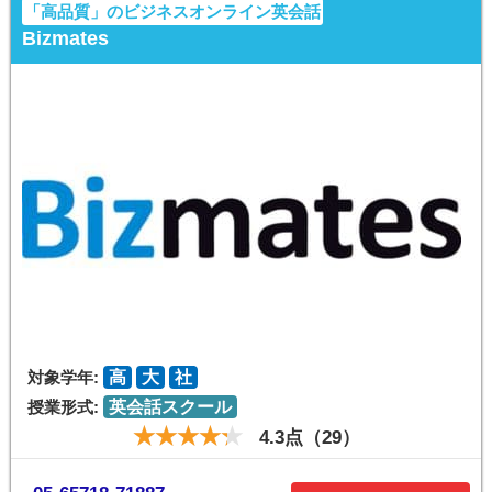
「高品質」のビジネスオンライン英会話
Bizmates
対象学年:
高
大
社
授業形式:
英会話スクール
4.3点（29）