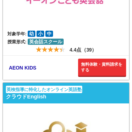
対象学年:
幼
小
中
授業形式:
英会話スクール
4.4点（39）
無料体験・資料請求を
AEON KIDS
する
英検指導に特化したオンライン英語塾
クラウドEnglish