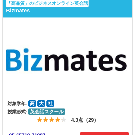
「高品質」のビジネスオンライン英会話
Bizmates
対象学年:
高
大
社
授業形式:
英会話スクール
4.3点（29）