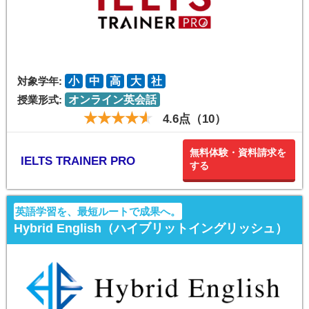
対象学年:
小
中
高
大
社
授業形式:
オンライン英会話
4.6点（10）
無料体験・資料請求を
IELTS TRAINER PRO
する
英語学習を、最短ルートで成果へ。
Hybrid English（ハイブリットイングリッシュ）