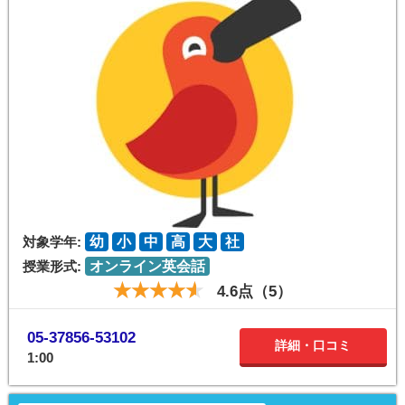
対象学年:
幼
小
中
高
大
社
授業形式:
オンライン英会話
4.6点（5）
05-37856-53102
詳細・口コミ
1:00