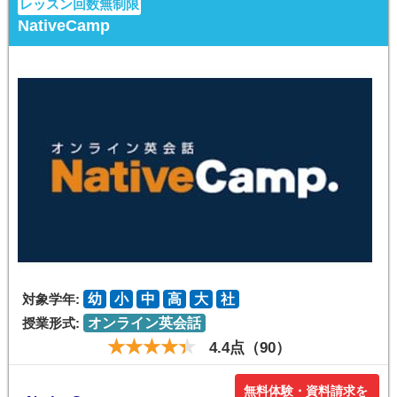
レッスン回数無制限
NativeCamp
対象学年:
幼
小
中
高
大
社
授業形式:
オンライン英会話
4.4点（90）
無料体験・資料請求を