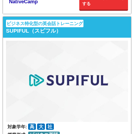
NativeCamp
する
ビジネス特化型の英会話トレーニング
SUPIFUL（スピフル）
対象学年:
高
大
社