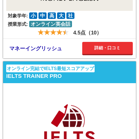
対象学年:
小
中
高
大
社
授業形式:
オンライン英会話
4.5点（10）
詳細・口コミ
マネーイングリッシュ
オンライン完結でIELTS最短スコアアップ
IELTS TRAINER PRO