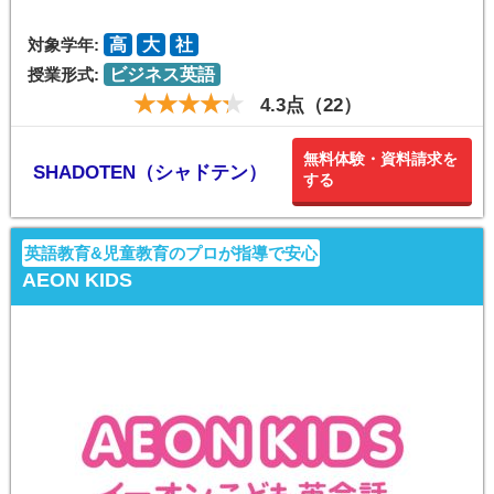
対象学年:
高
大
社
授業形式:
ビジネス英語
4.3点（22）
無料体験・資料請求を
SHADOTEN（シャドテン）
する
英語教育&児童教育のプロが指導で安心
AEON KIDS