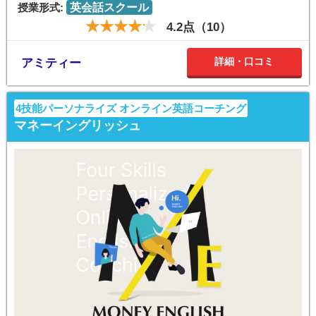
授業形式:
英会話スクール
4.2点（10）
詳細・口コミ
アミティー
4技能パーソナライズ オンライン英語コーチング
マネーイングリッシュ