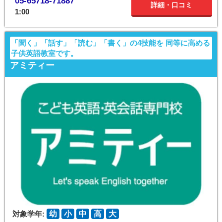
05-65718-71887
詳細・口コミ
1:00
「聞く」「話す」「読む」「書く」の4技能を 同等に高める
子供英語教室です。
アミティー
対象学年:
幼
小
中
高
大