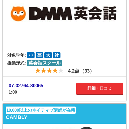
対象学年:
小
高
大
社
授業形式:
英会話スクール
4.2点（33）
07-02764-80065
詳細・口コミ
1:00
10,000以上のネイティブ講師が在籍
CAMBLY