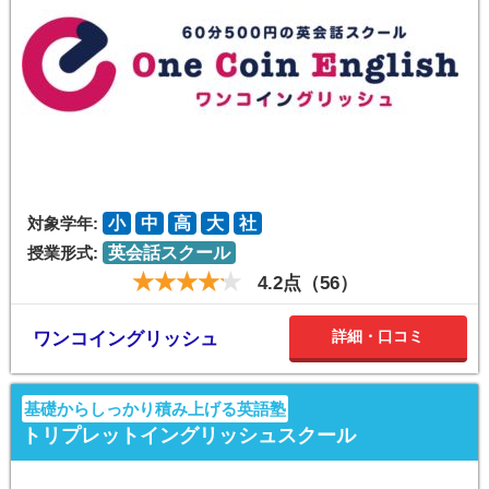
対象学年:
小
中
高
大
社
授業形式:
英会話スクール
4.2点（56）
詳細・口コミ
ワンコイングリッシュ
基礎からしっかり積み上げる英語塾
トリプレットイングリッシュスクール