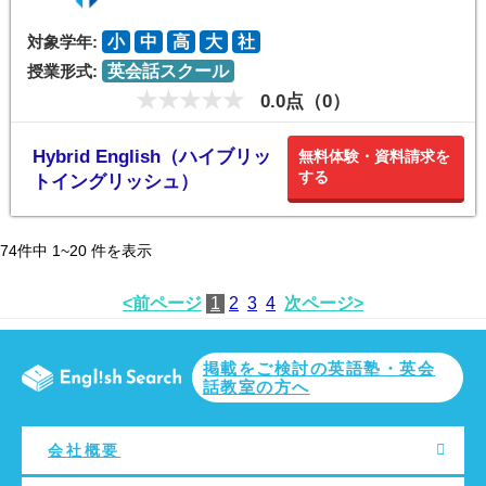
対象学年:
小
中
高
大
社
授業形式:
英会話スクール
0.0点（0）
Hybrid English（ハイブリッ
無料体験・資料請求を
する
トイングリッシュ）
74
件中
1~20
件を表示
<前ページ
1
2
3
4
次ページ>
掲載をご検討の英語塾・英会
話教室の方へ
会社概要