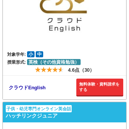
対象学年:
小
中
授業形式:
英検（その他資格勉強）
4.6点（30）
無料体験・資料請求を
クラウドEnglish
する
子供・幼児専門オンライン英会話
ハッチリンクジュニア