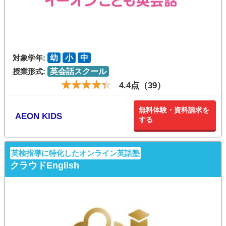
対象学年:
幼
小
中
授業形式:
英会話スクール
4.4点（39）
無料体験・資料請求を
AEON KIDS
する
英検指導に特化したオンライン英語塾
クラウドEnglish