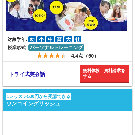
対象学年:
幼
小
中
高
大
社
授業形式:
パーソナルトレーニング
4.4点（60）
無料体験・資料請求を
トライ式英会話
する
1レッスン500円から受講できる
ワンコイングリッシュ