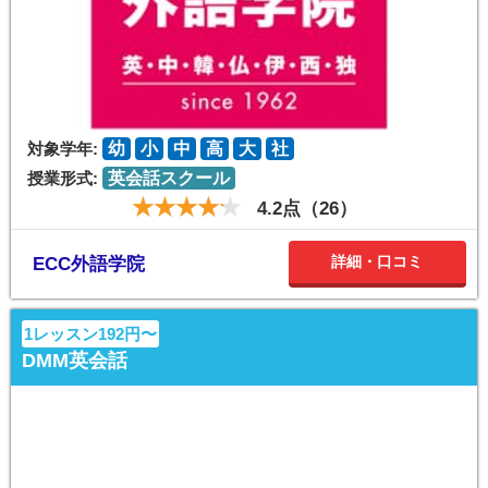
対象学年:
幼
小
中
高
大
社
授業形式:
英会話スクール
4.2点（26）
詳細・口コミ
ECC外語学院
1レッスン192円〜
DMM英会話