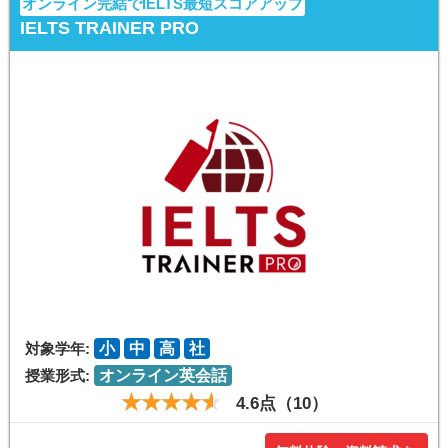
オンライン完結でIELTS最短スコアアップ
IELTS TRAINER PRO
対象学年:
小
中
高
社
授業形式:
オンライン英会話
4.6点（10）