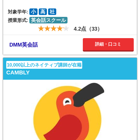
対象学年:
小
高
社
授業形式:
英会話スクール
4.2点（33）
詳細・口コミ
DMM英会話
10,000以上のネイティブ講師が在籍
CAMBLY