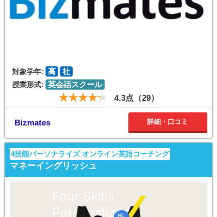
対象学年:
高
社
授業形式:
英会話スクール
4.3点（29）
詳細・口コミ
Bizmates
4技能パーソナライズ オンライン英語コーチング
マネーイングリッシュ