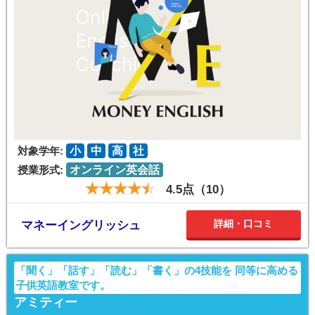
対象学年:
小
中
高
社
授業形式:
オンライン英会話
4.5点（10）
詳細・口コミ
マネーイングリッシュ
「聞く」「話す」「読む」「書く」の4技能を 同等に高める
子供英語教室です。
アミティー