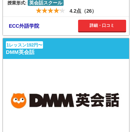
授業形式:
英会話スクール
4.2点（26）
詳細・口コミ
ECC外語学院
1レッスン192円〜
DMM英会話