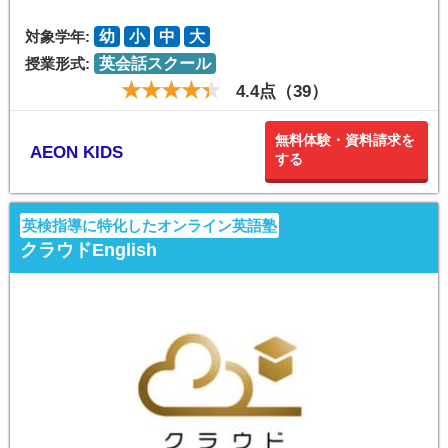
対象学年:
幼
小
中
大
授業形式:
英会話スクール
4.4点（39）
無料体験・資料請求を
AEON KIDS
する
英検指導に特化したオンライン英語塾
クラウドEnglish