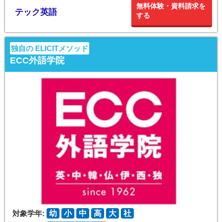
無料体験・資料請求を
テック英語
する
独自の ELICITメソッド
ECC外語学院
対象学年:
幼
小
中
高
大
社