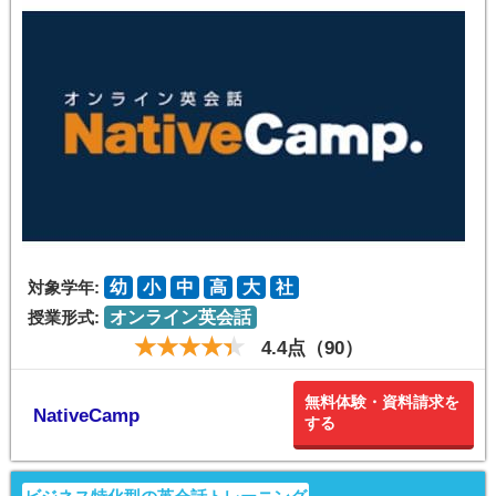
対象学年:
幼
小
中
高
大
社
授業形式:
オンライン英会話
4.4点（90）
無料体験・資料請求を
NativeCamp
する