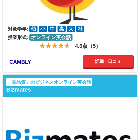
対象学年:
幼
小
中
高
大
社
授業形式:
オンライン英会話
4.6点（5）
詳細・口コミ
CAMBLY
「高品質」のビジネスオンライン英会話
Bizmates