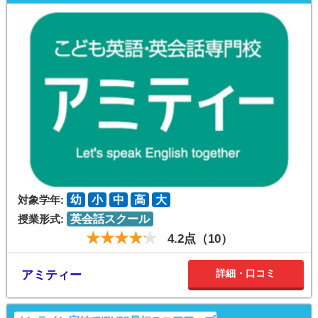
対象学年:
幼
小
中
高
大
授業形式:
英会話スクール
4.2点（10）
詳細・口コミ
アミティー