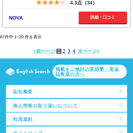
4.3点（34）
詳細・口コミ
NOVA
67
件中
1~20
件を表示
<前ページ
1
2
3
4
次ページ>
掲載をご検討の英語塾・英会
話教室の方へ
会社概要
個人情報の取り扱いについて
利用規約
サイトマップ