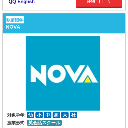
詳細・口コミ
QQ English
駅前留学
NOVA
対象学年:
幼
小
中
高
大
社
授業形式:
英会話スクール