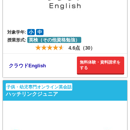
対象学年:
小
中
授業形式:
英検（その他資格勉強）
4.6点（30）
無料体験・資料請求を
クラウドEnglish
する
子供・幼児専門オンライン英会話
ハッチリンクジュニア