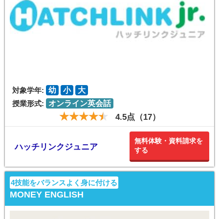
対象学年:
幼
小
大
授業形式:
オンライン英会話
4.5点（17）
無料体験・資料請求を
ハッチリンクジュニア
する
4技能をバランスよく身に付ける
MONEY ENGLISH