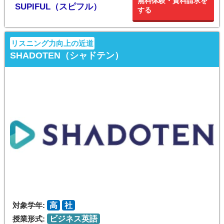
無料体験・資料請求を
SUPIFUL（スピフル）
する
リスニング力向上の近道
SHADOTEN（シャドテン）
対象学年:
高
社
授業形式:
ビジネス英語