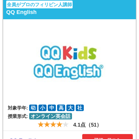
全員がプロのフィリピン人講師
QQ English
対象学年:
幼
小
中
高
大
社
授業形式:
オンライン英会話
4.1点（51）