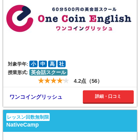
対象学年:
小
中
高
社
授業形式:
英会話スクール
4.2点（56）
詳細・口コミ
ワンコイングリッシュ
レッスン回数無制限
NativeCamp