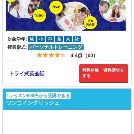
対象学年:
幼
小
中
高
大
社
授業形式:
パーソナルトレーニング
4.4点（60）
無料体験・資料請求を
トライ式英会話
する
1レッスン500円から受講できる
ワンコイングリッシュ