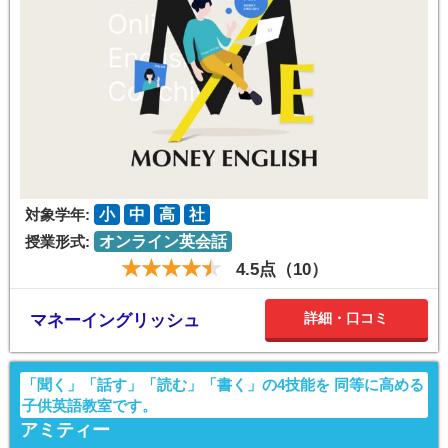
対象学年:
小
中
高
社
授業形式:
オンライン英会話
4.5点（10）
詳細・口コミ
マネーイングリッシュ
「聞く」「話す」「読む」「書く」の4技能を 同等に高める
子供英語教室です。
アミティー