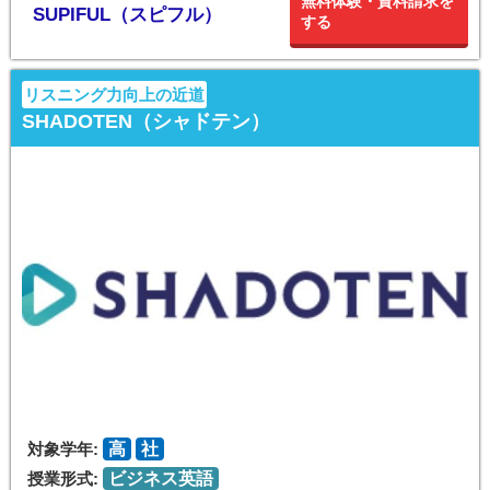
無料体験・資料請求を
SUPIFUL（スピフル）
する
リスニング力向上の近道
SHADOTEN（シャドテン）
対象学年:
高
社
授業形式:
ビジネス英語