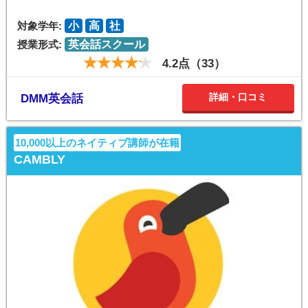
対象学年:
小
高
社
授業形式:
英会話スクール
4.2点（33）
詳細・口コミ
DMM英会話
10,000以上のネイティブ講師が在籍
CAMBLY