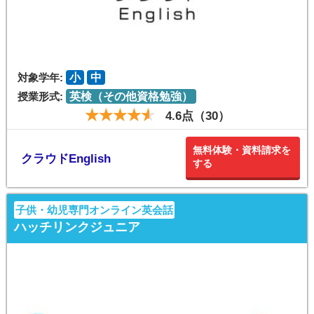
対象学年:
小
中
授業形式:
英検（その他資格勉強）
4.6点（30）
無料体験・資料請求を
クラウドEnglish
する
子供・幼児専門オンライン英会話
ハッチリンクジュニア