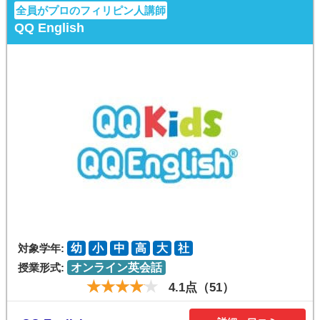
全員がプロのフィリピン人講師
QQ English
対象学年:
幼
小
中
高
大
社
授業形式:
オンライン英会話
4.1点（51）