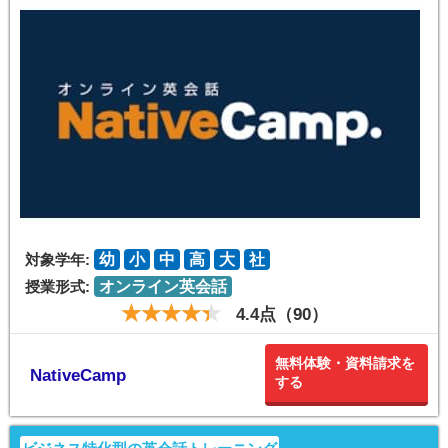
対象学年:
幼
小
中
高
大
社
授業形式:
オンライン英会話
4.4点（90）
無料体験・資料請求を
NativeCamp
する