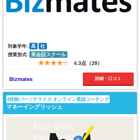
対象学年:
高
社
授業形式:
英会話スクール
4.3点（29）
詳細・口コミ
Bizmates
4技能パーソナライズ オンライン英語コーチング
マネーイングリッシュ