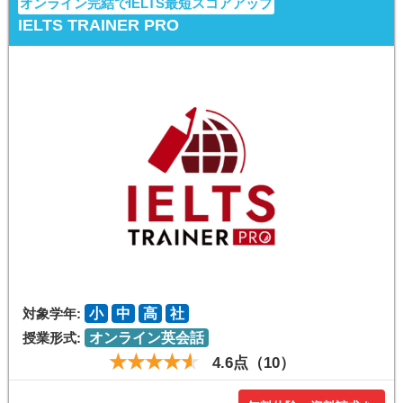
オンライン完結でIELTS最短スコアアップ
IELTS TRAINER PRO
対象学年:
小
中
高
社
授業形式:
オンライン英会話
4.6点（10）