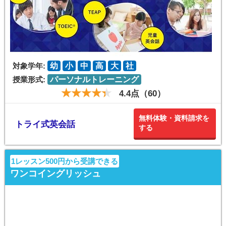
対象学年:
幼
小
中
高
大
社
授業形式:
パーソナルトレーニング
4.4点（60）
無料体験・資料請求を
トライ式英会話
する
1レッスン500円から受講できる
ワンコイングリッシュ