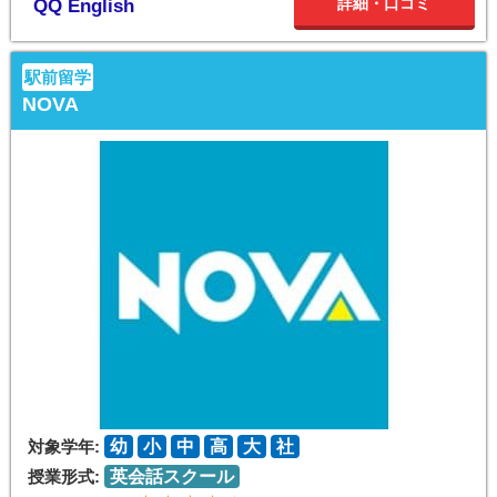
詳細・口コミ
QQ English
駅前留学
NOVA
対象学年:
幼
小
中
高
大
社
授業形式:
英会話スクール