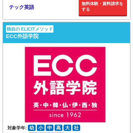
無料体験・資料請求を
テック英語
する
独自の ELICITメソッド
ECC外語学院
対象学年:
幼
小
中
高
大
社