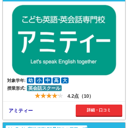
対象学年:
幼
小
中
高
大
授業形式:
英会話スクール
4.2点（10）
詳細・口コミ
アミティー