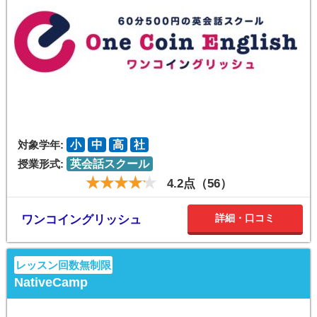
対象学年:
小
中
高
社
授業形式:
英会話スクール
4.2点（56）
詳細・口コミ
ワンコイングリッシュ
レッスン回数無制限
NativeCamp