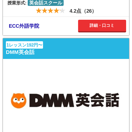
授業形式:
英会話スクール
4.2点（26）
詳細・口コミ
ECC外語学院
1レッスン192円〜
DMM英会話