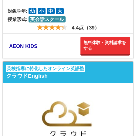
対象学年:
幼
小
中
大
授業形式:
英会話スクール
4.4点（39）
無料体験・資料請求を
AEON KIDS
する
英検指導に特化したオンライン英語塾
クラウドEnglish