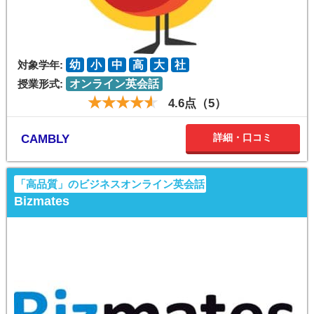
対象学年:
幼
小
中
高
大
社
授業形式:
オンライン英会話
4.6点（5）
詳細・口コミ
CAMBLY
「高品質」のビジネスオンライン英会話
Bizmates