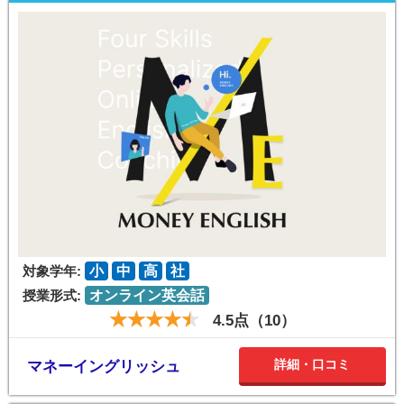
対象学年:
小
中
高
社
授業形式:
オンライン英会話
4.5点（10）
詳細・口コミ
マネーイングリッシュ