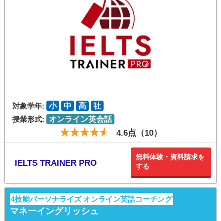
対象学年:
小
中
高
社
授業形式:
オンライン英会話
4.6点（10）
無料体験・資料請求を
IELTS TRAINER PRO
する
4技能パーソナライズ オンライン英語コーチング
マネーイングリッシュ