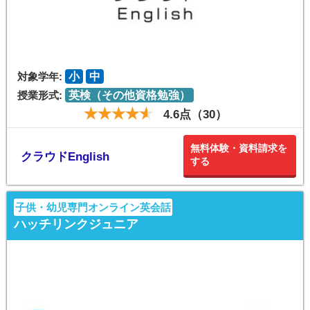
対象学年:
小
中
授業形式:
英検（その他資格勉強）
4.6点（30）
無料体験・資料請求を
クラウドEnglish
する
子供・幼児専門オンライン英会話
ハッチリンクジュニア