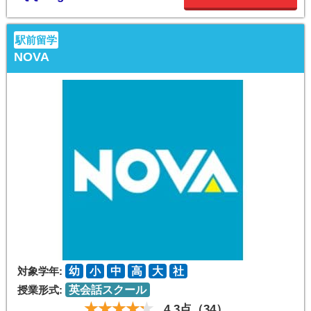
駅前留学
NOVA
対象学年:
幼
小
中
高
大
社
授業形式:
英会話スクール
4.3点（34）