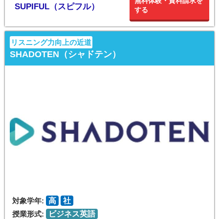
無料体験・資料請求を
SUPIFUL（スピフル）
する
リスニング力向上の近道
SHADOTEN（シャドテン）
対象学年:
高
社
授業形式:
ビジネス英語