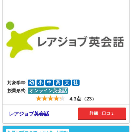
対象学年:
幼
小
中
高
大
社
授業形式:
オンライン英会話
4.3点（23）
詳細・口コミ
レアジョブ英会話