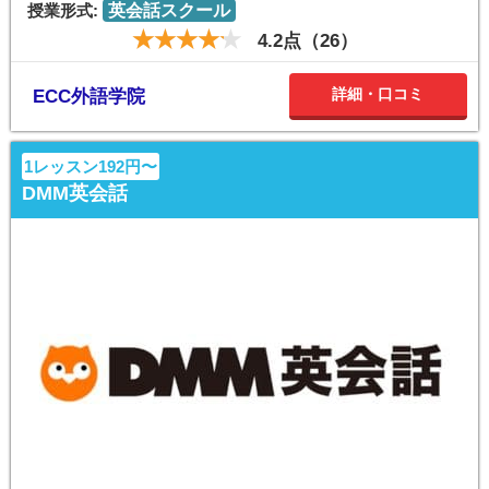
授業形式:
英会話スクール
4.2点（26）
詳細・口コミ
ECC外語学院
1レッスン192円〜
DMM英会話