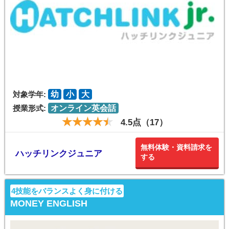
対象学年:
幼
小
大
授業形式:
オンライン英会話
4.5点（17）
無料体験・資料請求を
ハッチリンクジュニア
する
4技能をバランスよく身に付ける
MONEY ENGLISH