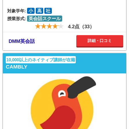
対象学年:
小
高
社
授業形式:
英会話スクール
4.2点（33）
詳細・口コミ
DMM英会話
10,000以上のネイティブ講師が在籍
CAMBLY