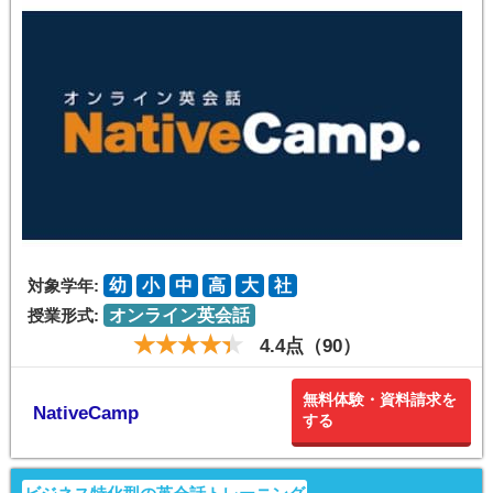
対象学年:
幼
小
中
高
大
社
授業形式:
オンライン英会話
4.4点（90）
無料体験・資料請求を
NativeCamp
する