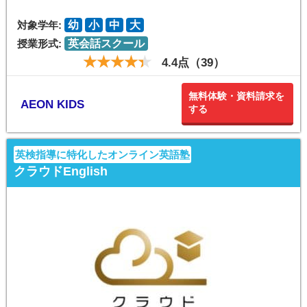
対象学年:
幼
小
中
大
授業形式:
英会話スクール
4.4点（39）
無料体験・資料請求を
AEON KIDS
する
英検指導に特化したオンライン英語塾
クラウドEnglish