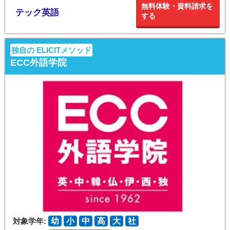
無料体験・資料請求を
テック英語
する
独自の ELICITメソッド
ECC外語学院
対象学年:
幼
小
中
高
大
社