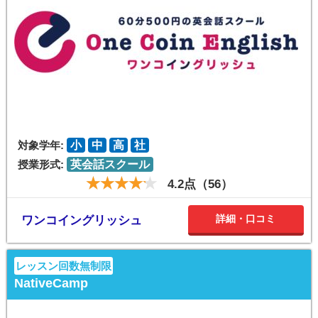
対象学年:
小
中
高
社
授業形式:
英会話スクール
4.2点（56）
詳細・口コミ
ワンコイングリッシュ
レッスン回数無制限
NativeCamp