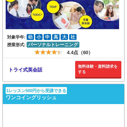
対象学年:
幼
小
中
高
大
社
授業形式:
パーソナルトレーニング
4.4点（60）
無料体験・資料請求を
トライ式英会話
する
1レッスン500円から受講できる
ワンコイングリッシュ