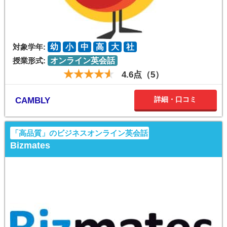
対象学年:
幼
小
中
高
大
社
授業形式:
オンライン英会話
4.6点（5）
詳細・口コミ
CAMBLY
「高品質」のビジネスオンライン英会話
Bizmates