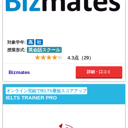
対象学年:
高
社
授業形式:
英会話スクール
4.3点（29）
詳細・口コミ
Bizmates
オンライン完結でIELTS最短スコアアップ
IELTS TRAINER PRO