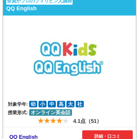
全員がプロのフィリピン人講師
QQ English
対象学年:
幼
小
中
高
大
社
授業形式:
オンライン英会話
4.1点（51）
詳細・口コミ
QQ English