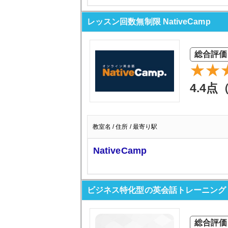
レッスン回数無制限 NativeCamp
総合評価
4.4点
教室名 / 住所 / 最寄り駅
NativeCamp
ビジネス特化型の英会話トレーニング S
総合評価