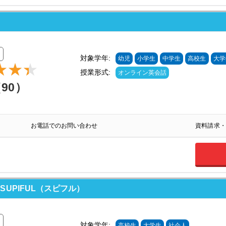
対象学年:
幼児
小学生
中学生
高校生
大学
授業形式:
オンライン英会話
（90）
お電話でのお問い合わせ
資料請求・
UPIFUL（スピフル）
対象学年:
高校生
大学生
社会人