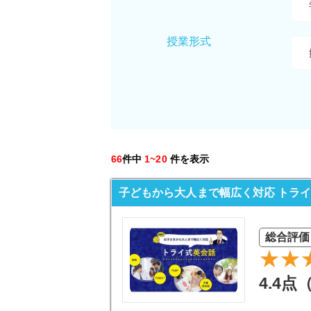
授業形式
66
件中
1~20
件を表示
子どもから大人まで幅広く対応 トラ
総合評価
4.4点