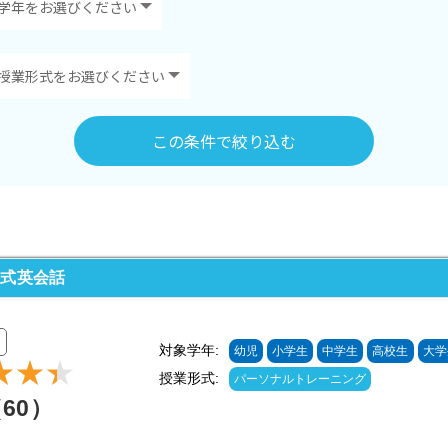
この条件で絞り込む
イ式英会話
対象学年:
幼児
小学生
中学生
高校生
大学
授業形式:
パーソナルトレーニング
（60）