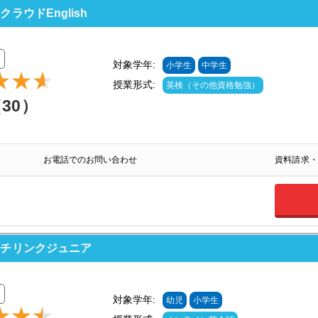
ウドEnglish
対象学年:
小学生
中学生
授業形式:
英検（その他資格勉強）
（30）
お電話でのお問い合わせ
資料請求・
ッチリンクジュニア
対象学年:
幼児
小学生