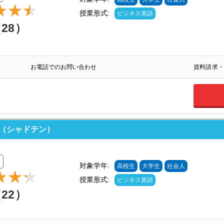
授業形式:
ビジネス英語
（28）
お電話でのお問い合わせ
資料請求・
N（シャドテン）
対象学年:
高校生
大学生
社会人
授業形式:
ビジネス英語
（22）