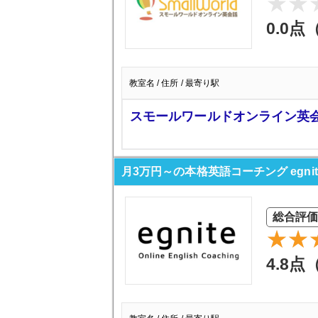
0.0点
教室名 / 住所 / 最寄り駅
スモールワールドオンライン英
月3万円～の本格英語コーチング egnit
総合評価
4.8点