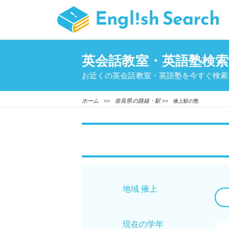
英会話教室・英語塾検索
お近くの英会話教室・英語塾を今すぐ検索
ホーム
奈良県の路線・駅
>>
>> 掖上駅の塾
地域 掖上
現在の学年