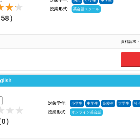
幼児
小学生
中学生
授業形式:
英会話スクール
（58）
資料請求・
lish
対象学年:
小学生
中学生
高校生
大学生
社
授業形式:
オンライン英会話
（0）