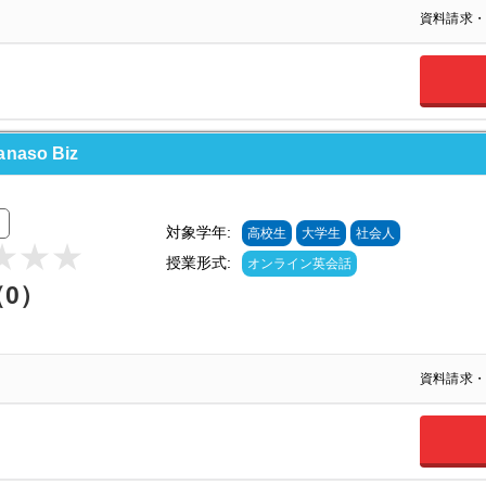
資料請求・
so Biz
対象学年:
高校生
大学生
社会人
授業形式:
オンライン英会話
（0）
資料請求・