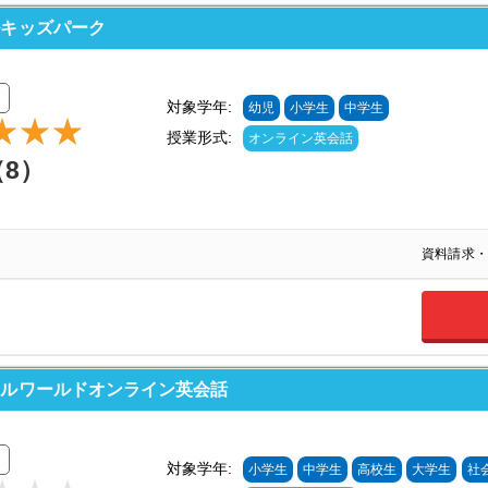
ルキッズパーク
対象学年:
幼児
小学生
中学生
授業形式:
オンライン英会話
（8）
資料請求・
ールワールドオンライン英会話
対象学年:
小学生
中学生
高校生
大学生
社