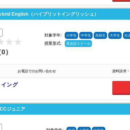
rid English（ハイブリットイングリッシュ）
対象学年:
小学生
中学生
高校生
大学生
社
授業形式:
英会話スクール
（0）
お電話でのお問い合わせ
資料請求・
ットイング
ECCジュニア
対象学年: