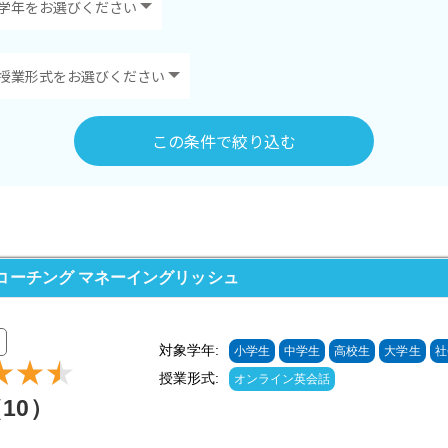
この条件で絞り込む
コーチング マネーイングリッシュ
対象学年:
小学生
中学生
高校生
大学生
社
授業形式:
オンライン英会話
（10）