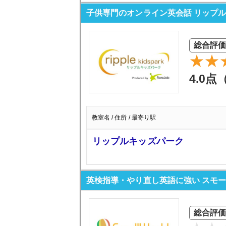
子供専門のオンライン英会話 リップ
総合評価
4.0点
教室名 / 住所 / 最寄り駅
リップルキッズパーク
英検指導・やり直し英語に強い スモ
総合評価