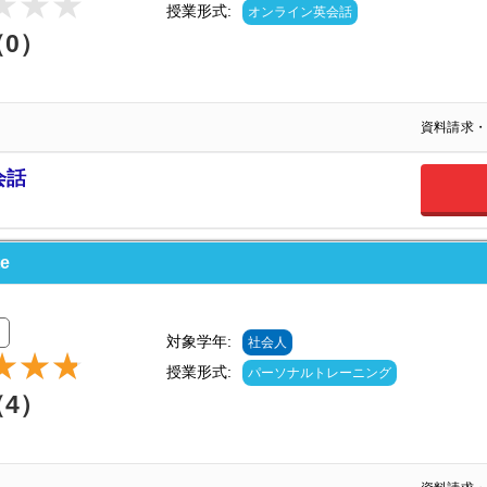
授業形式:
オンライン英会話
（0）
資料請求・
会話
e
対象学年:
社会人
授業形式:
パーソナルトレーニング
（4）