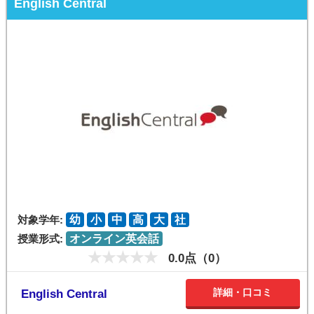
English Central
対象学年:
幼
小
中
高
大
社
授業形式:
オンライン英会話
0.0点（0）
詳細・口コミ
English Central