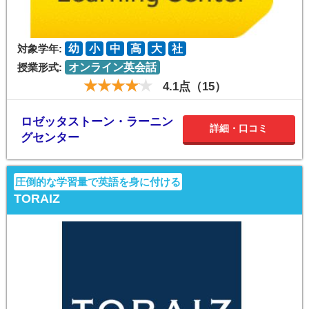
対象学年:
幼
小
中
高
大
社
授業形式:
オンライン英会話
4.1点（15）
ロゼッタストーン・ラーニン
詳細・口コミ
グセンター
圧倒的な学習量で英語を身に付ける
TORAIZ