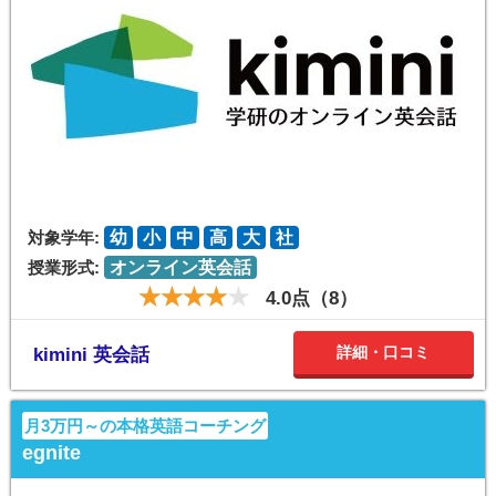
対象学年:
幼
小
中
高
大
社
授業形式:
オンライン英会話
4.0点（8）
詳細・口コミ
kimini 英会話
月3万円～の本格英語コーチング
egnite