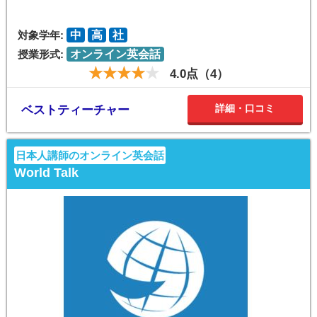
対象学年:
中
高
社
授業形式:
オンライン英会話
4.0点（4）
詳細・口コミ
ベストティーチャー
日本人講師のオンライン英会話
World Talk