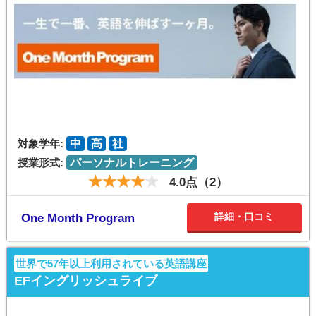
対象学年:
中
高
社
授業形式:
パーソナルトレーニング
4.0点（2）
詳細・口コミ
One Month Program
世界で57年以上利用されている英語講座
EFイングリッシュライブ