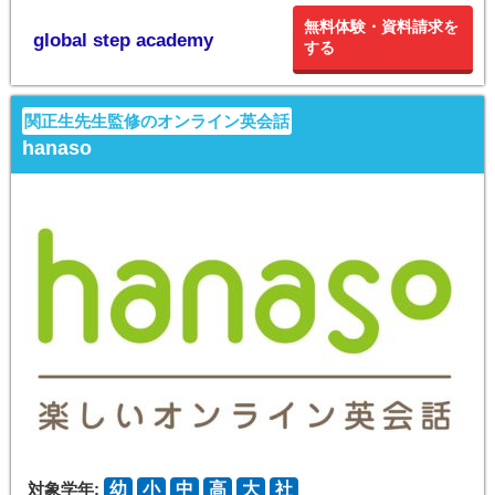
無料体験・資料請求を
global step academy
する
関正生先生監修のオンライン英会話
hanaso
対象学年:
幼
小
中
高
大
社