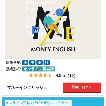
対象学年:
小
中
高
社
授業形式:
オンライン英会話
4.5点（10）
詳細・口コミ
マネーイングリッシュ
オンライン完結でIELTS最短スコアアップ