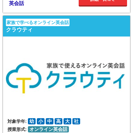
英会話
家族で学べるオンライン英会話
クラウティ
対象学年:
幼
小
中
高
大
社
授業形式:
オンライン英会話