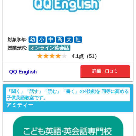
対象学年:
幼
小
中
高
大
社
授業形式:
オンライン英会話
4.1点（51）
詳細・口コミ
QQ English
「聞く」「話す」「読む」「書く」の4技能を 同等に高める
子供英語教室です。
アミティー