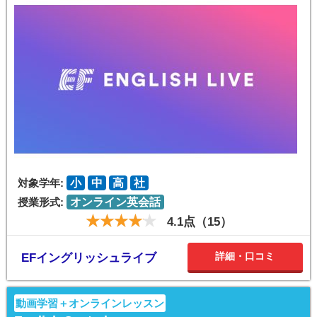
対象学年:
小
中
高
社
授業形式:
オンライン英会話
4.1点（15）
詳細・口コミ
EFイングリッシュライブ
動画学習＋オンラインレッスン