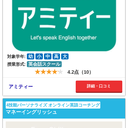
対象学年:
幼
小
中
高
大
授業形式:
英会話スクール
4.2点（10）
詳細・口コミ
アミティー
4技能パーソナライズ オンライン英語コーチング
マネーイングリッシュ