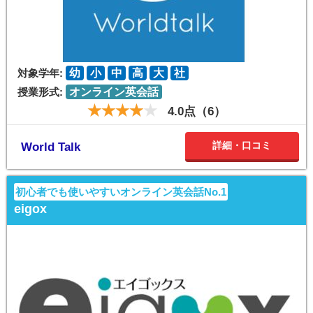
対象学年:
幼
小
中
高
大
社
授業形式:
オンライン英会話
4.0点（6）
詳細・口コミ
World Talk
初心者でも使いやすいオンライン英会話No.1
eigox