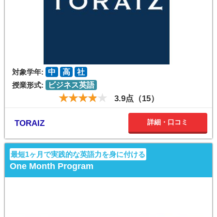
対象学年:
中
高
社
授業形式:
ビジネス英語
3.9点（15）
詳細・口コミ
TORAIZ
最短1ヶ月で実践的な英語力を身に付ける
One Month Program