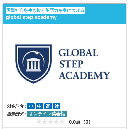
国際社会を生き抜く英語力を身につける
global step academy
対象学年:
小
中
高
社
授業形式:
オンライン英会話
0.0点（0）