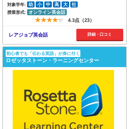
対象学年:
幼
小
中
高
大
社
授業形式:
オンライン英会話
4.3点（23）
詳細・口コミ
レアジョブ英会話
初心者でも「伝わる英語」が身に付く
ロゼッタストーン・ラーニングセンター