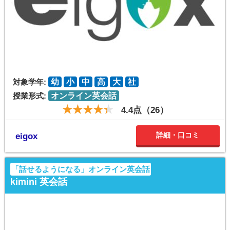
対象学年:
幼
小
中
高
大
社
授業形式:
オンライン英会話
4.4点（26）
詳細・口コミ
eigox
「話せるようになる」オンライン英会話
kimini 英会話