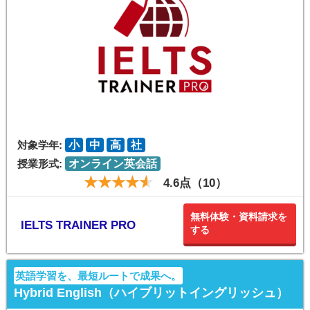
対象学年:
小
中
高
社
授業形式:
オンライン英会話
4.6点（10）
無料体験・資料請求を
IELTS TRAINER PRO
する
英語学習を、最短ルートで成果へ。
Hybrid English（ハイブリットイングリッシュ）