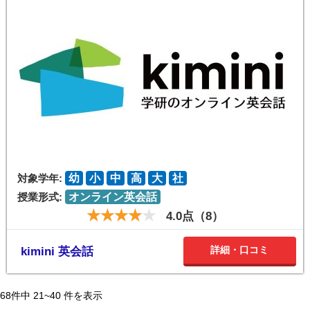
対象学年:
幼
小
中
高
大
社
授業形式:
オンライン英会話
4.0点（8）
詳細・口コミ
kimini 英会話
68
件中
21~40
件を表示