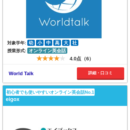
対象学年:
幼
小
中
高
大
社
授業形式:
オンライン英会話
4.0点（6）
詳細・口コミ
World Talk
初心者でも使いやすいオンライン英会話No.1
eigox