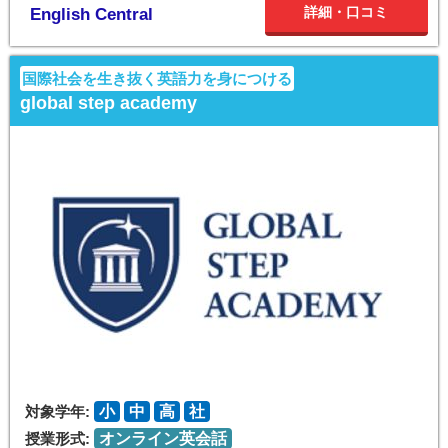
詳細・口コミ
English Central
国際社会を生き抜く英語力を身につける
global step academy
対象学年:
小
中
高
社
授業形式:
オンライン英会話