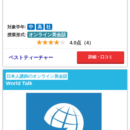
対象学年:
中
高
社
授業形式:
オンライン英会話
4.0点（4）
詳細・口コミ
ベストティーチャー
日本人講師のオンライン英会話
World Talk