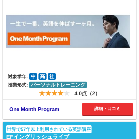
対象学年:
中
高
社
授業形式:
パーソナルトレーニング
4.0点（2）
詳細・口コミ
One Month Program
世界で57年以上利用されている英語講座
EFイングリッシュライブ