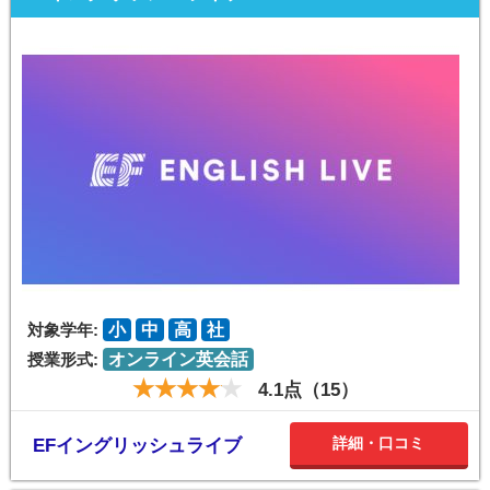
対象学年:
小
中
高
社
授業形式:
オンライン英会話
4.1点（15）
詳細・口コミ
EFイングリッシュライブ