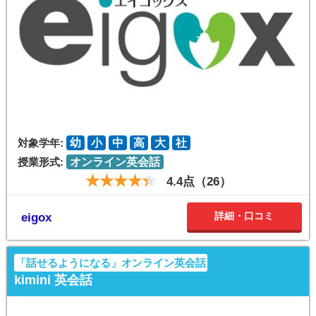
対象学年:
幼
小
中
高
大
社
授業形式:
オンライン英会話
4.4点（26）
詳細・口コミ
eigox
「話せるようになる」オンライン英会話
kimini 英会話