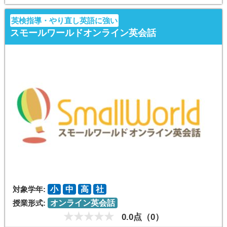
英検指導・やり直し英語に強い
スモールワールドオンライン英会話
対象学年:
小
中
高
社
授業形式:
オンライン英会話
0.0点（0）