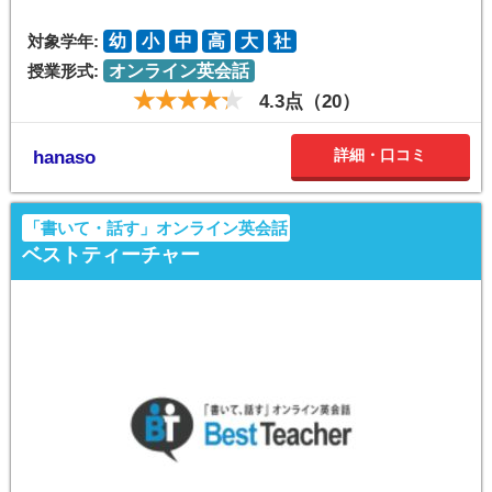
対象学年:
幼
小
中
高
大
社
授業形式:
オンライン英会話
4.3点（20）
詳細・口コミ
hanaso
「書いて・話す」オンライン英会話
ベストティーチャー