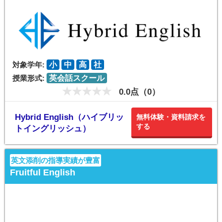
対象学年:
小
中
高
社
授業形式:
英会話スクール
0.0点（0）
Hybrid English（ハイブリッ
無料体験・資料請求を
する
トイングリッシュ）
英文添削の指導実績が豊富
Fruitful English