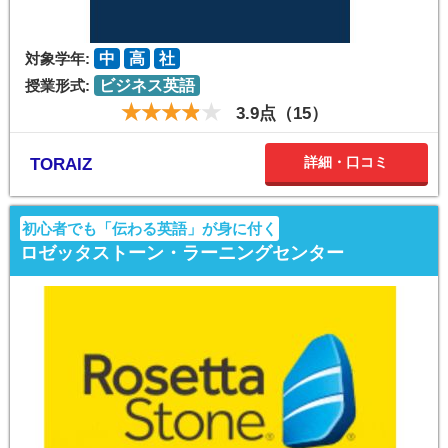
対象学年:
中
高
社
授業形式:
ビジネス英語
3.9点（15）
詳細・口コミ
TORAIZ
初心者でも「伝わる英語」が身に付く
ロゼッタストーン・ラーニングセンター