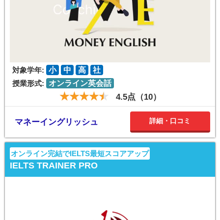
対象学年:
小
中
高
社
授業形式:
オンライン英会話
4.5点（10）
詳細・口コミ
マネーイングリッシュ
オンライン完結でIELTS最短スコアアップ
IELTS TRAINER PRO