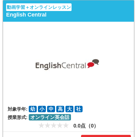
動画学習＋オンラインレッスン
English Central
対象学年:
幼
小
中
高
大
社
授業形式:
オンライン英会話
0.0点（0）