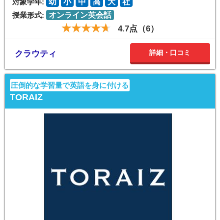
対象学年:
幼
小
中
高
大
社
授業形式:
オンライン英会話
4.7点（6）
詳細・口コミ
クラウティ
圧倒的な学習量で英語を身に付ける
TORAIZ