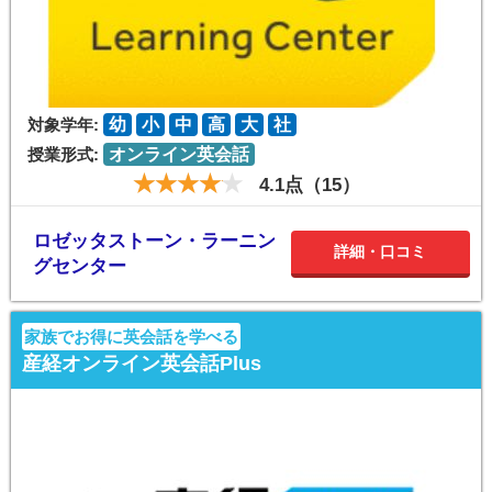
対象学年:
幼
小
中
高
大
社
授業形式:
オンライン英会話
4.1点（15）
ロゼッタストーン・ラーニン
詳細・口コミ
グセンター
家族でお得に英会話を学べる
産経オンライン英会話Plus