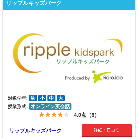
リップルキッズパーク
対象学年:
幼
小
中
大
授業形式:
オンライン英会話
4.0点（8）
詳細・口コミ
リップルキッズパーク