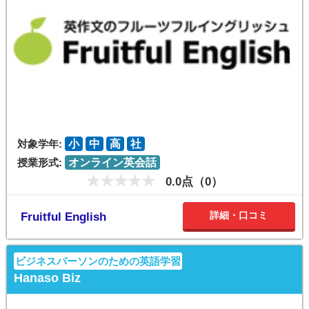
対象学年:
小
中
高
社
授業形式:
オンライン英会話
0.0点（0）
詳細・口コミ
Fruitful English
ビジネスパーソンのための英語学習
Hanaso Biz