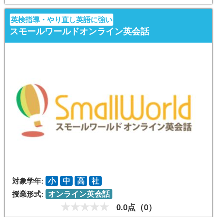
英検指導・やり直し英語に強い
スモールワールドオンライン英会話
対象学年:
小
中
高
社
授業形式:
オンライン英会話
0.0点（0）