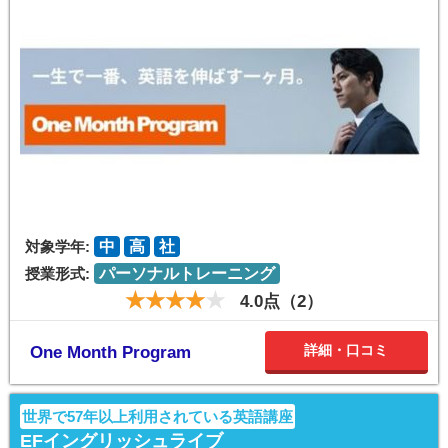
対象学年:
中
高
社
授業形式:
パーソナルトレーニング
4.0点（2）
詳細・口コミ
One Month Program
世界で57年以上利用されている英語講座
EFイングリッシュライブ