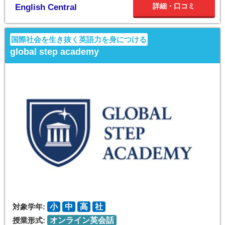
詳細・口コミ
English Central
国際社会を生き抜く英語力を身につける
global step academy
対象学年:
小
中
高
社
授業形式:
オンライン英会話