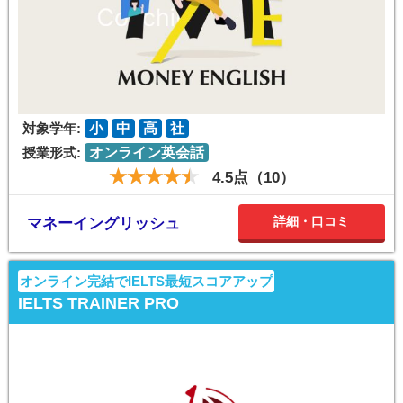
対象学年:
小
中
高
社
授業形式:
オンライン英会話
4.5点（10）
詳細・口コミ
マネーイングリッシュ
オンライン完結でIELTS最短スコアアップ
IELTS TRAINER PRO