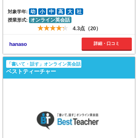
対象学年:
幼
小
中
高
大
社
授業形式:
オンライン英会話
4.3点（20）
詳細・口コミ
hanaso
「書いて・話す」オンライン英会話
ベストティーチャー