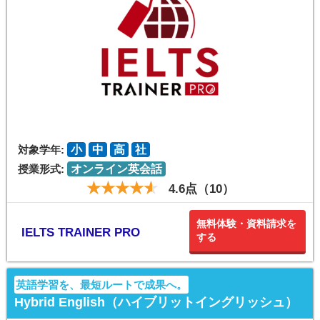
対象学年:
小
中
高
社
授業形式:
オンライン英会話
4.6点（10）
無料体験・資料請求を
IELTS TRAINER PRO
する
英語学習を、最短ルートで成果へ。
Hybrid English（ハイブリットイングリッシュ）