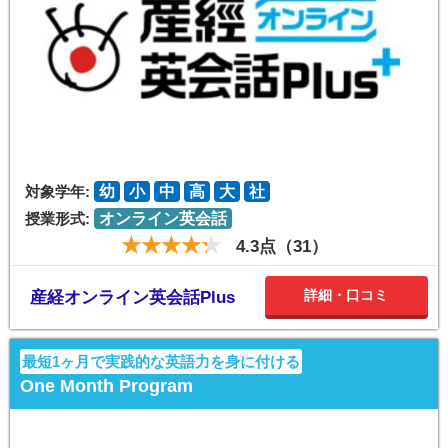
対象学年:
幼
小
中
高
大
社
授業形式:
オンライン英会話
4.3点（31）
詳細・口コミ
産経オンライン英会話Plus
最短1ヶ月で実践的な英語力を身に付ける
One Month Program