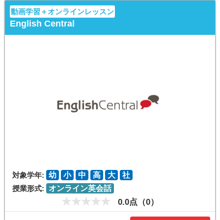
動画学習＋オンラインレッスン
English Central
対象学年:
幼
小
中
高
大
社
授業形式:
オンライン英会話
0.0点（0）