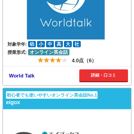
対象学年:
幼
小
中
高
大
社
授業形式:
オンライン英会話
4.0点（6）
詳細・口コミ
World Talk
初心者でも使いやすいオンライン英会話No.1
eigox