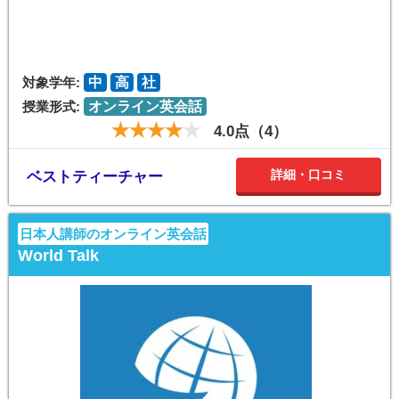
対象学年:
中
高
社
授業形式:
オンライン英会話
4.0点（4）
詳細・口コミ
ベストティーチャー
日本人講師のオンライン英会話
World Talk