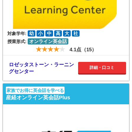
対象学年:
幼
小
中
高
大
社
授業形式:
オンライン英会話
4.1点（15）
ロゼッタストーン・ラーニン
詳細・口コミ
グセンター
家族でお得に英会話を学べる
産経オンライン英会話Plus