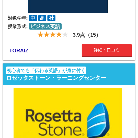
対象学年:
中
高
社
授業形式:
ビジネス英語
3.9点（15）
詳細・口コミ
TORAIZ
初心者でも「伝わる英語」が身に付く
ロゼッタストーン・ラーニングセンター