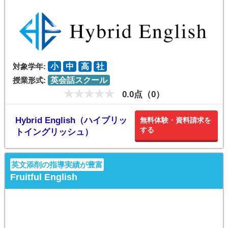
対象学年:
小
中
高
社
授業形式:
英会話スクール
0.0点（0）
Hybrid English（ハイブリッ
無料体験・資料請求を
する
トイングリッシュ）
英文添削の指導実績が豊富
Fruitful English