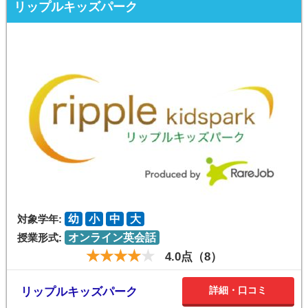
リップルキッズパーク
対象学年:
幼
小
中
大
授業形式:
オンライン英会話
4.0点（8）
詳細・口コミ
リップルキッズパーク