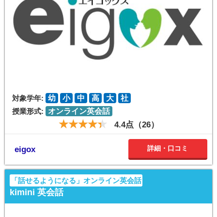
対象学年:
幼
小
中
高
大
社
授業形式:
オンライン英会話
4.4点（26）
詳細・口コミ
eigox
「話せるようになる」オンライン英会話
kimini 英会話