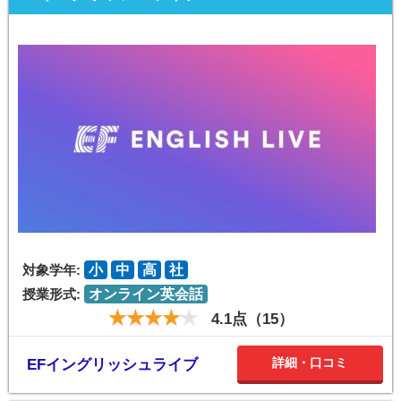
対象学年:
小
中
高
社
授業形式:
オンライン英会話
4.1点（15）
詳細・口コミ
EFイングリッシュライブ