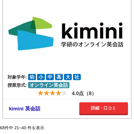
対象学年:
幼
小
中
高
大
社
授業形式:
オンライン英会話
4.0点（8）
詳細・口コミ
kimini 英会話
68
件中
21~40
件を表示