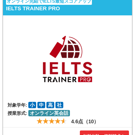
オンライン完結でIELTS最短スコアアップ
IELTS TRAINER PRO
対象学年:
小
中
高
社
授業形式:
オンライン英会話
4.6点（10）