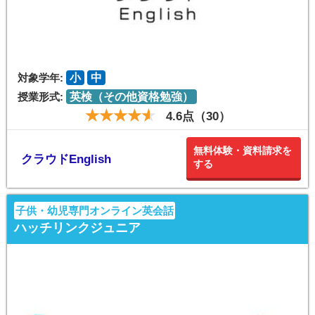
対象学年:
小
中
授業形式:
英検（その他資格勉強）
4.6点（30）
無料体験・資料請求を
クラウドEnglish
する
子供・幼児専門オンライン英会話
ハッチリンクジュニア