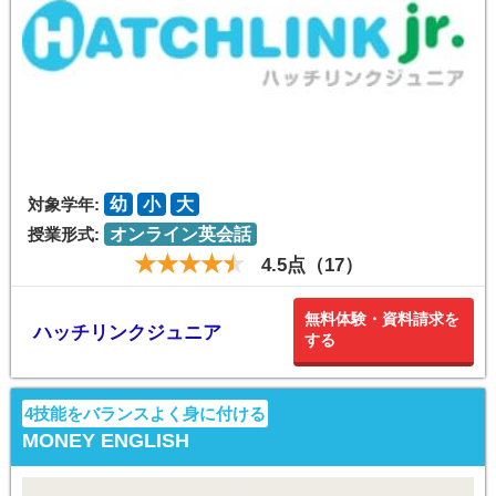
対象学年:
幼
小
大
授業形式:
オンライン英会話
4.5点（17）
無料体験・資料請求を
ハッチリンクジュニア
する
4技能をバランスよく身に付ける
MONEY ENGLISH