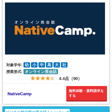
対象学年:
幼
小
中
高
大
社
授業形式:
オンライン英会話
4.4点（90）
無料体験・資料請求を
NativeCamp
する