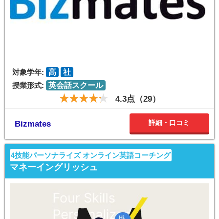
対象学年:
高
社
授業形式:
英会話スクール
4.3点（29）
詳細・口コミ
Bizmates
4技能パーソナライズ オンライン英語コーチング
マネーイングリッシュ