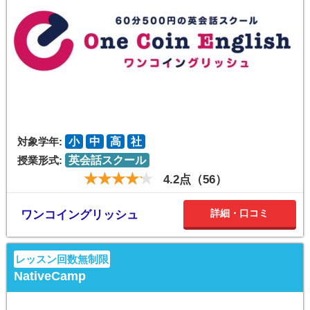
対象学年:
小
中
高
社
授業形式:
英会話スクール
4.2点（56）
詳細・口コミ
ワンコイングリッシュ
レッスン回数無制限
NativeCamp