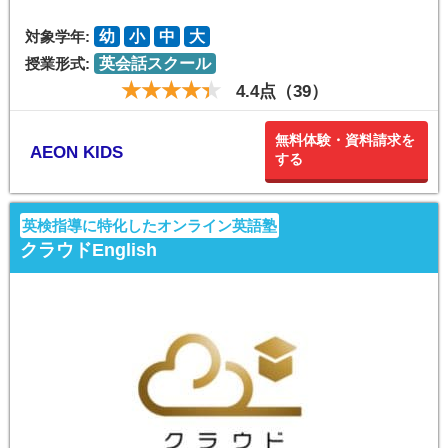
対象学年:
幼
小
中
大
授業形式:
英会話スクール
4.4点（39）
無料体験・資料請求を
AEON KIDS
する
英検指導に特化したオンライン英語塾
クラウドEnglish