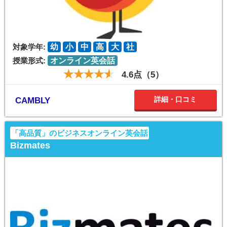
対象学年:
幼
小
中
高
大
社
授業形式:
オンライン英会話
4.6点（5）
詳細・口コミ
CAMBLY
「高品質」のビジネスオンライン英会話
Bizmates