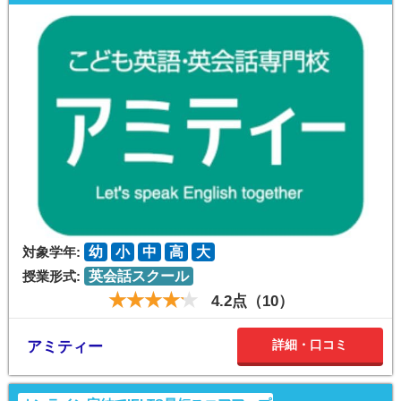
対象学年:
幼
小
中
高
大
授業形式:
英会話スクール
4.2点（10）
詳細・口コミ
アミティー