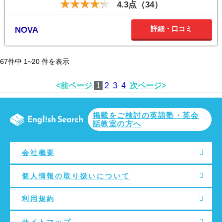
4.3点（34）
詳細・口コミ
NOVA
67
件中
1~20
件を表示
<前ページ
1
2
3
4
次ページ>
掲載をご検討の英語塾・英会
話教室の方へ
会社概要
個人情報の取り扱いについて
利用規約
サイトマップ