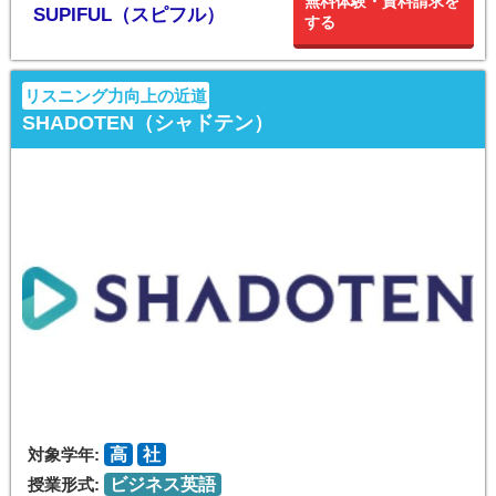
無料体験・資料請求を
SUPIFUL（スピフル）
する
リスニング力向上の近道
SHADOTEN（シャドテン）
対象学年:
高
社
授業形式:
ビジネス英語