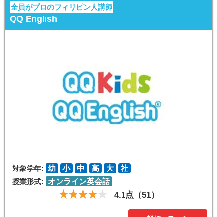
全員がプロのフィリピン人講師
QQ English
対象学年:
幼
小
中
高
大
社
授業形式:
オンライン英会話
4.1点（51）