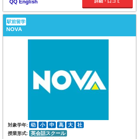
詳細・口コミ
QQ English
駅前留学
NOVA
対象学年:
幼
小
中
高
大
社
授業形式:
英会話スクール