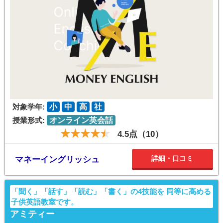
対象学年:
小
中
高
社
授業形式:
オンライン英会話
4.5点（10）
詳細・口コミ
マネーイングリッシュ
「聞く」「話す」「読む」「書く」の4技能を 同等に高める
子供英語教室です。
アミティー