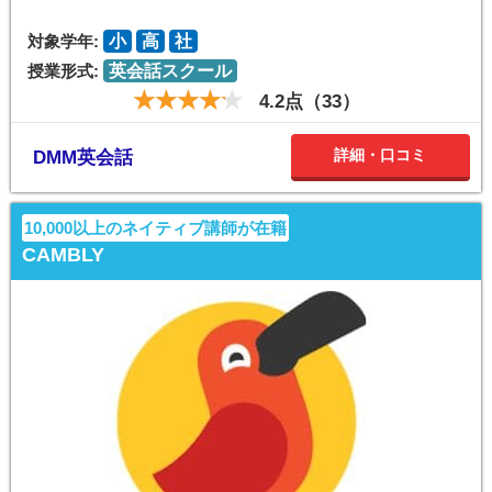
対象学年:
小
高
社
授業形式:
英会話スクール
4.2点（33）
詳細・口コミ
DMM英会話
10,000以上のネイティブ講師が在籍
CAMBLY