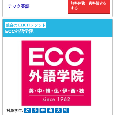
無料体験・資料請求を
テック英語
する
独自の ELICITメソッド
ECC外語学院
対象学年:
幼
小
中
高
大
社