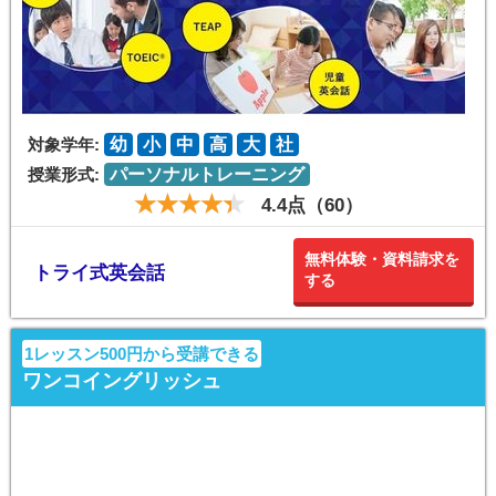
対象学年:
幼
小
中
高
大
社
授業形式:
パーソナルトレーニング
4.4点（60）
無料体験・資料請求を
トライ式英会話
する
1レッスン500円から受講できる
ワンコイングリッシュ