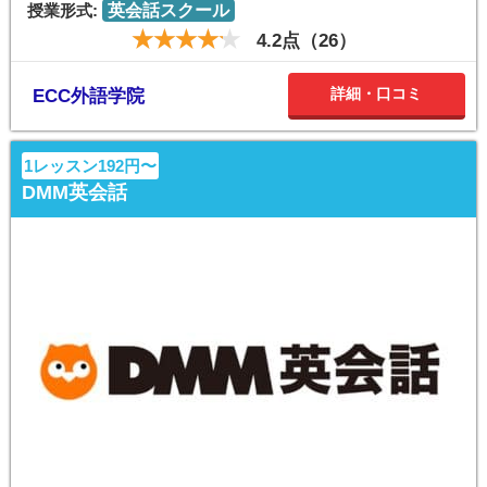
授業形式:
英会話スクール
4.2点（26）
詳細・口コミ
ECC外語学院
1レッスン192円〜
DMM英会話