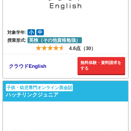
対象学年:
小
中
授業形式:
英検（その他資格勉強）
4.6点（30）
無料体験・資料請求を
クラウドEnglish
する
子供・幼児専門オンライン英会話
ハッチリンクジュニア