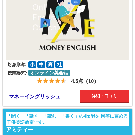
対象学年:
小
中
高
社
授業形式:
オンライン英会話
4.5点（10）
詳細・口コミ
マネーイングリッシュ
「聞く」「話す」「読む」「書く」の4技能を 同等に高める
子供英語教室です。
アミティー