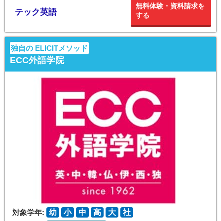
無料体験・資料請求を
テック英語
する
独自の ELICITメソッド
ECC外語学院
対象学年:
幼
小
中
高
大
社