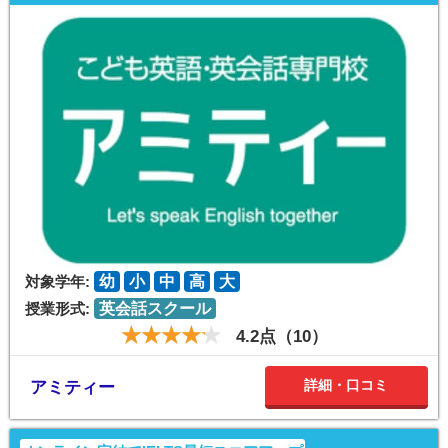
対象学年:
幼
小
中
高
大
授業形式:
英会話スクール
4.2点（10）
詳細・口コミ
アミティー