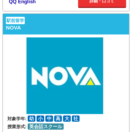
詳細・口コミ
QQ English
駅前留学
NOVA
対象学年:
幼
小
中
高
大
社
授業形式:
英会話スクール