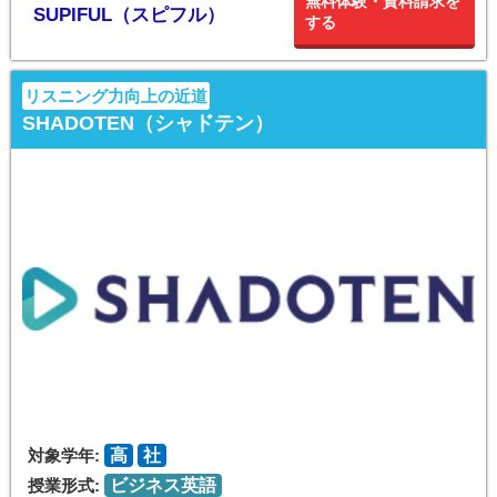
無料体験・資料請求を
SUPIFUL（スピフル）
する
リスニング力向上の近道
SHADOTEN（シャドテン）
対象学年:
高
社
授業形式:
ビジネス英語