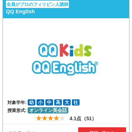
全員がプロのフィリピン人講師
QQ English
対象学年:
幼
小
中
高
大
社
授業形式:
オンライン英会話
4.1点（51）