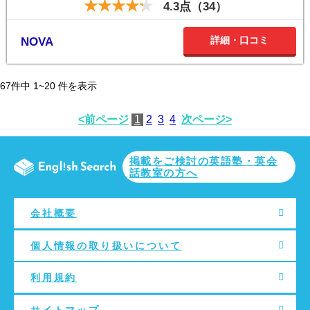
4.3点（34）
詳細・口コミ
NOVA
67
件中
1~20
件を表示
<前ページ
1
2
3
4
次ページ>
掲載をご検討の英語塾・英会
話教室の方へ
会社概要
個人情報の取り扱いについて
利用規約
サイトマップ