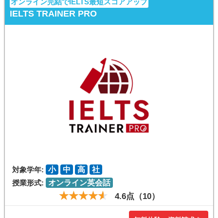
オンライン完結でIELTS最短スコアアップ
IELTS TRAINER PRO
対象学年:
小
中
高
社
授業形式:
オンライン英会話
4.6点（10）