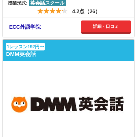
授業形式:
英会話スクール
4.2点（26）
詳細・口コミ
ECC外語学院
1レッスン192円〜
DMM英会話