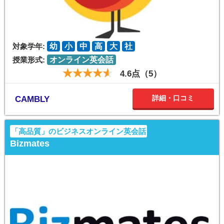
対象学年:
幼
小
中
高
大
社
授業形式:
オンライン英会話
4.6点（5）
詳細・口コミ
CAMBLY
「高品質」のビジネスオンライン英会話
Bizmates