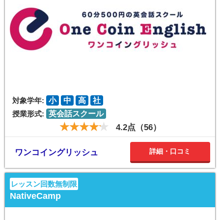
対象学年:
小
中
高
社
授業形式:
英会話スクール
4.2点（56）
詳細・口コミ
ワンコイングリッシュ
レッスン回数無制限
NativeCamp