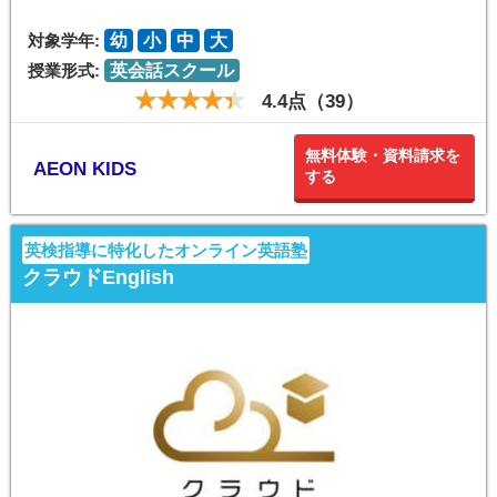
対象学年:
幼
小
中
大
授業形式:
英会話スクール
4.4点（39）
無料体験・資料請求を
AEON KIDS
する
英検指導に特化したオンライン英語塾
クラウドEnglish