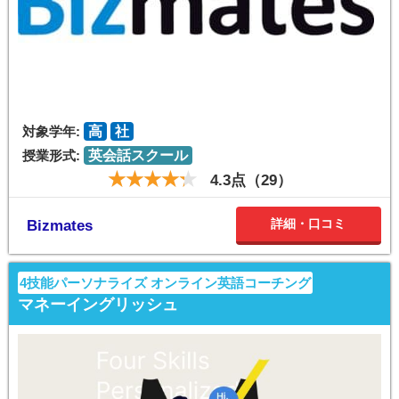
対象学年:
高
社
授業形式:
英会話スクール
4.3点（29）
詳細・口コミ
Bizmates
4技能パーソナライズ オンライン英語コーチング
マネーイングリッシュ