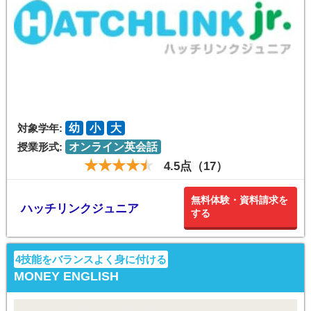
対象学年:
幼
小
大
授業形式:
オンライン英会話
4.5点（17）
無料体験・資料請求を
ハッチリンクジュニア
する
4技能をバランスよく身に付ける
MONEY ENGLISH