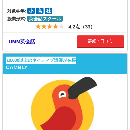
対象学年:
小
高
社
授業形式:
英会話スクール
4.2点（33）
詳細・口コミ
DMM英会話
10,000以上のネイティブ講師が在籍
CAMBLY