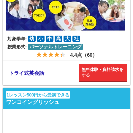
対象学年:
幼
小
中
高
大
社
授業形式:
パーソナルトレーニング
4.4点（60）
無料体験・資料請求を
トライ式英会話
する
1レッスン500円から受講できる
ワンコイングリッシュ