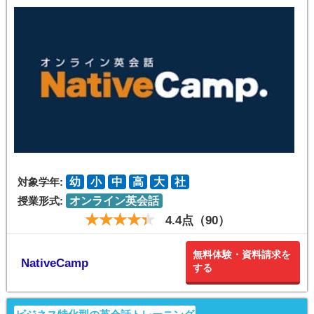
対象学年:
幼
小
中
高
大
社
授業形式:
オンライン英会話
4.4点（90）
無料体験・資料請求を
NativeCamp
する