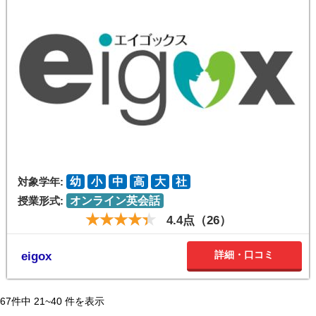
対象学年:
幼
小
中
高
大
社
授業形式:
オンライン英会話
4.4点（26）
詳細・口コミ
eigox
67
件中
21~40
件を表示