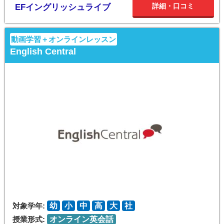
詳細・口コミ
EFイングリッシュライブ
動画学習＋オンラインレッスン
English Central
対象学年:
幼
小
中
高
大
社
授業形式:
オンライン英会話