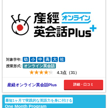
対象学年:
幼
小
中
高
大
社
授業形式:
オンライン英会話
4.3点（31）
詳細・口コミ
産経オンライン英会話Plus
最短1ヶ月で実践的な英語力を身に付ける
One Month Program