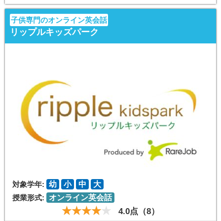
子供専門のオンライン英会話
リップルキッズパーク
対象学年:
幼
小
中
大
授業形式:
オンライン英会話
4.0点（8）