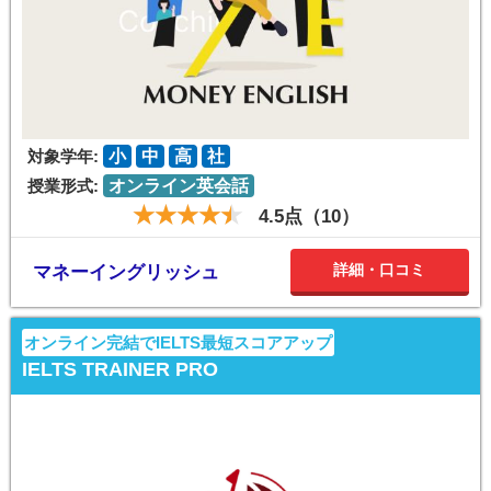
対象学年:
小
中
高
社
授業形式:
オンライン英会話
4.5点（10）
詳細・口コミ
マネーイングリッシュ
オンライン完結でIELTS最短スコアアップ
IELTS TRAINER PRO