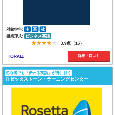
対象学年:
中
高
社
授業形式:
ビジネス英語
3.9点（15）
詳細・口コミ
TORAIZ
初心者でも「伝わる英語」が身に付く
ロゼッタストーン・ラーニングセンター