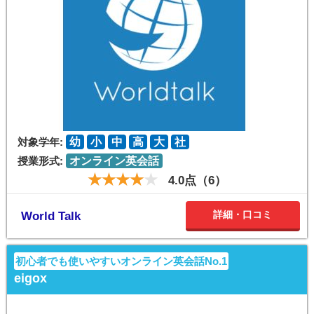
対象学年:
幼
小
中
高
大
社
授業形式:
オンライン英会話
4.0点（6）
詳細・口コミ
World Talk
初心者でも使いやすいオンライン英会話No.1
eigox