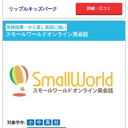
詳細・口コミ
リップルキッズパーク
英検指導・やり直し英語に強い
スモールワールドオンライン英会話
対象学年:
小
中
高
社