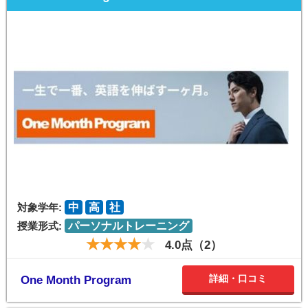
対象学年:
中
高
社
授業形式:
パーソナルトレーニング
4.0点（2）
詳細・口コミ
One Month Program