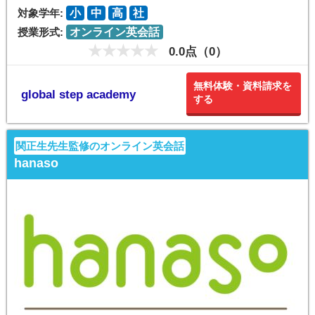
対象学年:
小
中
高
社
授業形式:
オンライン英会話
0.0点（0）
無料体験・資料請求を
global step academy
する
関正生先生監修のオンライン英会話
hanaso