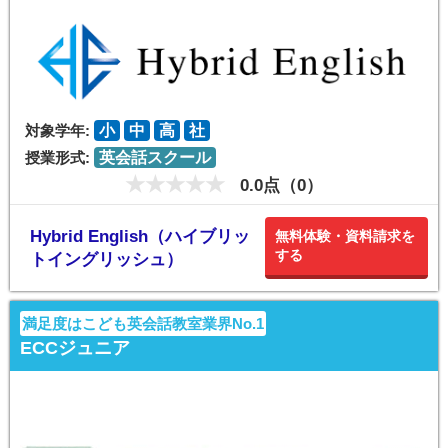
対象学年:
小
中
高
社
授業形式:
英会話スクール
0.0点（0）
Hybrid English（ハイブリッ
無料体験・資料請求を
する
トイングリッシュ）
満足度はこども英会話教室業界No.1
ECCジュニア