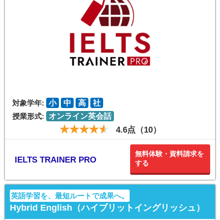
対象学年:
小
中
高
社
授業形式:
オンライン英会話
4.6点（10）
無料体験・資料請求を
IELTS TRAINER PRO
する
英語学習を、最短ルートで成果へ。
Hybrid English（ハイブリットイングリッシュ）