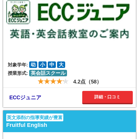
対象学年:
幼
小
中
大
授業形式:
英会話スクール
4.2点（58）
詳細・口コミ
ECCジュニア
英文添削の指導実績が豊富
Fruitful English