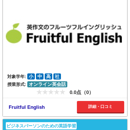
対象学年:
小
中
高
社
授業形式:
オンライン英会話
0.0点（0）
詳細・口コミ
Fruitful English
ビジネスパーソンのための英語学習