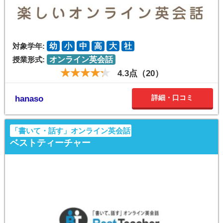
対象学年:
幼
小
中
高
大
社
授業形式:
オンライン英会話
4.3点（20）
詳細・口コミ
hanaso
「書いて・話す」オンライン英会話
ベストティーチャー