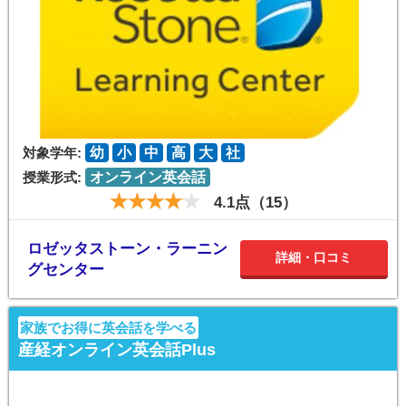
対象学年:
幼
小
中
高
大
社
授業形式:
オンライン英会話
4.1点（15）
ロゼッタストーン・ラーニン
詳細・口コミ
グセンター
家族でお得に英会話を学べる
産経オンライン英会話Plus