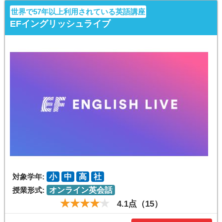
世界で57年以上利用されている英語講座
EFイングリッシュライブ
対象学年:
小
中
高
社
授業形式:
オンライン英会話
4.1点（15）