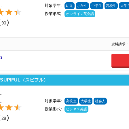
対象学年:
幼児
小学生
中学生
高校生
大学
授業形式:
オンライン英会話
（
）
90
資料請求・
p
UPIFUL（スピフル）
対象学年:
高校生
大学生
社会人
授業形式:
ビジネス英語
（
）
28