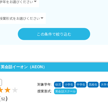
この条件で絞り込む
 英会話イーオン（AEON）
対象学年:
幼児
小学生
中学生
高校生
大学
授業形式:
英会話スクール
（
）
52