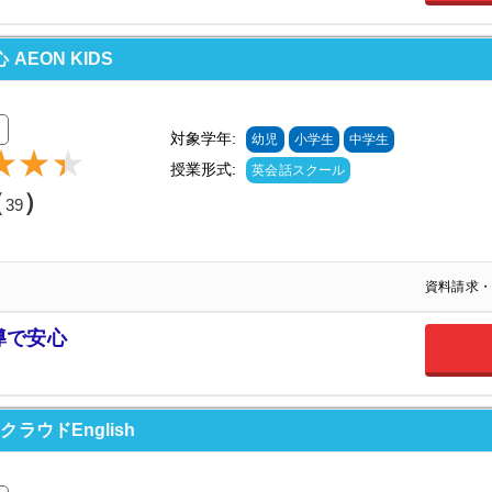
EON KIDS
対象学年:
幼児
小学生
中学生
授業形式:
英会話スクール
（
）
39
資料請求・
導で安心
ウドEnglish