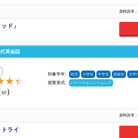
資料請求・
ソッド」
イ式英会話
対象学年:
幼児
小学生
中学生
高校生
大学
授業形式:
パーソナルトレーニング
（
）
60
資料請求・
 トライ