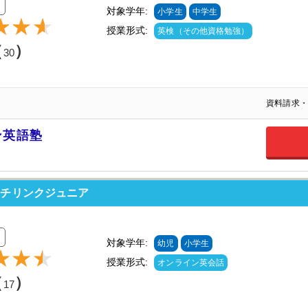
対象学年:
小学生
中学生
授業形式:
英検（その他資格勉強）
（
）
30
資料請求・
ン英語塾
ッチリンクジュニア
対象学年:
幼児
小学生
授業形式:
オンライン英会話
（
）
17