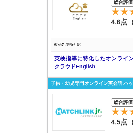
総合評価
4.6点
教室名 /最寄り駅
英検指導に特化したオンライ
クラウドEnglish
子供・幼児専門オンライン英会話 ハ
総合評価
4.5点