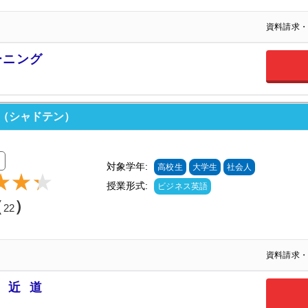
資料請求・
ーニング
N（シャドテン）
対象学年:
高校生
大学生
社会人
授業形式:
ビジネス英語
（
）
22
資料請求・
の近道