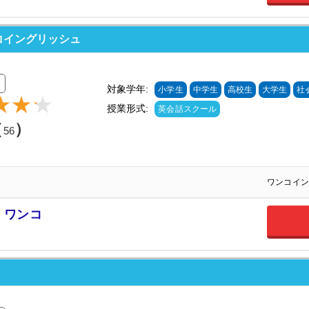
ンコイングリッシュ
対象学年:
小学生
中学生
高校生
大学生
社
授業形式:
英会話スクール
（
）
56
ワンコイン
 ワンコ