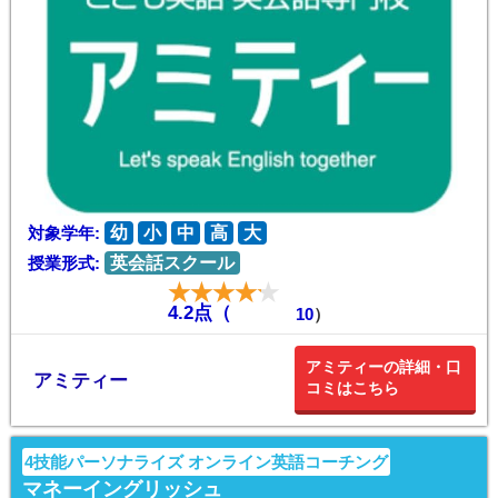
対象学年:
幼
小
中
高
大
授業形式:
英会話スクール
4.2点（
10
）
アミティーの詳細・口
アミティー
コミはこちら
4技能パーソナライズ オンライン英語コーチング
マネーイングリッシュ