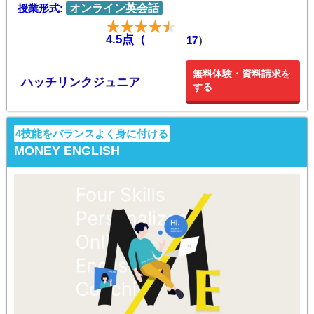
授業形式:
オンライン英会話
4.5点（
17
）
無料体験・資料請求を
ハッチリンクジュニア
する
4技能をバランスよく身に付ける
MONEY ENGLISH