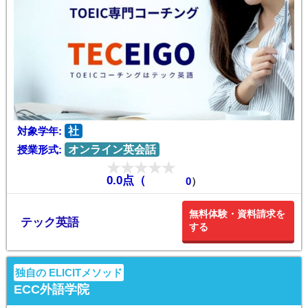
対象学年:
社
授業形式:
オンライン英会話
0.0点（
0
）
無料体験・資料請求を
テック英語
する
独自の ELICITメソッド
ECC外語学院