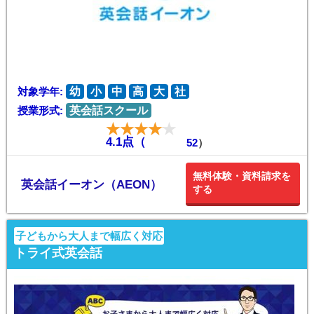
対象学年:
幼
小
中
高
大
社
授業形式:
英会話スクール
4.1点（
52
）
無料体験・資料請求を
英会話イーオン（AEON）
する
子どもから大人まで幅広く対応
トライ式英会話