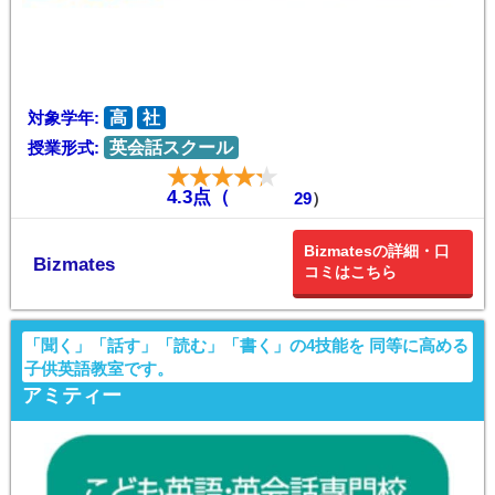
対象学年:
高
社
授業形式:
英会話スクール
4.3点（
29
）
Bizmatesの詳細・口
Bizmates
コミはこちら
「聞く」「話す」「読む」「書く」の4技能を 同等に高める
子供英語教室です。
アミティー