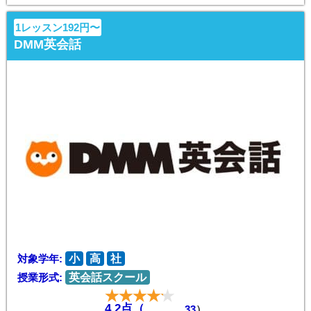
1レッスン192円〜
DMM英会話
対象学年:
小
高
社
授業形式:
英会話スクール
4.2点（
33
）