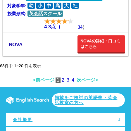
対象学年:
幼
小
中
高
大
社
授業形式:
英会話スクール
4.3点（
34
）
NOVAの詳細・口コミ
NOVA
はこちら
68
件中
1~20
件を表示
<前ページ
1
2
3
4
次ページ>
掲載をご検討の英語塾・英会
話教室の方へ
会社概要