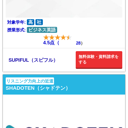
対象学年:
高
社
授業形式:
ビジネス英語
4.5点（
28
）
無料体験・資料請求を
SUPIFUL（スピフル）
する
リスニング力向上の近道
SHADOTEN（シャドテン）