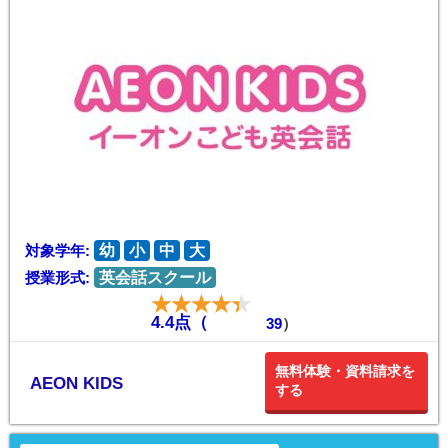
対象学年:
幼
小
中
大
授業形式:
英会話スクール
4.4点（
39
）
無料体験・資料請求を
AEON KIDS
する