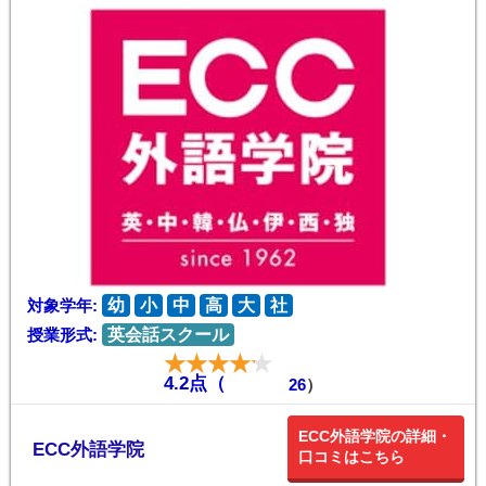
対象学年:
幼
小
中
高
大
社
授業形式:
英会話スクール
4.2点（
26
）
ECC外語学院の詳細・
ECC外語学院
口コミはこちら