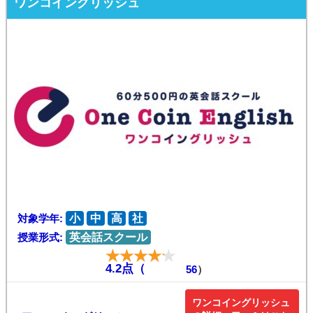
ワンコイングリッシュ
対象学年:
小
中
高
社
授業形式:
英会話スクール
4.2点（
56
）
ワンコイングリッシュ