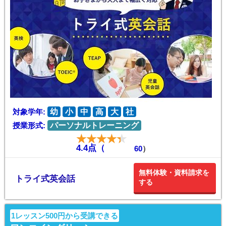
対象学年:
幼
小
中
高
大
社
授業形式:
パーソナルトレーニング
4.4点（
60
）
無料体験・資料請求を
トライ式英会話
する
1レッスン500円から受講できる