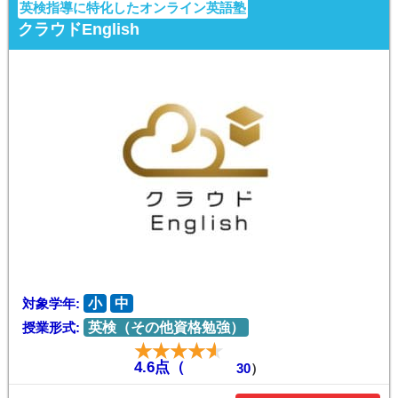
英検指導に特化したオンライン英語塾
クラウドEnglish
対象学年:
小
中
授業形式:
英検（その他資格勉強）
4.6点（
30
）