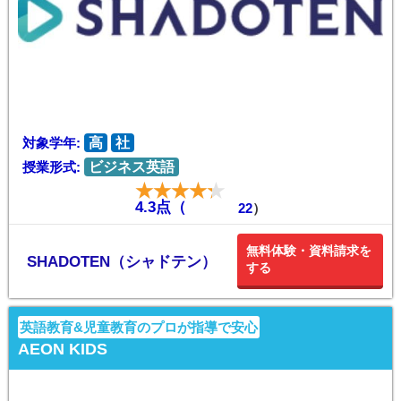
対象学年:
高
社
授業形式:
ビジネス英語
4.3点（
22
）
無料体験・資料請求を
SHADOTEN（シャドテン）
する
英語教育&児童教育のプロが指導で安心
AEON KIDS