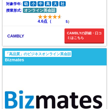
対象学年:
幼
小
中
高
大
社
授業形式:
オンライン英会話
4.6点（
5
）
CAMBLYの詳細・口コ
CAMBLY
ミはこちら
「高品質」のビジネスオンライン英会話
Bizmates