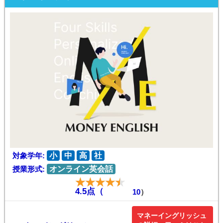
対象学年:
小
中
高
社
授業形式:
オンライン英会話
4.5点（
10
）
マネーイングリッシュ