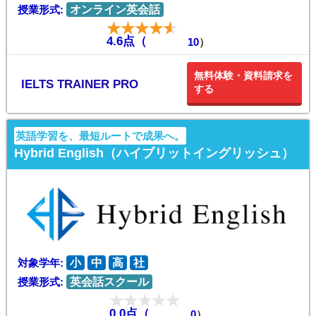
授業形式:
オンライン英会話
4.6点（
10
）
無料体験・資料請求を
IELTS TRAINER PRO
する
英語学習を、最短ルートで成果へ。
Hybrid English（ハイブリットイングリッシュ）
対象学年:
小
中
高
社
授業形式:
英会話スクール
0.0点（
0
）