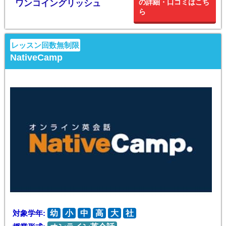
の詳細・口コミはこち
ワンコイングリッシュ
ら
レッスン回数無制限
NativeCamp
対象学年:
幼
小
中
高
大
社