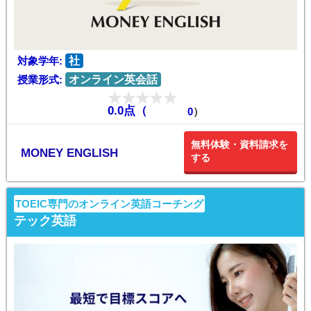
対象学年:
社
授業形式:
オンライン英会話
0.0点（
0
）
無料体験・資料請求を
MONEY ENGLISH
する
TOEIC専門のオンライン英語コーチング
テック英語