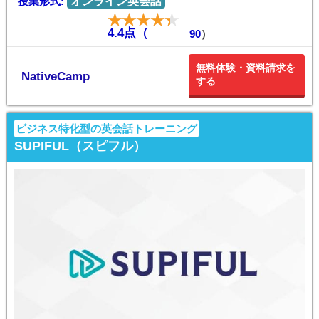
授業形式:
オンライン英会話
4.4点（
90
）
無料体験・資料請求を
NativeCamp
する
ビジネス特化型の英会話トレーニング
SUPIFUL（スピフル）