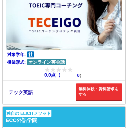
対象学年:
社
授業形式:
オンライン英会話
0.0点（
0
）
無料体験・資料請求を
テック英語
する
独自の ELICITメソッド
ECC外語学院