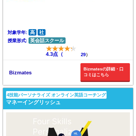
対象学年:
高
社
授業形式:
英会話スクール
4.3点（
29
）
Bizmatesの詳細・口
Bizmates
コミはこちら
4技能パーソナライズ オンライン英語コーチング
マネーイングリッシュ