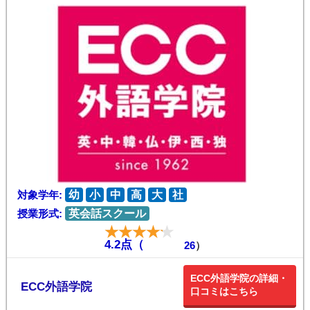
対象学年:
幼
小
中
高
大
社
授業形式:
英会話スクール
4.2点（
26
）
ECC外語学院の詳細・
ECC外語学院
口コミはこちら