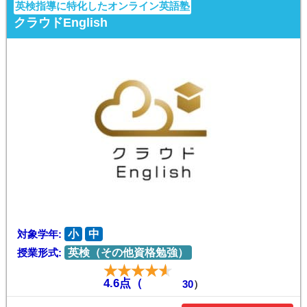
英検指導に特化したオンライン英語塾
クラウドEnglish
対象学年:
小
中
授業形式:
英検（その他資格勉強）
4.6点（
30
）