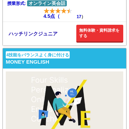
授業形式:
オンライン英会話
4.5点（
17
）
無料体験・資料請求を
ハッチリンクジュニア
する
4技能をバランスよく身に付ける
MONEY ENGLISH