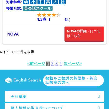
対象学年:
幼
小
中
高
大
社
授業形式:
英会話スクール
4.3点（
34
）
NOVAの詳細・口コミ
NOVA
はこちら
67
件中
1~20
件を表示
<前ページ
1
2
3
4
次ページ>
掲載をご検討の英語塾・英会
話教室の方へ
会社概要
個人情報の取り扱いについて