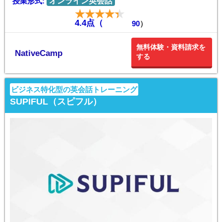
授業形式:
オンライン英会話
4.4点（
90
）
無料体験・資料請求を
NativeCamp
する
ビジネス特化型の英会話トレーニング
SUPIFUL（スピフル）