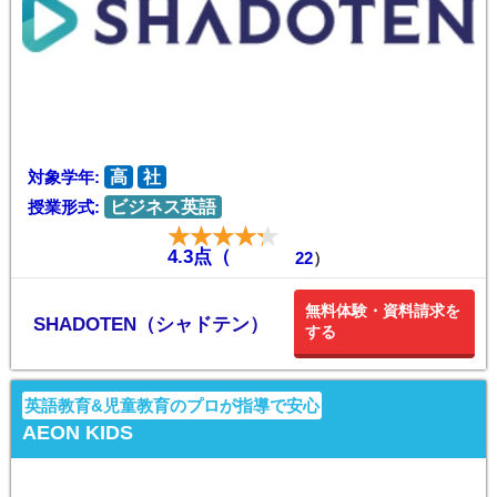
対象学年:
高
社
授業形式:
ビジネス英語
4.3点（
22
）
無料体験・資料請求を
SHADOTEN（シャドテン）
する
英語教育&児童教育のプロが指導で安心
AEON KIDS