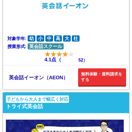
対象学年:
幼
小
中
高
大
社
授業形式:
英会話スクール
4.1点（
52
）
無料体験・資料請求を
英会話イーオン（AEON）
する
子どもから大人まで幅広く対応
トライ式英会話