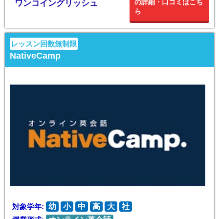
の詳細・口コミはこち
ワンコイングリッシュ
ら
レッスン回数無制限
NativeCamp
対象学年:
幼
小
中
高
大
社