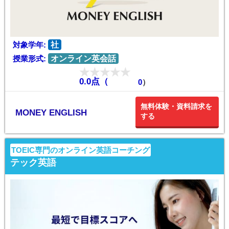
対象学年:
社
授業形式:
オンライン英会話
0.0点（
0
）
無料体験・資料請求を
MONEY ENGLISH
する
TOEIC専門のオンライン英語コーチング
テック英語