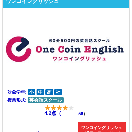
ワンコイングリッシュ
対象学年:
小
中
高
社
授業形式:
英会話スクール
4.2点（
56
）
ワンコイングリッシュ