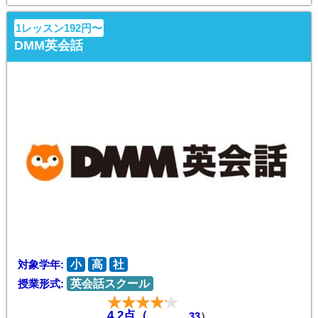
1レッスン192円〜
DMM英会話
対象学年:
小
高
社
授業形式:
英会話スクール
4.2点（
33
）