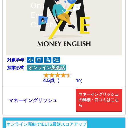
対象学年:
小
中
高
社
授業形式:
オンライン英会話
4.5点（
10
）
マネーイングリッシュ
の詳細・口コミはこち
マネーイングリッシュ
ら
オンライン完結でIELTS最短スコアアップ