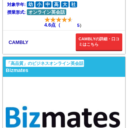
対象学年:
幼
小
中
高
大
社
授業形式:
オンライン英会話
4.6点（
5
）
CAMBLYの詳細・口コ
CAMBLY
ミはこちら
「高品質」のビジネスオンライン英会話
Bizmates