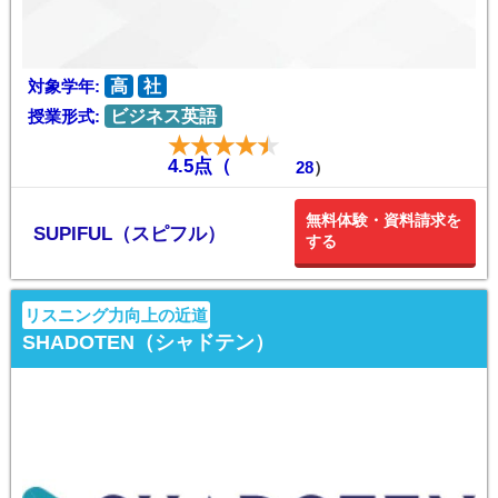
対象学年:
高
社
授業形式:
ビジネス英語
4.5点（
28
）
無料体験・資料請求を
SUPIFUL（スピフル）
する
リスニング力向上の近道
SHADOTEN（シャドテン）