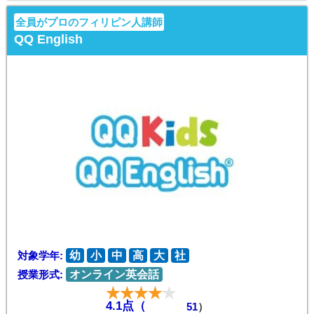
全員がプロのフィリピン人講師
QQ English
対象学年:
幼
小
中
高
大
社
授業形式:
オンライン英会話
4.1点（
51
）