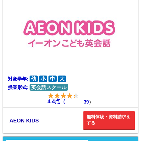
対象学年:
幼
小
中
大
授業形式:
英会話スクール
4.4点（
39
）
無料体験・資料請求を
AEON KIDS
する