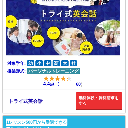
対象学年:
幼
小
中
高
大
社
授業形式:
パーソナルトレーニング
4.4点（
60
）
無料体験・資料請求を
トライ式英会話
する
1レッスン500円から受講できる