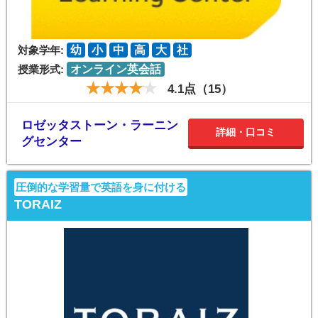
対象学年:
幼
小
中
高
大
社
授業形式:
オンライン英会話
4.1点（15）
ロゼッタストーン・ラーニン
詳細・口コミ
グセンター
圧倒的な学習量で英語を身に付ける
TORAIZ