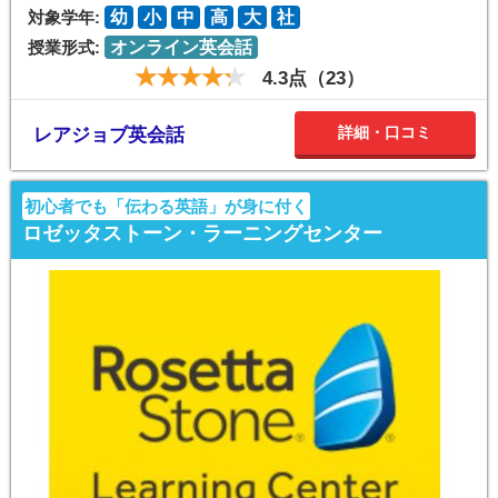
対象学年:
幼
小
中
高
大
社
授業形式:
オンライン英会話
4.3点（23）
詳細・口コミ
レアジョブ英会話
初心者でも「伝わる英語」が身に付く
ロゼッタストーン・ラーニングセンター