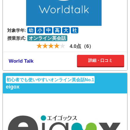
対象学年:
幼
小
中
高
大
社
授業形式:
オンライン英会話
4.0点（6）
詳細・口コミ
World Talk
初心者でも使いやすいオンライン英会話No.1
eigox