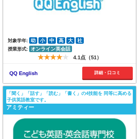
対象学年:
幼
小
中
高
大
社
授業形式:
オンライン英会話
4.1点（51）
詳細・口コミ
QQ English
「聞く」「話す」「読む」「書く」の4技能を 同等に高める
子供英語教室です。
アミティー