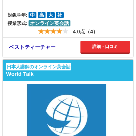
対象学年:
中
高
大
社
授業形式:
オンライン英会話
4.0点（4）
詳細・口コミ
ベストティーチャー
日本人講師のオンライン英会話
World Talk