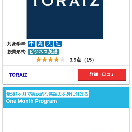
対象学年:
中
高
大
社
授業形式:
ビジネス英語
3.9点（15）
詳細・口コミ
TORAIZ
最短1ヶ月で実践的な英語力を身に付ける
One Month Program