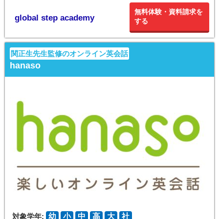
無料体験・資料請求を
global step academy
する
関正生先生監修のオンライン英会話
hanaso
対象学年:
幼
小
中
高
大
社