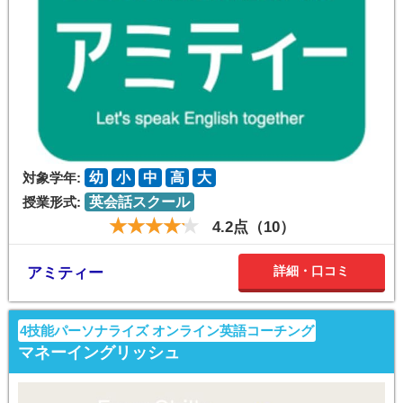
対象学年:
幼
小
中
高
大
授業形式:
英会話スクール
4.2点（10）
詳細・口コミ
アミティー
4技能パーソナライズ オンライン英語コーチング
マネーイングリッシュ