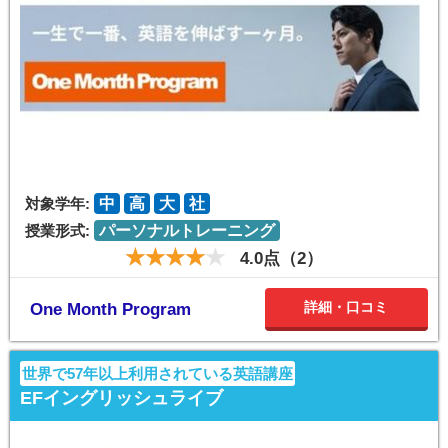
対象学年:
中
高
大
社
授業形式:
パーソナルトレーニング
4.0点（2）
詳細・口コミ
One Month Program
世界で57年以上利用されている英語講座
EFイングリッシュライブ