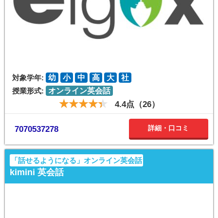
対象学年:
幼
小
中
高
大
社
授業形式:
オンライン英会話
4.4点（26）
詳細・口コミ
7070537278
「話せるようになる」オンライン英会話
kimini 英会話