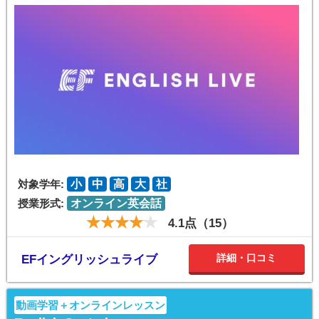
対象学年:
小
中
高
大
社
授業形式:
オンライン英会話
4.1点（15）
詳細・口コミ
EFイングリッシュライブ
動画学習＋オンラインレッスン