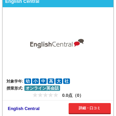
English Central
対象学年:
幼
小
中
高
大
社
授業形式:
オンライン英会話
0.0点（0）
詳細・口コミ
English Central