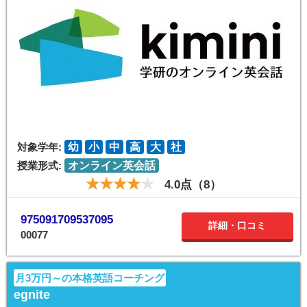
対象学年:
幼
小
中
高
大
社
授業形式:
オンライン英会話
4.0点（8）
975091709537095
詳細・口コミ
00077
月3万円～の本格英語コーチング
egnite