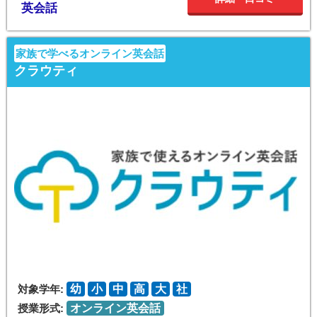
英会話
家族で学べるオンライン英会話
クラウティ
対象学年:
幼
小
中
高
大
社
授業形式:
オンライン英会話