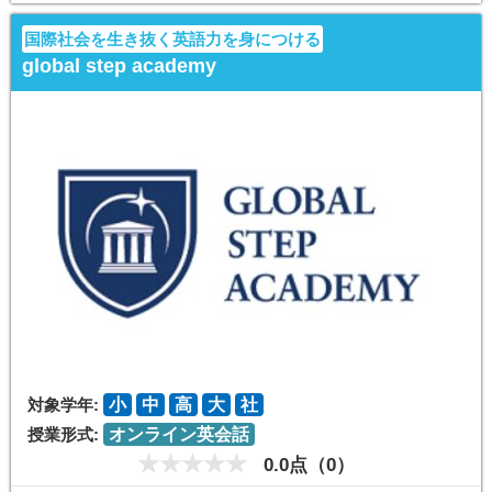
国際社会を生き抜く英語力を身につける
global step academy
対象学年:
小
中
高
大
社
授業形式:
オンライン英会話
0.0点（0）