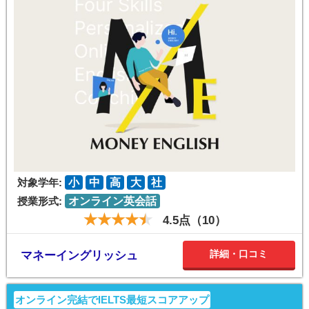
対象学年:
小
中
高
大
社
授業形式:
オンライン英会話
4.5点（10）
詳細・口コミ
マネーイングリッシュ
オンライン完結でIELTS最短スコアアップ