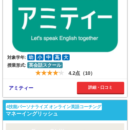
対象学年:
幼
小
中
高
大
授業形式:
英会話スクール
4.2点（10）
詳細・口コミ
アミティー
4技能パーソナライズ オンライン英語コーチング
マネーイングリッシュ