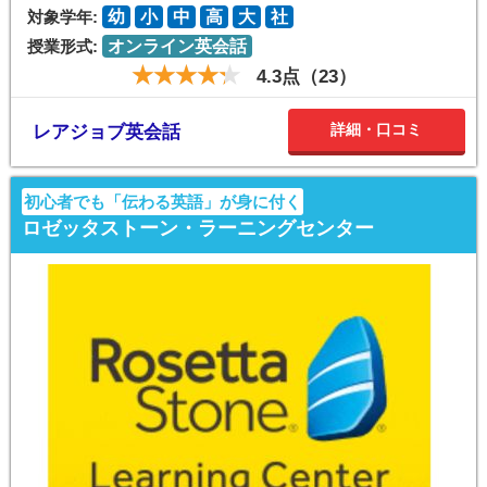
対象学年:
幼
小
中
高
大
社
授業形式:
オンライン英会話
4.3点（23）
詳細・口コミ
レアジョブ英会話
初心者でも「伝わる英語」が身に付く
ロゼッタストーン・ラーニングセンター