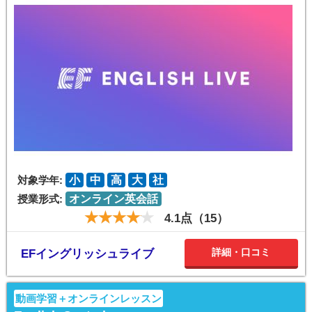
対象学年:
小
中
高
大
社
授業形式:
オンライン英会話
4.1点（15）
詳細・口コミ
EFイングリッシュライブ
動画学習＋オンラインレッスン