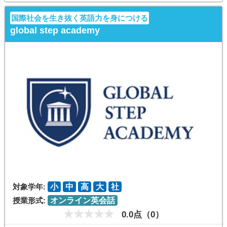
国際社会を生き抜く英語力を身につける
global step academy
対象学年:
小
中
高
大
社
授業形式:
オンライン英会話
0.0点（0）