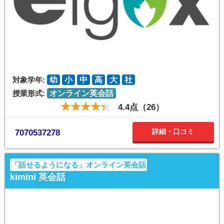
対象学年:
幼
小
中
高
大
社
授業形式:
オンライン英会話
4.4点（26）
詳細・口コミ
7070537278
「話せるようになる」オンライン英会話
kimini 英会話