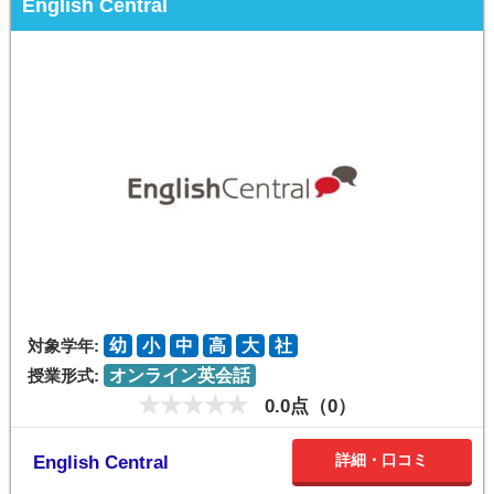
English Central
対象学年:
幼
小
中
高
大
社
授業形式:
オンライン英会話
0.0点（0）
詳細・口コミ
English Central