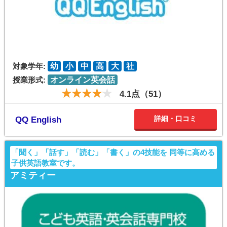
対象学年:
幼
小
中
高
大
社
授業形式:
オンライン英会話
4.1点（51）
詳細・口コミ
QQ English
「聞く」「話す」「読む」「書く」の4技能を 同等に高める
子供英語教室です。
アミティー