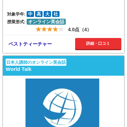
対象学年:
中
高
大
社
授業形式:
オンライン英会話
4.0点（4）
詳細・口コミ
ベストティーチャー
日本人講師のオンライン英会話
World Talk