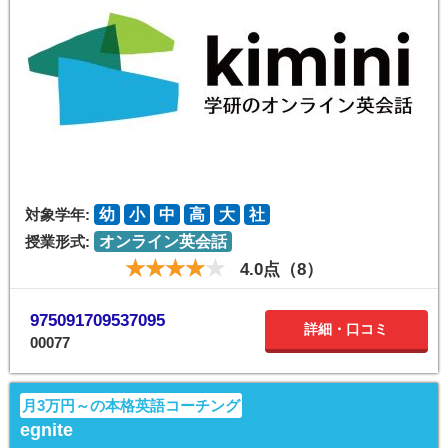
対象学年:
幼
小
中
高
大
社
授業形式:
オンライン英会話
4.0点（8）
975091709537095
詳細・口コミ
00077
月3万円～の本格英語コーチング
egnite