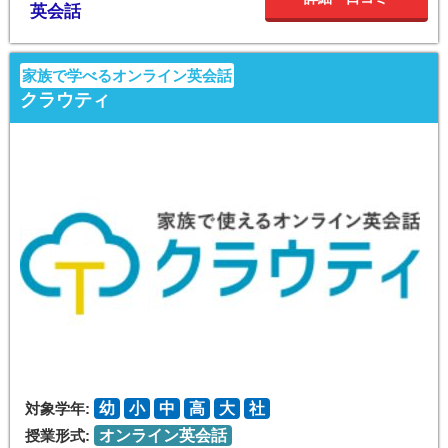
英会話
家族で学べるオンライン英会話
クラウティ
対象学年:
幼
小
中
高
大
社
授業形式:
オンライン英会話