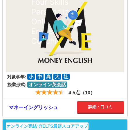
対象学年:
小
中
高
大
社
授業形式:
オンライン英会話
4.5点（10）
詳細・口コミ
マネーイングリッシュ
オンライン完結でIELTS最短スコアアップ