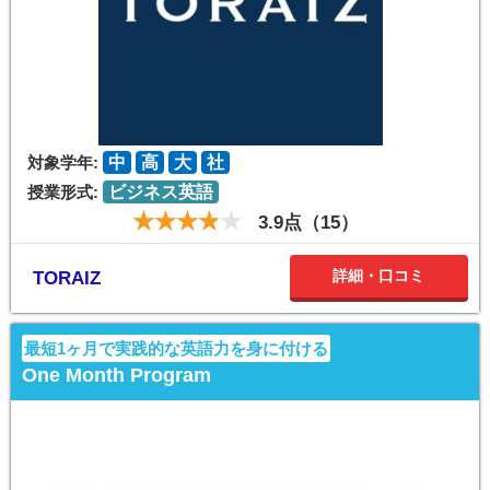
対象学年:
中
高
大
社
授業形式:
ビジネス英語
3.9点（15）
詳細・口コミ
TORAIZ
最短1ヶ月で実践的な英語力を身に付ける
One Month Program