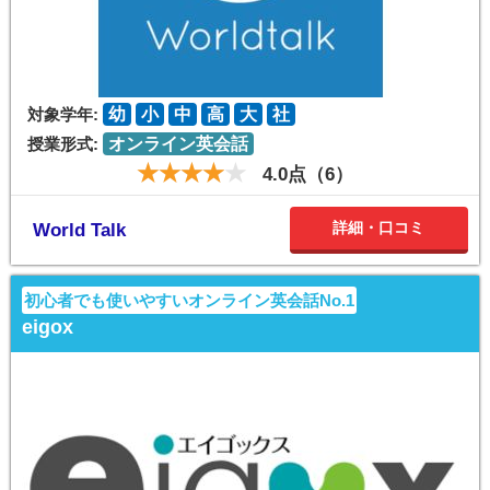
対象学年:
幼
小
中
高
大
社
授業形式:
オンライン英会話
4.0点（6）
詳細・口コミ
World Talk
初心者でも使いやすいオンライン英会話No.1
eigox