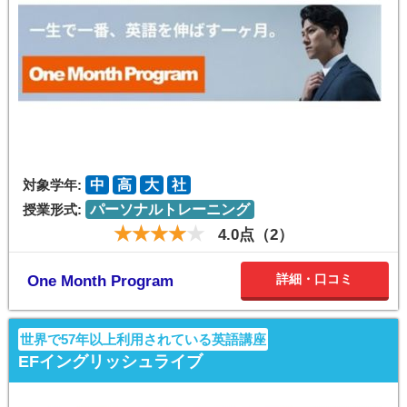
対象学年:
中
高
大
社
授業形式:
パーソナルトレーニング
4.0点（2）
詳細・口コミ
One Month Program
世界で57年以上利用されている英語講座
EFイングリッシュライブ