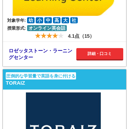
対象学年:
幼
小
中
高
大
社
授業形式:
オンライン英会話
4.1点（15）
ロゼッタストーン・ラーニン
詳細・口コミ
グセンター
圧倒的な学習量で英語を身に付ける
TORAIZ