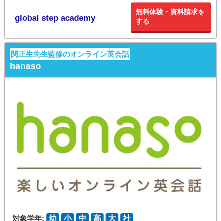
無料体験・資料請求を
global step academy
する
関正生先生監修のオンライン英会話
hanaso
対象学年:
幼
小
中
高
大
社