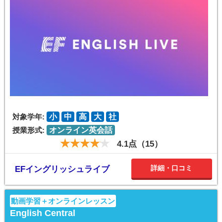
対象学年:
小
中
高
大
社
授業形式:
オンライン英会話
4.1点（15）
詳細・口コミ
EFイングリッシュライブ
動画学習＋オンラインレッスン
English Central