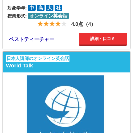
対象学年:
中
高
大
社
授業形式:
オンライン英会話
4.0点（4）
詳細・口コミ
ベストティーチャー
日本人講師のオンライン英会話
World Talk