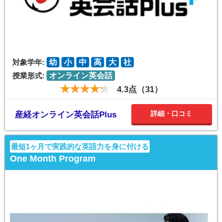
対象学年:
幼
小
中
高
大
社
授業形式:
オンライン英会話
4.3点（31）
詳細・口コミ
産経オンライン英会話Plus
最短1ヶ月で実践的な英語力を身に付ける
One Month Program