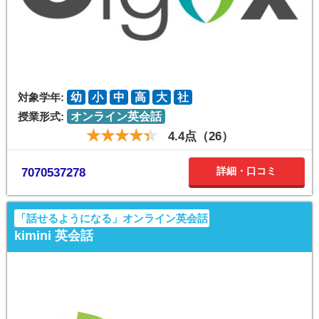
対象学年:
幼
小
中
高
大
社
授業形式:
オンライン英会話
4.4点（26）
詳細・口コミ
7070537278
「話せるようになる」オンライン英会話
kimini 英会話