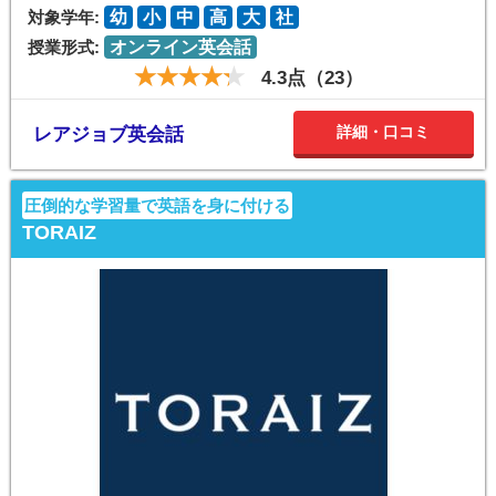
対象学年:
幼
小
中
高
大
社
授業形式:
オンライン英会話
4.3点（23）
詳細・口コミ
レアジョブ英会話
圧倒的な学習量で英語を身に付ける
TORAIZ