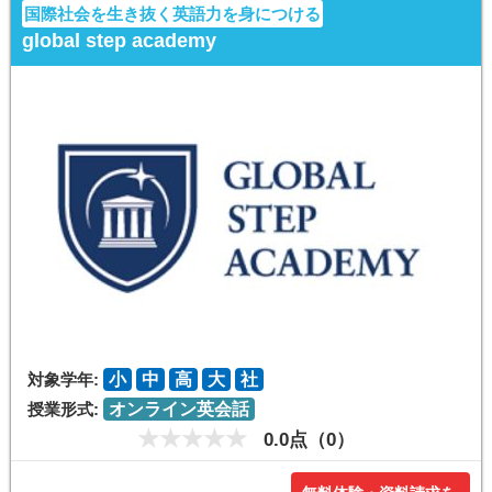
国際社会を生き抜く英語力を身につける
global step academy
対象学年:
小
中
高
大
社
授業形式:
オンライン英会話
0.0点（0）