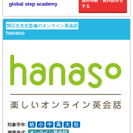
無料体験・資料請求を
global step academy
する
関正生先生監修のオンライン英会話
hanaso
対象学年:
幼
小
中
高
大
社
授業形式:
オンライン英会話