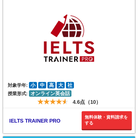
対象学年:
小
中
高
大
社
授業形式:
オンライン英会話
4.6点（10）
無料体験・資料請求を
IELTS TRAINER PRO
する