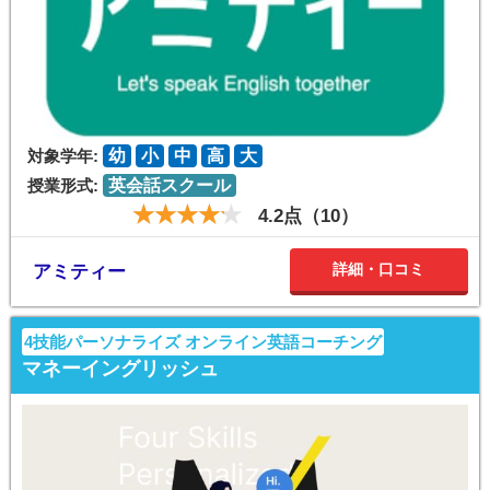
対象学年:
幼
小
中
高
大
授業形式:
英会話スクール
4.2点（10）
詳細・口コミ
アミティー
4技能パーソナライズ オンライン英語コーチング
マネーイングリッシュ