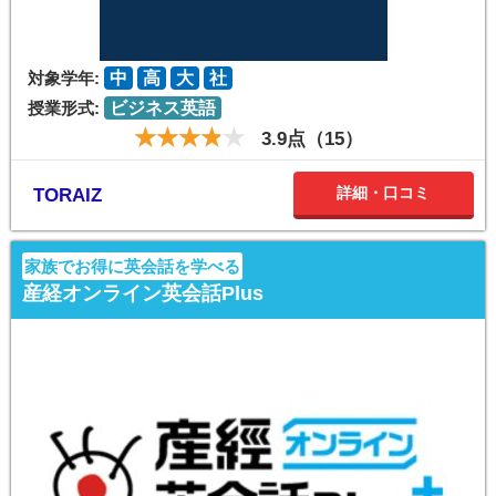
対象学年:
中
高
大
社
授業形式:
ビジネス英語
3.9点（15）
詳細・口コミ
TORAIZ
家族でお得に英会話を学べる
産経オンライン英会話Plus