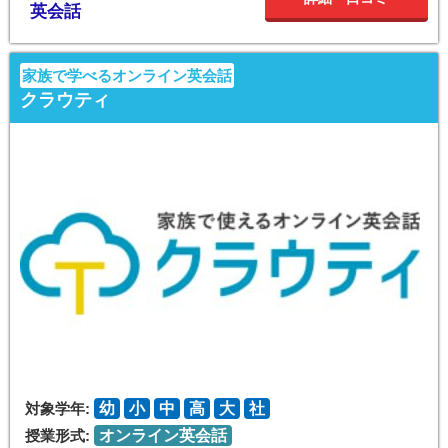
英会話
家族で学べるオンライン英会話
クラウティ
対象学年:
幼
小
中
高
大
社
授業形式:
オンライン英会話