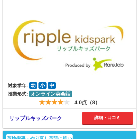
対象学年:
幼
小
中
授業形式:
オンライン英会話
4.0点（8）
詳細・口コミ
リップルキッズパーク
英検指導・やり直し英語に強い