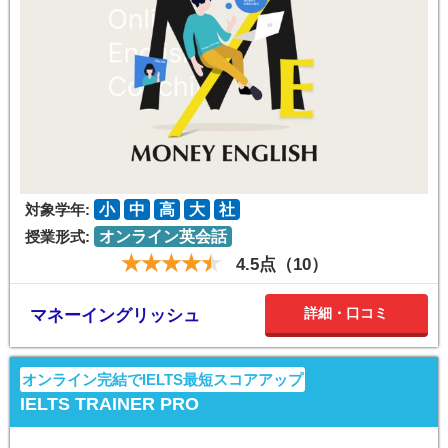
対象学年:
小
中
高
大
社
授業形式:
オンライン英会話
4.5点（10）
詳細・口コミ
マネーイングリッシュ
オンライン完結でIELTS最短スコアアップ
IELTS TRAINER PRO