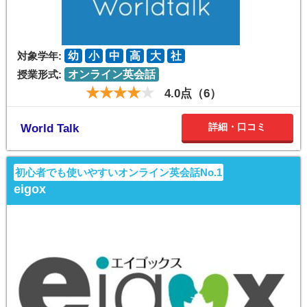
対象学年:
幼
小
中
高
大
社
授業形式:
オンライン英会話
4.0点（6）
詳細・口コミ
World Talk
初心者でも使いやすいオンライン英会話No.1
eigox