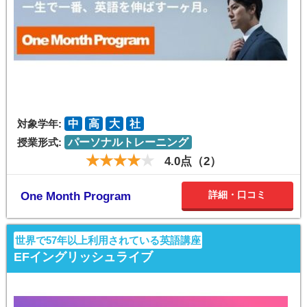
対象学年:
中
高
大
社
授業形式:
パーソナルトレーニング
4.0点（2）
詳細・口コミ
One Month Program
世界で57年以上利用されている英語講座
EFイングリッシュライブ