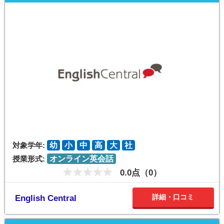
対象学年:
幼
小
中
高
大
社
授業形式:
オンライン英会話
0.0点（0）
詳細・口コミ
English Central