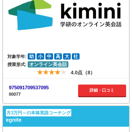
対象学年:
幼
小
中
高
大
社
授業形式:
オンライン英会話
4.0点（8）
975091709537095
詳細・口コミ
00077
月3万円～の本格英語コーチング
egnite