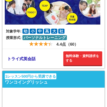
対象学年:
幼
小
中
高
大
社
授業形式:
パーソナルトレーニング
4.4点（60）
無料体験・資料請求を
トライ式英会話
する
1レッスン500円から受講できる
ワンコイングリッシュ