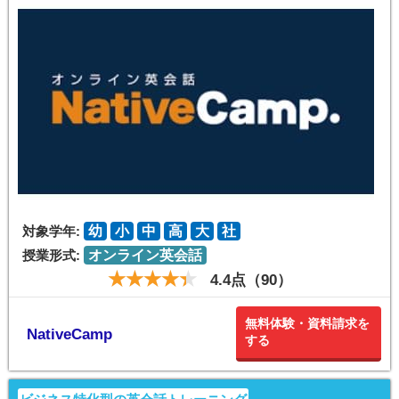
対象学年:
幼
小
中
高
大
社
授業形式:
オンライン英会話
4.4点（90）
無料体験・資料請求を
NativeCamp
する