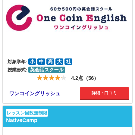
対象学年:
小
中
高
大
社
授業形式:
英会話スクール
4.2点（56）
詳細・口コミ
ワンコイングリッシュ
レッスン回数無制限
NativeCamp