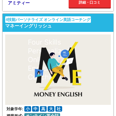
詳細・口コミ
アミティー
4技能パーソナライズ オンライン英語コーチング
マネーイングリッシュ
対象学年:
小
中
高
大
社
授業形式:
オンライン英会話