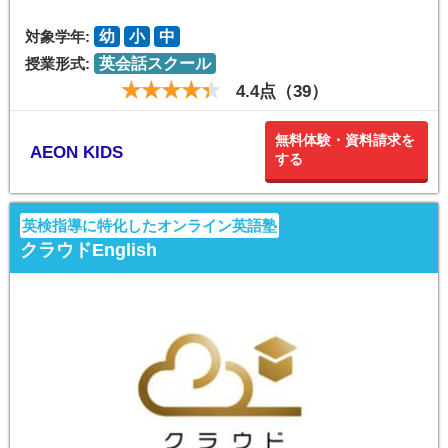
対象学年:
幼
小
中
授業形式:
英会話スクール
4.4点（39）
無料体験・資料請求を
AEON KIDS
する
英検指導に特化したオンライン英語塾
クラウドEnglish