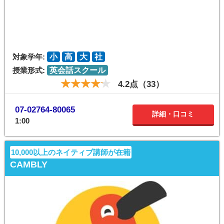
対象学年:
小
高
大
社
授業形式:
英会話スクール
4.2点（33）
07-02764-80065
詳細・口コミ
1:00
10,000以上のネイティブ講師が在籍
CAMBLY