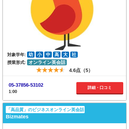
対象学年:
幼
小
中
高
大
社
授業形式:
オンライン英会話
4.6点（5）
05-37856-53102
詳細・口コミ
1:00
「高品質」のビジネスオンライン英会話
Bizmates