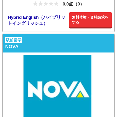
0.0点（0）
Hybrid English（ハイブリッ
無料体験・資料請求を
する
トイングリッシュ）
駅前留学
NOVA