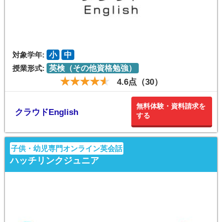
対象学年:
小
中
授業形式:
英検（その他資格勉強）
4.6点（30）
無料体験・資料請求を
クラウドEnglish
する
子供・幼児専門オンライン英会話
ハッチリンクジュニア