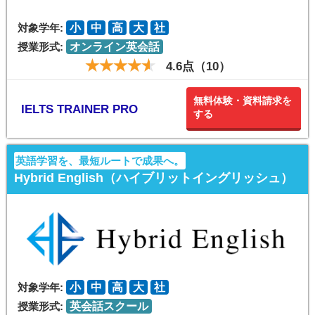
対象学年:
小
中
高
大
社
授業形式:
オンライン英会話
4.6点（10）
無料体験・資料請求を
IELTS TRAINER PRO
する
英語学習を、最短ルートで成果へ。
Hybrid English（ハイブリットイングリッシュ）
対象学年:
小
中
高
大
社
授業形式:
英会話スクール