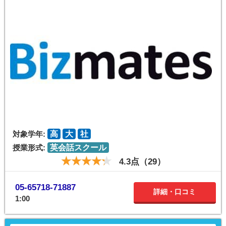
対象学年:
高
大
社
授業形式:
英会話スクール
4.3点（29）
05-65718-71887
詳細・口コミ
1:00