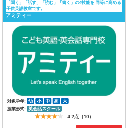
「聞く」「話す」「読む」「書く」の4技能を 同等に高める
子供英語教室です。
アミティー
対象学年:
幼
小
中
高
大
授業形式:
英会話スクール
4.2点（10）