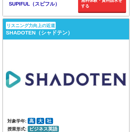
無料体験・資料請求を
SUPIFUL（スピフル）
する
リスニング力向上の近道
SHADOTEN（シャドテン）
対象学年:
高
大
社
授業形式:
ビジネス英語