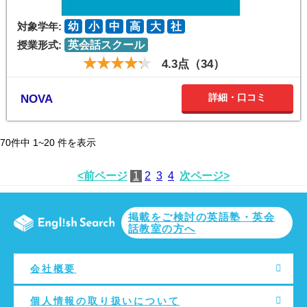
対象学年:
幼
小
中
高
大
社
授業形式:
英会話スクール
4.3点（34）
詳細・口コミ
NOVA
70
件中
1~20
件を表示
<前ページ
1
2
3
4
次ページ>
掲載をご検討の英語塾・英会
話教室の方へ
会社概要
個人情報の取り扱いについて