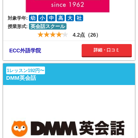
対象学年:
幼
小
中
高
大
社
授業形式:
英会話スクール
4.2点（26）
詳細・口コミ
ECC外語学院
1レッスン192円〜
DMM英会話