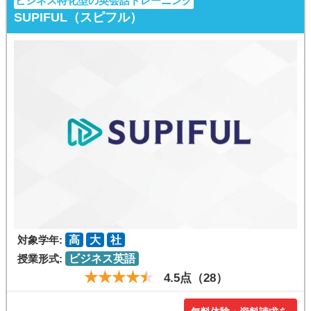
ビジネス特化型の英会話トレーニング
SUPIFUL（スピフル）
対象学年:
高
大
社
授業形式:
ビジネス英語
4.5点（28）