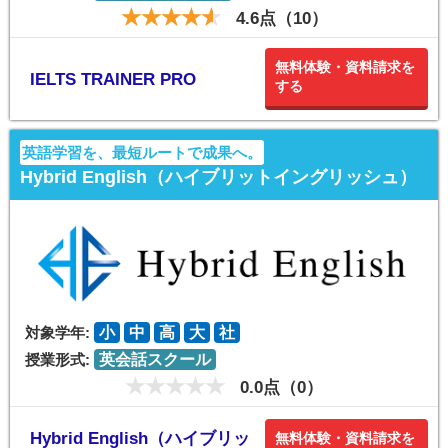
4.6点（10）
無料体験・資料請求を
IELTS TRAINER PRO
する
英語学習を、最短ルートで成果へ。
Hybrid English（ハイブリットイングリッシュ）
対象学年:
小
中
高
大
社
授業形式:
英会話スクール
0.0点（0）
Hybrid English（ハイブリッ
無料体験・資料請求を