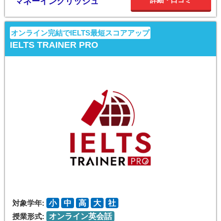
詳細・口コミ
マネーイングリッシュ
オンライン完結でIELTS最短スコアアップ
IELTS TRAINER PRO
対象学年:
小
中
高
大
社
授業形式:
オンライン英会話