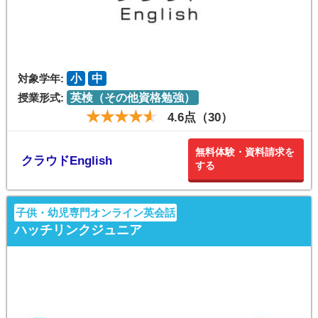
対象学年:
小
中
授業形式:
英検（その他資格勉強）
4.6点（30）
無料体験・資料請求を
クラウドEnglish
する
子供・幼児専門オンライン英会話
ハッチリンクジュニア