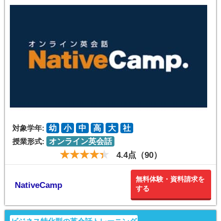
対象学年:
幼
小
中
高
大
社
授業形式:
オンライン英会話
4.4点（90）
無料体験・資料請求を
NativeCamp
する