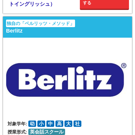
する
トイングリッシュ）
独自の「ベルリッツ・メソッド」
Berlitz
対象学年:
幼
小
中
高
大
社
授業形式:
英会話スクール