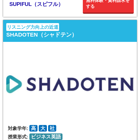
無料体験・資料請求を
SUPIFUL（スピフル）
する
リスニング力向上の近道
SHADOTEN（シャドテン）
対象学年:
高
大
社
授業形式:
ビジネス英語