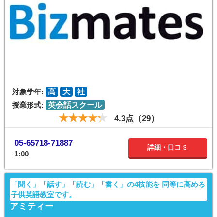
対象学年:
高
大
社
授業形式:
英会話スクール
4.3点（29）
05-65718-71887
詳細・口コミ
1:00
「聞く」「話す」「読む」「書く」の4技能を 同等に高める
子供英語教室です。
アミティー