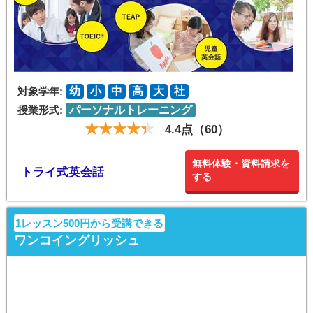
対象学年:
幼
小
中
高
大
社
授業形式:
パーソナルトレーニング
4.4点（60）
無料体験・資料請求を
トライ式英会話
する
1レッスン500円から受講できる
ワンコイングリッシュ