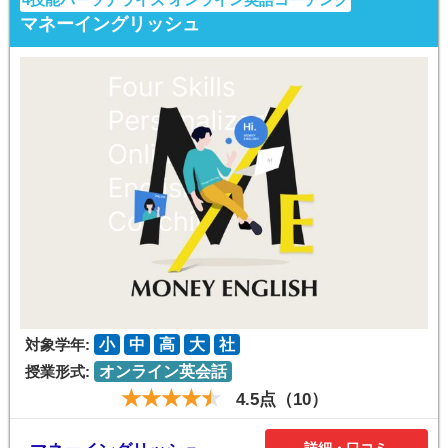
マネーイングリッシュ
対象学年:
小
中
高
大
社
授業形式:
オンライン英会話
4.5点（10）