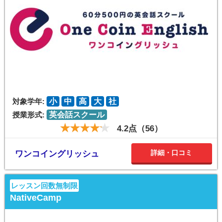
対象学年:
小
中
高
大
社
授業形式:
英会話スクール
4.2点（56）
詳細・口コミ
ワンコイングリッシュ
レッスン回数無制限
NativeCamp