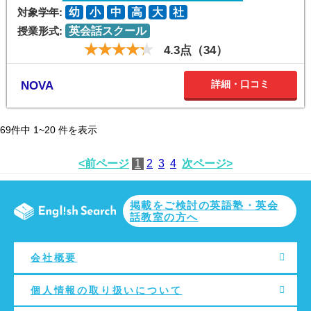
対象学年:
幼
小
中
高
大
社
授業形式:
英会話スクール
4.3点（34）
詳細・口コミ
NOVA
69
件中
1~20
件を表示
<前ページ
1
2
3
4
次ページ>
掲載をご検討の英語塾・英会
話教室の方へ
会社概要
個人情報の取り扱いについて