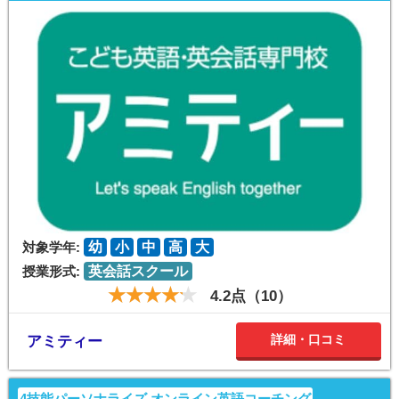
対象学年:
幼
小
中
高
大
授業形式:
英会話スクール
4.2点（10）
詳細・口コミ
アミティー
4技能パーソナライズ オンライン英語コーチング