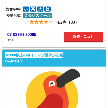
対象学年:
小
高
大
社
授業形式:
英会話スクール
4.2点（33）
07-02764-80065
詳細・口コミ
1:00
10,000以上のネイティブ講師が在籍
CAMBLY