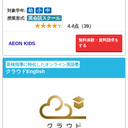
対象学年:
幼
小
中
授業形式:
英会話スクール
4.4点（39）
無料体験・資料請求を
AEON KIDS
する
英検指導に特化したオンライン英語塾
クラウドEnglish