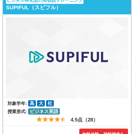
ビジネス特化型の英会話トレーニング
SUPIFUL（スピフル）
対象学年:
高
大
社
授業形式:
ビジネス英語
4.5点（28）