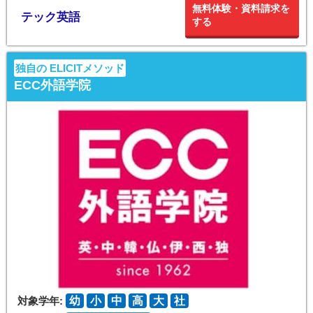
無料体験・資料請求を
テック英語
する
独自の ELICITメソッド
ECC外語学院
対象学年:
幼
小
中
高
大
社