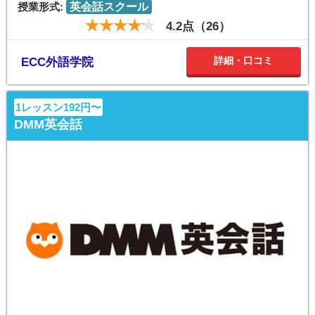
授業形式:
英会話スクール
4.2点（26）
詳細・口コミ
ECC外語学院
1レッスン192円〜
DMM英会話