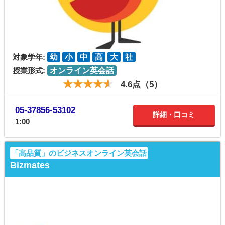
対象学年:
幼
小
中
高
大
社
授業形式:
オンライン英会話
4.6点（5）
05-37856-53102
詳細・口コミ
1:00
「高品質」のビジネスオンライン英会話
Bizmates