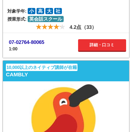
対象学年:
小
高
大
社
授業形式:
英会話スクール
4.2点（33）
07-02764-80065
詳細・口コミ
1:00
10,000以上のネイティブ講師が在籍
CAMBLY