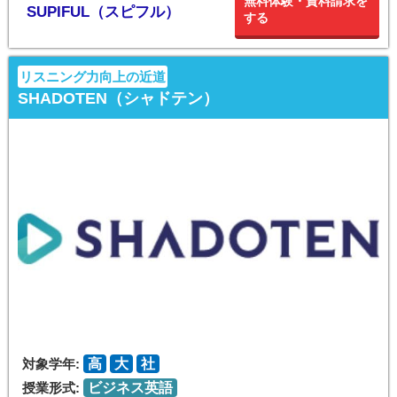
無料体験・資料請求を
SUPIFUL（スピフル）
する
リスニング力向上の近道
SHADOTEN（シャドテン）
対象学年:
高
大
社
授業形式:
ビジネス英語