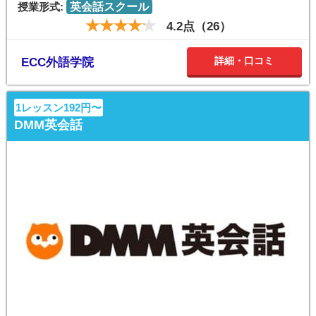
授業形式:
英会話スクール
4.2点（26）
詳細・口コミ
ECC外語学院
1レッスン192円〜
DMM英会話