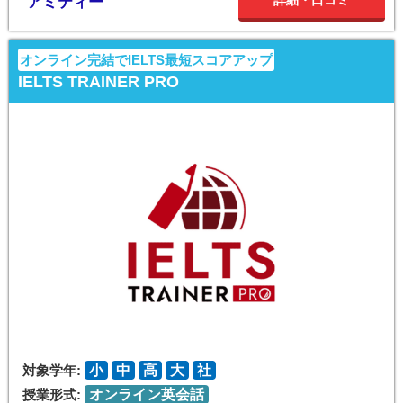
詳細・口コミ
アミティー
オンライン完結でIELTS最短スコアアップ
IELTS TRAINER PRO
対象学年:
小
中
高
大
社
授業形式:
オンライン英会話