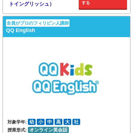
する
トイングリッシュ）
全員がプロのフィリピン人講師
QQ English
対象学年:
幼
小
中
高
大
社
授業形式:
オンライン英会話