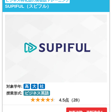
ビジネス特化型の英会話トレーニング
SUPIFUL（スピフル）
対象学年:
高
大
社
授業形式:
ビジネス英語
4.5点（28）