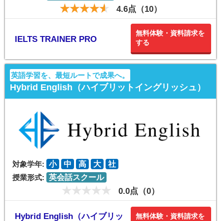
4.6点（10）
無料体験・資料請求を
IELTS TRAINER PRO
する
英語学習を、最短ルートで成果へ。
Hybrid English（ハイブリットイングリッシュ）
対象学年:
小
中
高
大
社
授業形式:
英会話スクール
0.0点（0）
Hybrid English（ハイブリッ
無料体験・資料請求を