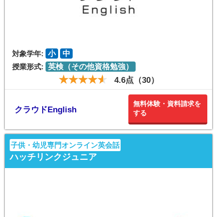
対象学年:
小
中
授業形式:
英検（その他資格勉強）
4.6点（30）
無料体験・資料請求を
クラウドEnglish
する
子供・幼児専門オンライン英会話
ハッチリンクジュニア