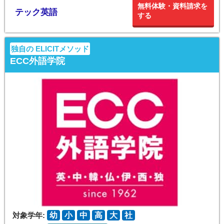
無料体験・資料請求を
テック英語
する
独自の ELICITメソッド
ECC外語学院
対象学年:
幼
小
中
高
大
社