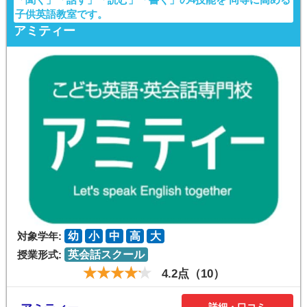
子供英語教室です。
アミティー
対象学年:
幼
小
中
高
大
授業形式:
英会話スクール
4.2点（10）