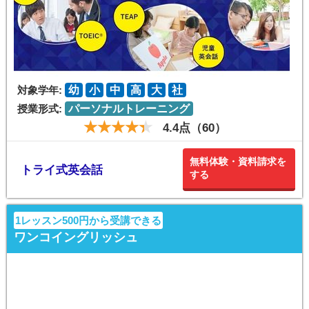
対象学年:
幼
小
中
高
大
社
授業形式:
パーソナルトレーニング
4.4点（60）
無料体験・資料請求を
トライ式英会話
する
1レッスン500円から受講できる
ワンコイングリッシュ