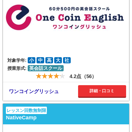
対象学年:
小
中
高
大
社
授業形式:
英会話スクール
4.2点（56）
詳細・口コミ
ワンコイングリッシュ
レッスン回数無制限
NativeCamp