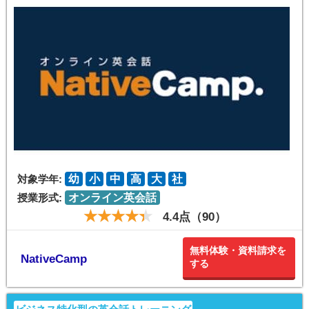
対象学年:
幼
小
中
高
大
社
授業形式:
オンライン英会話
4.4点（90）
無料体験・資料請求を
NativeCamp
する