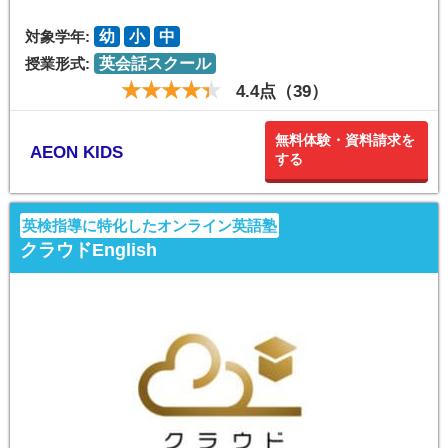
対象学年:
幼
小
中
授業形式:
英会話スクール
4.4点（39）
無料体験・資料請求を
AEON KIDS
する
英検指導に特化したオンライン英語塾
クラウドEnglish