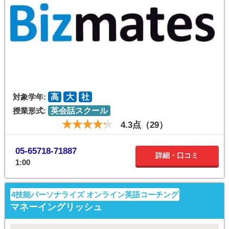
対象学年:
高
大
社
授業形式:
英会話スクール
4.3点（29）
05-65718-71887
詳細・口コミ
1:00
4技能パーソナライズ オンライン英語コーチング
マネーイングリッシュ