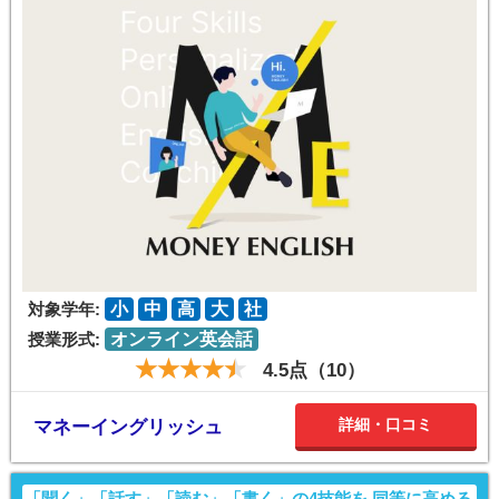
対象学年:
小
中
高
大
社
授業形式:
オンライン英会話
4.5点（10）
詳細・口コミ
マネーイングリッシュ
「聞く」「話す」「読む」「書く」の4技能を 同等に高める