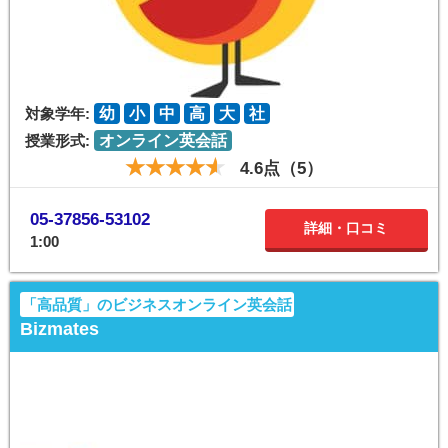
対象学年:
幼
小
中
高
大
社
授業形式:
オンライン英会話
4.6点（5）
05-37856-53102
詳細・口コミ
1:00
「高品質」のビジネスオンライン英会話
Bizmates