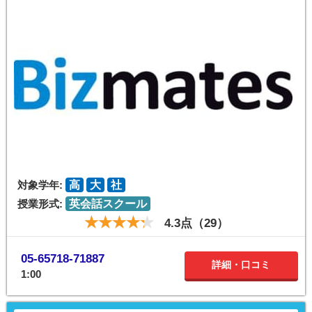
対象学年:
高
大
社
授業形式:
英会話スクール
4.3点（29）
05-65718-71887
詳細・口コミ
1:00