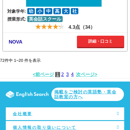
対象学年:
幼
小
中
高
大
社
授業形式:
英会話スクール
4.3点（34）
詳細・口コミ
NOVA
72
件中
1~20
件を表示
<前ページ
1
2
3
4
次ページ>
掲載をご検討の英語塾・英会
話教室の方へ
会社概要
個人情報の取り扱いについて