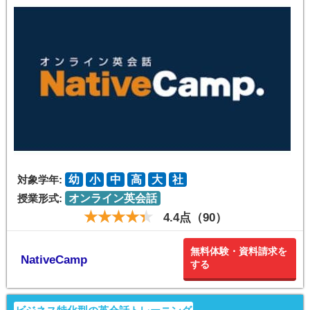
対象学年:
幼
小
中
高
大
社
授業形式:
オンライン英会話
4.4点（90）
無料体験・資料請求を
NativeCamp
する