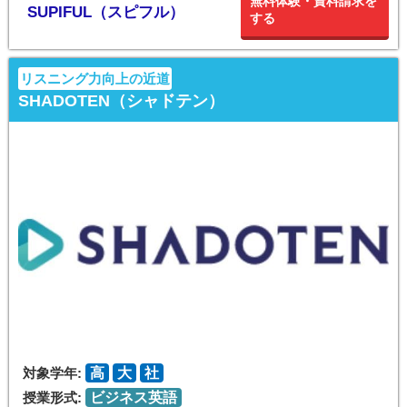
無料体験・資料請求を
SUPIFUL（スピフル）
する
リスニング力向上の近道
SHADOTEN（シャドテン）
対象学年:
高
大
社
授業形式:
ビジネス英語