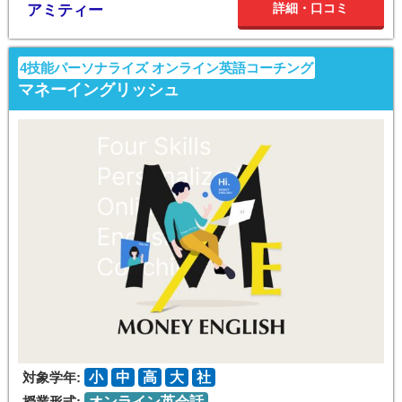
詳細・口コミ
アミティー
4技能パーソナライズ オンライン英語コーチング
マネーイングリッシュ
対象学年:
小
中
高
大
社
授業形式:
オンライン英会話