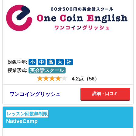
対象学年:
小
中
高
大
社
授業形式:
英会話スクール
4.2点（56）
詳細・口コミ
ワンコイングリッシュ
レッスン回数無制限
NativeCamp