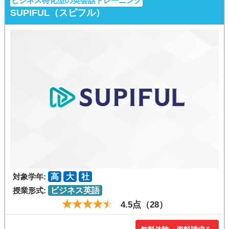
ビジネス特化型の英会話トレーニング
SUPIFUL（スピフル）
対象学年:
高
大
社
授業形式:
ビジネス英語
4.5点（28）