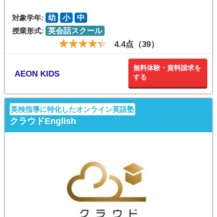
対象学年:
幼
小
中
授業形式:
英会話スクール
4.4点（39）
無料体験・資料請求を
AEON KIDS
する
英検指導に特化したオンライン英語塾
クラウドEnglish