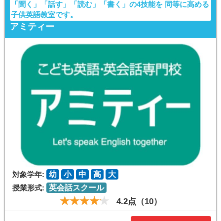
「聞く」「話す」「読む」「書く」の4技能を 同等に高める
子供英語教室です。
アミティー
対象学年:
幼
小
中
高
大
授業形式:
英会話スクール
4.2点（10）