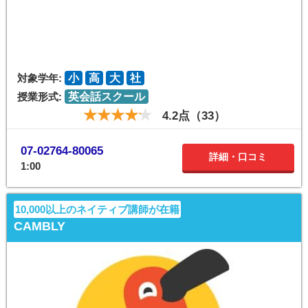
対象学年:
小
高
大
社
授業形式:
英会話スクール
4.2点（33）
07-02764-80065
詳細・口コミ
1:00
10,000以上のネイティブ講師が在籍
CAMBLY