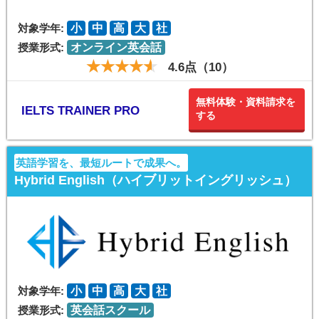
対象学年:
小
中
高
大
社
授業形式:
オンライン英会話
4.6点（10）
無料体験・資料請求を
IELTS TRAINER PRO
する
英語学習を、最短ルートで成果へ。
Hybrid English（ハイブリットイングリッシュ）
対象学年:
小
中
高
大
社
授業形式:
英会話スクール