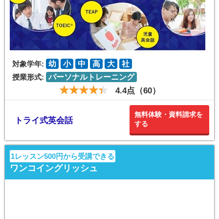
対象学年:
幼
小
中
高
大
社
授業形式:
パーソナルトレーニング
4.4点（60）
無料体験・資料請求を
トライ式英会話
する
1レッスン500円から受講できる
ワンコイングリッシュ