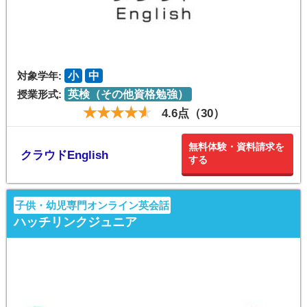
対象学年:
小
中
授業形式:
英検（その他資格勉強）
4.6点（30）
無料体験・資料請求を
クラウドEnglish
する
子供・幼児専門オンライン英会話
ハッチリンクジュニア