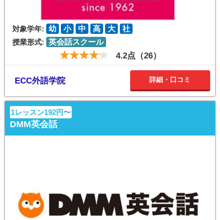
対象学年:
幼
小
中
高
大
社
授業形式:
英会話スクール
4.2点（26）
詳細・口コミ
ECC外語学院
1レッスン192円〜
DMM英会話