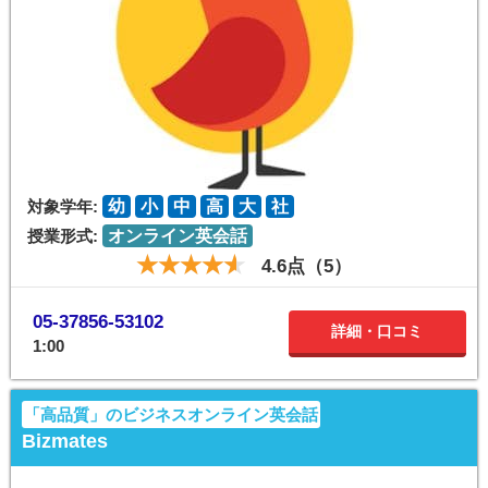
対象学年:
幼
小
中
高
大
社
授業形式:
オンライン英会話
4.6点（5）
05-37856-53102
詳細・口コミ
1:00
「高品質」のビジネスオンライン英会話
Bizmates