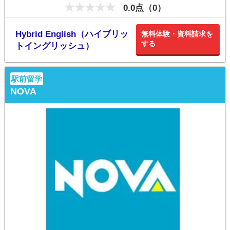
0.0点（0）
Hybrid English（ハイブリッ
無料体験・資料請求を
する
トイングリッシュ）
駅前留学
NOVA