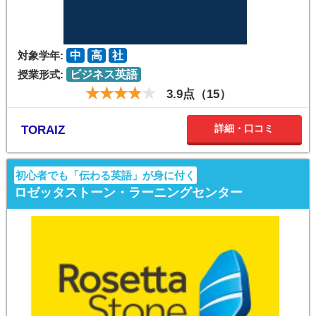
対象学年:
中
高
社
授業形式:
ビジネス英語
3.9点（15）
詳細・口コミ
TORAIZ
初心者でも「伝わる英語」が身に付く
ロゼッタストーン・ラーニングセンター