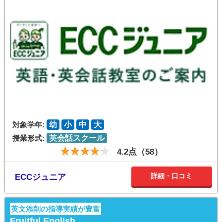
対象学年:
幼
小
中
大
授業形式:
英会話スクール
4.2点（58）
詳細・口コミ
ECCジュニア
英文添削の指導実績が豊富
Fruitful English