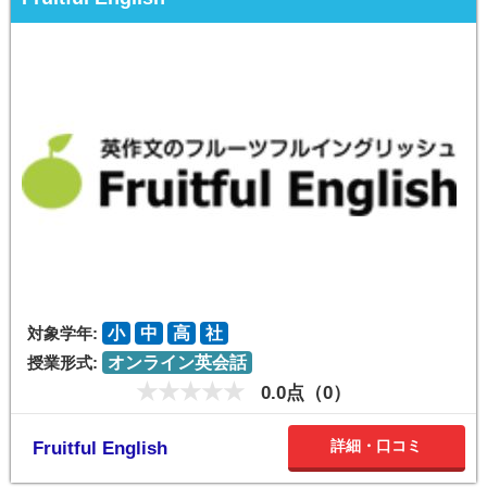
対象学年:
小
中
高
社
授業形式:
オンライン英会話
0.0点（0）
詳細・口コミ
Fruitful English