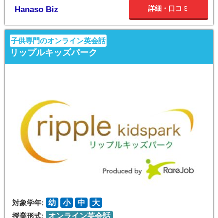
詳細・口コミ
Hanaso Biz
子供専門のオンライン英会話
リップルキッズパーク
対象学年:
幼
小
中
大
授業形式:
オンライン英会話