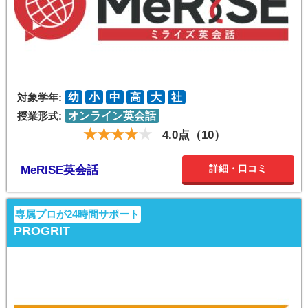
対象学年:
幼
小
中
高
大
社
授業形式:
オンライン英会話
4.0点（10）
詳細・口コミ
MeRISE英会話
専属プロが24時間サポート
PROGRIT