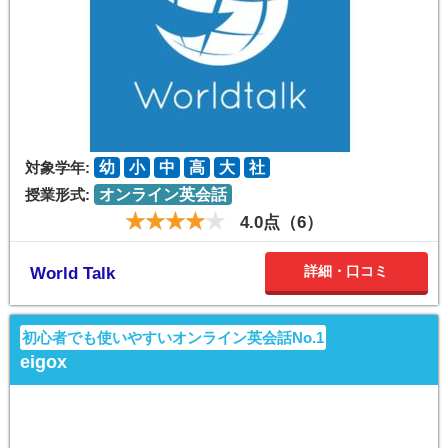
対象学年:
幼
小
中
高
大
社
授業形式:
オンライン英会話
4.0点（6）
詳細・口コミ
World Talk
初心者でも使いやすいオンライン英会話No.1
eigox