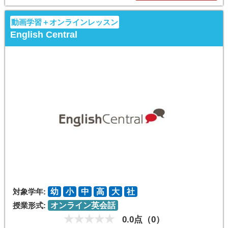
動画学習＋オンラインレッスン
English Central
対象学年:
幼
小
中
高
大
社
授業形式:
オンライン英会話
0.0点（0）