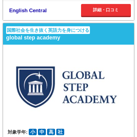
詳細・口コミ
English Central
国際社会を生き抜く英語力を身につける
global step academy
対象学年:
小
中
高
社