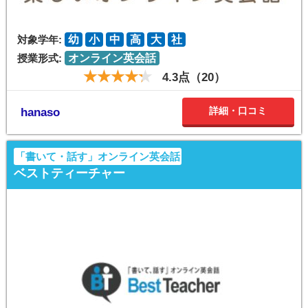
対象学年:
幼
小
中
高
大
社
授業形式:
オンライン英会話
4.3点（20）
詳細・口コミ
hanaso
「書いて・話す」オンライン英会話
ベストティーチャー