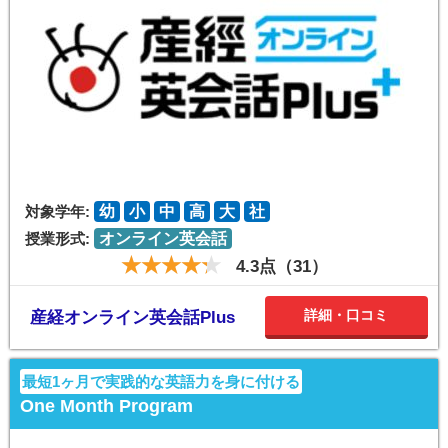
対象学年:
幼
小
中
高
大
社
授業形式:
オンライン英会話
4.3点（31）
詳細・口コミ
産経オンライン英会話Plus
最短1ヶ月で実践的な英語力を身に付ける
One Month Program