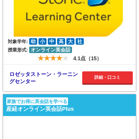
対象学年:
幼
小
中
高
大
社
授業形式:
オンライン英会話
4.1点（15）
ロゼッタストーン・ラーニン
詳細・口コミ
グセンター
家族でお得に英会話を学べる
産経オンライン英会話Plus