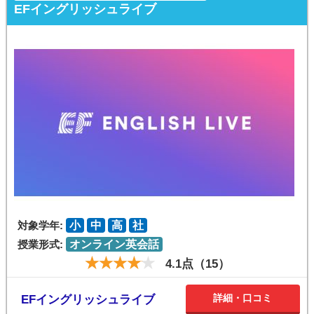
EFイングリッシュライブ
対象学年:
小
中
高
社
授業形式:
オンライン英会話
4.1点（15）
詳細・口コミ
EFイングリッシュライブ