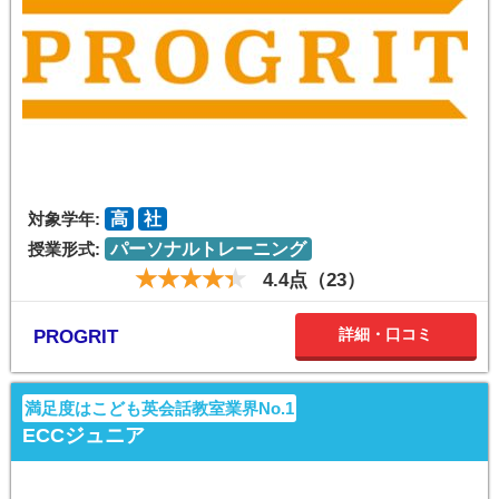
対象学年:
高
社
授業形式:
パーソナルトレーニング
4.4点（23）
詳細・口コミ
PROGRIT
満足度はこども英会話教室業界No.1
ECCジュニア