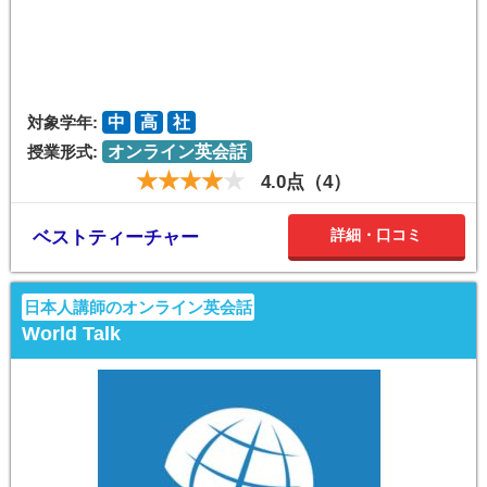
対象学年:
中
高
社
授業形式:
オンライン英会話
4.0点（4）
詳細・口コミ
ベストティーチャー
日本人講師のオンライン英会話
World Talk