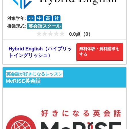
対象学年:
小
中
高
社
授業形式:
英会話スクール
0.0点（0）
Hybrid English（ハイブリッ
無料体験・資料請求を
する
トイングリッシュ）
英会話が好きになるレッスン
MeRISE英会話