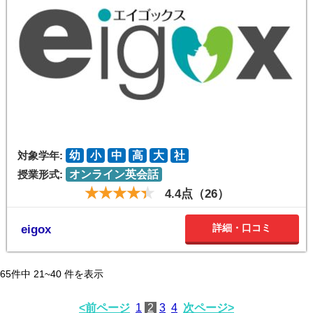
対象学年:
幼
小
中
高
大
社
授業形式:
オンライン英会話
4.4点（26）
詳細・口コミ
eigox
65
件中
21~40
件を表示
<前ページ
1
2
3
4
次ページ>