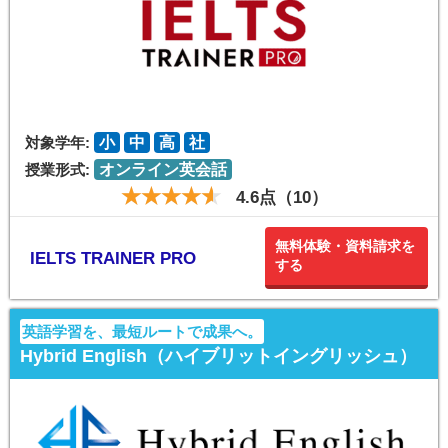
対象学年:
小
中
高
社
授業形式:
オンライン英会話
4.6点（10）
無料体験・資料請求を
IELTS TRAINER PRO
する
英語学習を、最短ルートで成果へ。
Hybrid English（ハイブリットイングリッシュ）