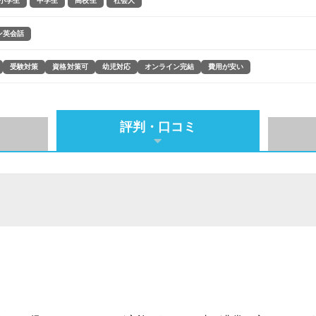
小学生
中学生
高校生
社会人
ン英会話
受験対策
資格対策可
幼児対応
オンライン完結
費用が安い
評判・口コミ