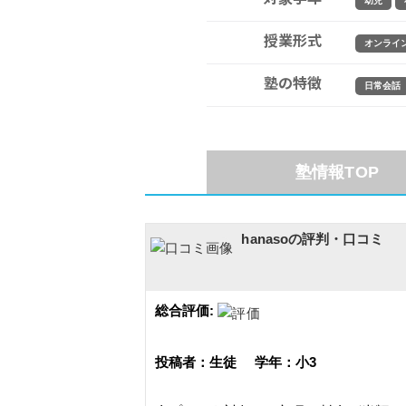
幼児
授業形式
オンライ
塾の特徴
日常会話
塾情報TOP
hanasoの評判・口コミ
総合評価:
投稿者：生徒 学年：小3