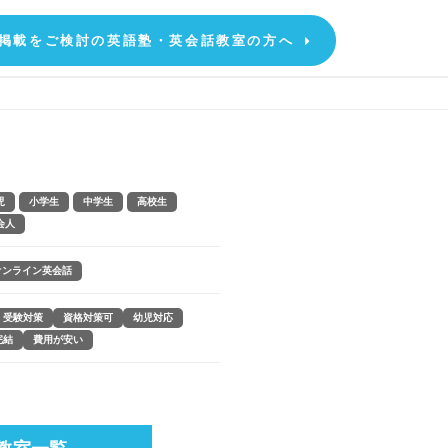
掲載をご検討の英語塾・英会話教室の方へ
児
小学生
中学生
高校生
会人
オンライン英会話
受験対策
資格対策可
幼児対応
完結
費用が安い