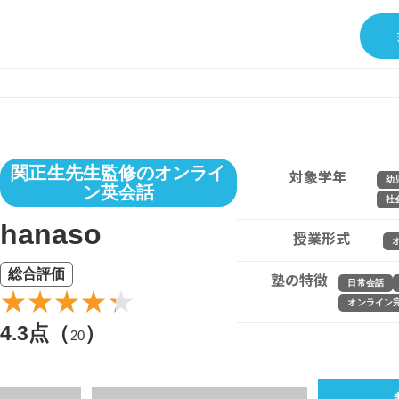
関正生先生監修のオンライ
対象学年
幼
ン英会話
社
hanaso
授業形式
総合評価
塾の特徴
日常会話
オンライン
4.3点（
）
20