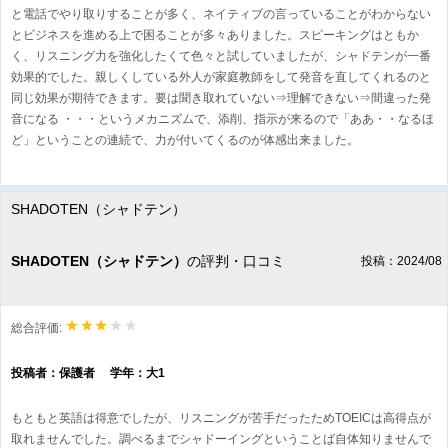
と電話でやり取りすることが多く、ネイティブの言っていることがわからない
とビジネスを進める上で困ることが多々ありました。スピーキングはともか
く、リスニング力を強化したくて色々と試していましたが、シャドテンが一番
効果的でした。親しくしている外人が家庭教師をして発音を直してくれるのと
同じ効果が期待できます。要は聞き取れていない⇒理解できない⇒間違った発
音になる ・・・というメカニズムで、添削、指示が来るので「ああ・・なるほ
ど」ということの連続で、力が付いてくるのが体感出来ました。
SHADOTEN（シャドテン）
SHADOTEN（シャドテン）
の評判・口コミ
投稿：2024/08
総合評価:
投稿者：保護者 学年：大1
もともと英語は得意でしたが、リスニングが苦手だったためTOEICは高得点が
取れませんでした。調べるまでシャドーイングということば自体知りませんで