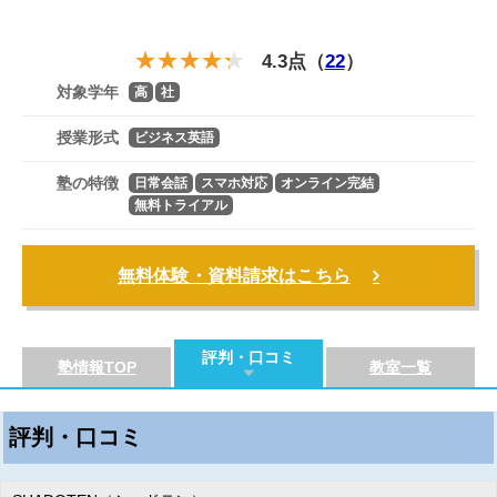
4.3点（
22
）
対象学年
高
社
授業形式
ビジネス英語
塾の特徴
日常会話
スマホ対応
オンライン完結
無料トライアル
無料体験・資料請求はこちら
評判・口コミ
塾情報TOP
教室一覧
評判・口コミ