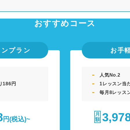
おすすめコース
スンプラン
お手
人気No.2
186円
1レッスン当た
毎月8レッス
8
3,97
月
円(税込)~
額