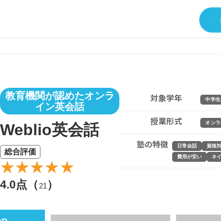
教育機関が認めたオンラ
対象学年
中学生
イン英会話
授業形式
オンラ
Weblio英会話
塾の特徴
日常会話
資格
総合評価
費用が安い
ネ
4.0点（
）
21