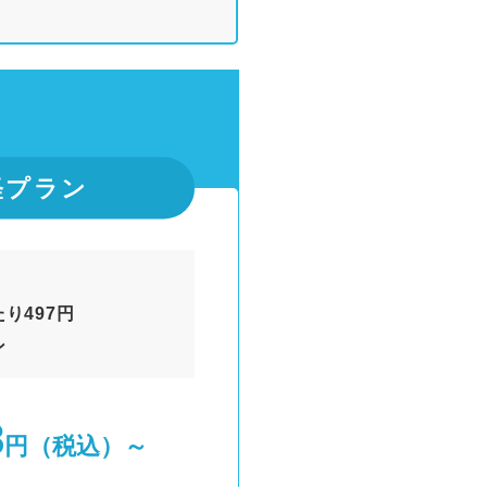
軽プラン
り497円
ン
8
円（税込）～