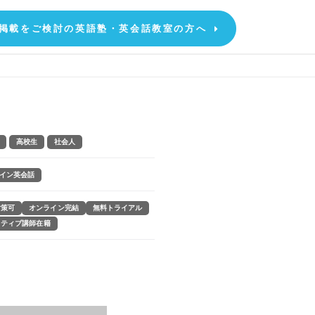
掲載をご検討の英語塾・英会話教室の方へ
高校生
社会人
イン英会話
対策可
オンライン完結
無料トライアル
イティブ講師在籍