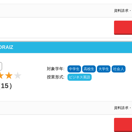
資料請求・
RAIZ
対象学年:
中学生
高校生
大学生
社会人
授業形式:
ビジネス英語
（15）
資料請求・