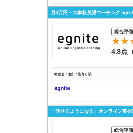
月3万円～の本格英語コーチング egnit
総合評価
4.8点
教室名 / 住所 / 最寄り駅
egnite
「話せるようになる」オンライン英会話 k
総合評価