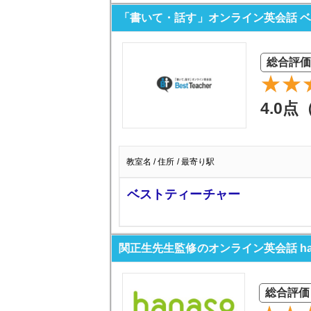
「書いて・話す」オンライン英会話 
総合評価
4.0点
教室名 / 住所 / 最寄り駅
ベストティーチャー
関正生先生監修のオンライン英会話 ha
総合評価