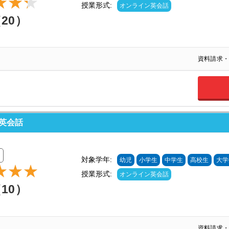
授業形式:
オンライン英会話
（20）
資料請求・
E英会話
対象学年:
幼児
小学生
中学生
高校生
大学
授業形式:
オンライン英会話
（10）
資料請求・