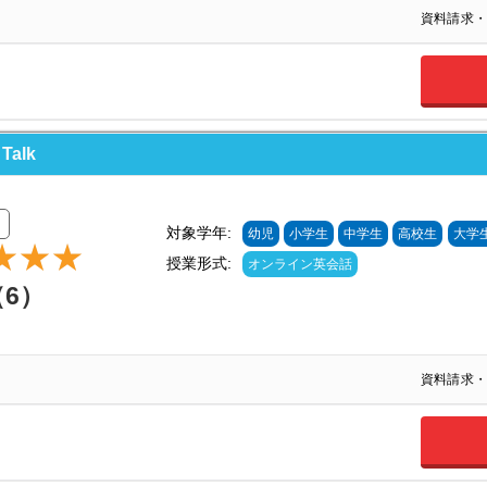
資料請求・
alk
対象学年:
幼児
小学生
中学生
高校生
大学
授業形式:
オンライン英会話
（6）
資料請求・