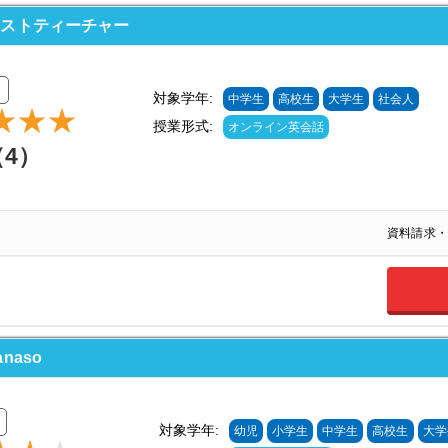
ベストティーチャー
対象学年:
中学生
高校生
大学生
社会人
授業形式:
オンライン英会話
（4）
資料請求・
naso
対象学年:
幼児
小学生
中学生
高校生
大学