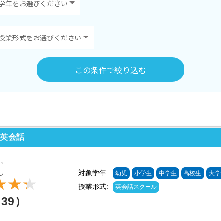
この条件で絞り込む
ン英会話
対象学年:
幼児
小学生
中学生
高校生
大学
授業形式:
英会話スクール
（39）