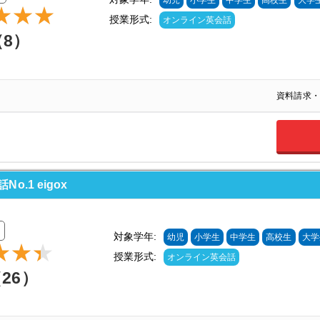
幼児
小学生
中学生
高校生
大学
授業形式:
オンライン英会話
（8）
資料請求・
.1 eigox
対象学年:
幼児
小学生
中学生
高校生
大学
授業形式:
オンライン英会話
（26）