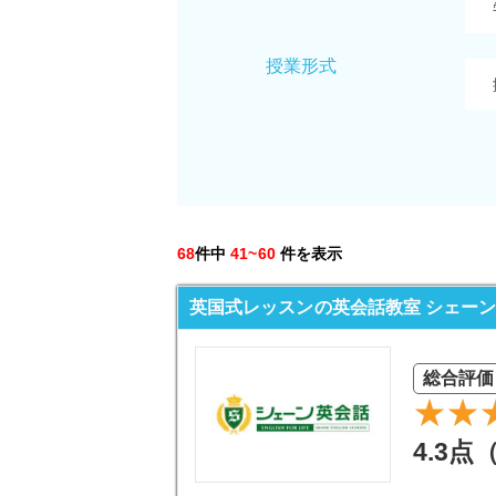
授業形式
68
件中
41~60
件を表示
英国式レッスンの英会話教室 シェー
総合評価
4.3点