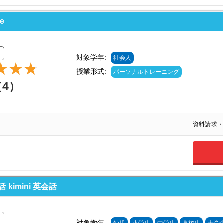
e
対象学年:
社会人
授業形式:
パーソナルトレーニング
（4）
資料請求・
imini 英会話
対象学年: