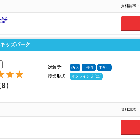
資料請求・
会話
ルキッズパーク
対象学年:
幼児
小学生
中学生
授業形式:
オンライン英会話
（8）
資料請求・