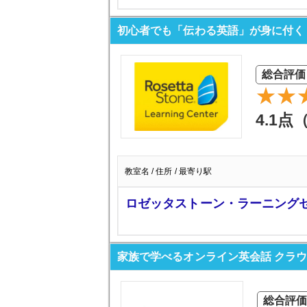
初心者でも「伝わる英語」が身に付く
総合評価
4.1点
教室名 / 住所 / 最寄り駅
ロゼッタストーン・ラーニング
家族で学べるオンライン英会話 クラ
総合評価