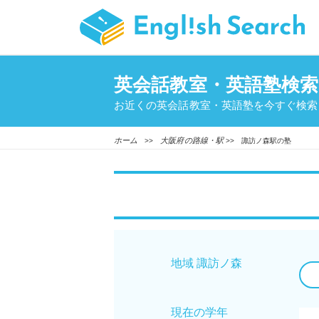
英会話教室・英語塾検索
お近くの英会話教室・英語塾を今すぐ検索
ホーム
大阪府の路線・駅
>>
>> 諏訪ノ森駅の塾
地域 諏訪ノ森
現在の学年