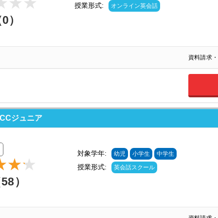
授業形式:
オンライン英会話
（0）
資料請求・
ECCジュニア
対象学年:
幼児
小学生
中学生
授業形式:
英会話スクール
（58）