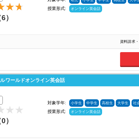
幼児
小学生
中学生
高校生
大学
授業形式:
オンライン英会話
（6）
資料請求・
ールワールドオンライン英会話
対象学年:
小学生
中学生
高校生
大学生
社
授業形式:
オンライン英会話
（0）