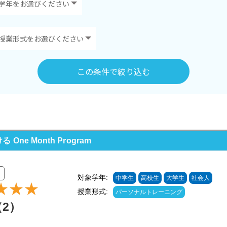
この条件で絞り込む
e Month Program
対象学年:
中学生
高校生
大学生
社会人
授業形式:
パーソナルトレーニング
（2）