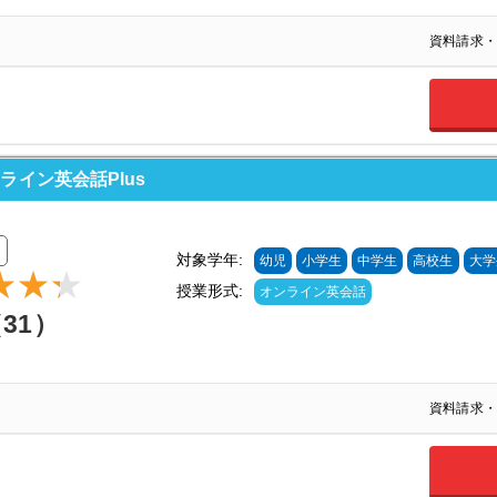
資料請求・
ライン英会話Plus
対象学年:
幼児
小学生
中学生
高校生
大学
授業形式:
オンライン英会話
（31）
資料請求・