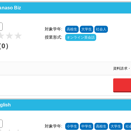
so Biz
対象学年:
高校生
大学生
社会人
授業形式:
オンライン英会話
（0）
資料請求・
lish
対象学年:
小学生
中学生
高校生
大学生
社