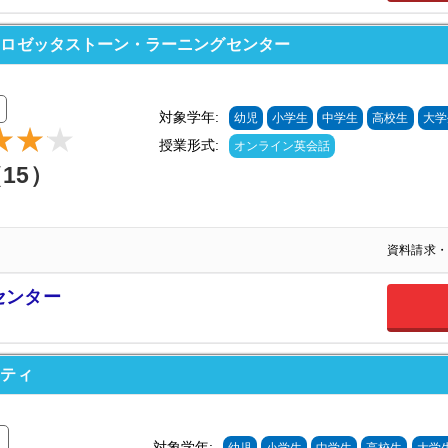
 ロゼッタストーン・ラーニングセンター
対象学年:
幼児
小学生
中学生
高校生
大学
授業形式:
オンライン英会話
（15）
資料請求・
センター
ウティ
対象学年: