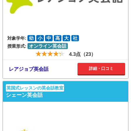
対象学年:
幼
小
中
高
大
社
授業形式:
オンライン英会話
4.3点（23）
詳細・口コミ
レアジョブ英会話
英国式レッスンの英会話教室
シェーン英会話