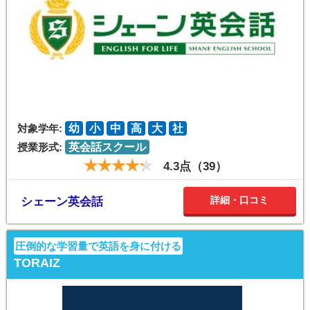
対象学年:
幼
小
中
高
大
社
授業形式:
英会話スクール
4.3点（39）
詳細・口コミ
シェーン英会話
圧倒的な学習量で英語を身に付ける
TORAIZ