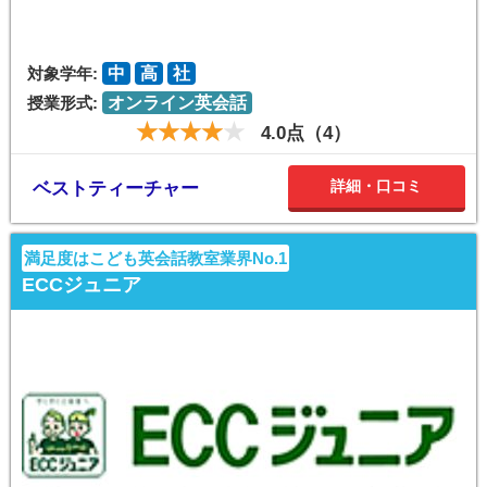
対象学年:
中
高
社
授業形式:
オンライン英会話
4.0点（4）
詳細・口コミ
ベストティーチャー
満足度はこども英会話教室業界No.1
ECCジュニア