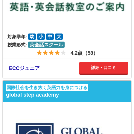
対象学年:
幼
小
中
大
授業形式:
英会話スクール
4.2点（58）
詳細・口コミ
ECCジュニア
国際社会を生き抜く英語力を身につける
global step academy