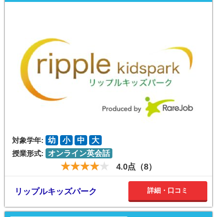
対象学年:
幼
小
中
大
授業形式:
オンライン英会話
4.0点（8）
詳細・口コミ
リップルキッズパーク