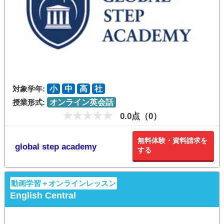
対象学年:
小
中
高
社
授業形式:
オンライン英会話
0.0点（0）
無料体験・資料請求を
global step academy
する
動画学習＋オンラインレッスン
English Central