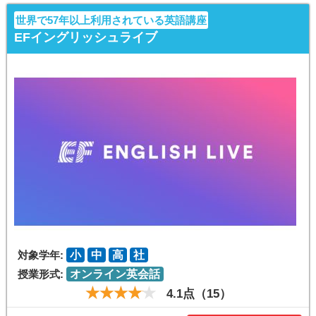
世界で57年以上利用されている英語講座
EFイングリッシュライブ
対象学年:
小
中
高
社
授業形式:
オンライン英会話
4.1点（15）