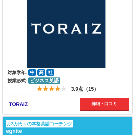
対象学年:
中
高
社
授業形式:
ビジネス英語
3.9点（15）
詳細・口コミ
TORAIZ
月3万円～の本格英語コーチング
egnite