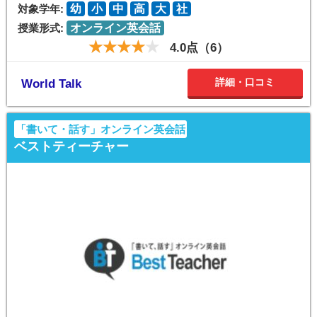
対象学年:
幼
小
中
高
大
社
授業形式:
オンライン英会話
4.0点（6）
詳細・口コミ
World Talk
「書いて・話す」オンライン英会話
ベストティーチャー