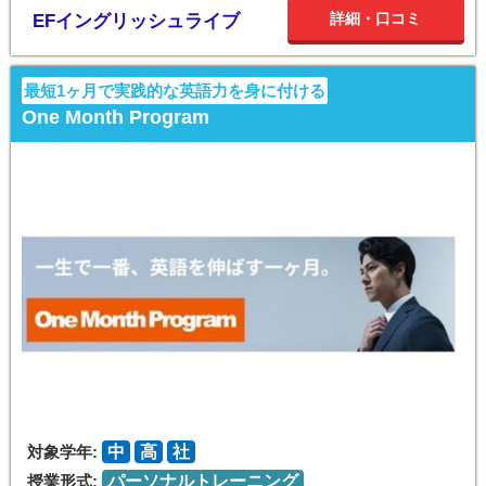
詳細・口コミ
EFイングリッシュライブ
最短1ヶ月で実践的な英語力を身に付ける
One Month Program
対象学年:
中
高
社
授業形式:
パーソナルトレーニング