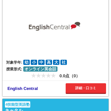
対象学年:
幼
小
中
高
大
社
授業形式:
オンライン英会話
0.0点（0）
詳細・口コミ
English Central
4技能型英語塾
キャタル