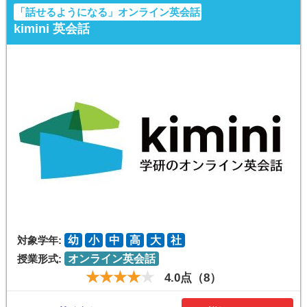
「話せるようになる」オンライン英会話
kimini 英会話
対象学年:
幼
小
中
高
大
社
授業形式:
オンライン英会話
4.0点（8）