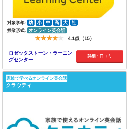
対象学年:
幼
小
中
高
大
社
授業形式:
オンライン英会話
4.1点（15）
ロゼッタストーン・ラーニン
詳細・口コミ
グセンター
家族で学べるオンライン英会話
クラウティ