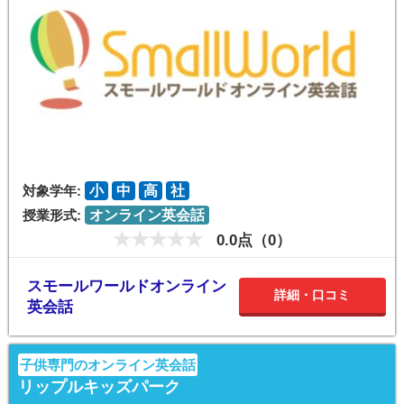
対象学年:
小
中
高
社
授業形式:
オンライン英会話
0.0点（0）
スモールワールドオンライン
詳細・口コミ
英会話
子供専門のオンライン英会話
リップルキッズパーク