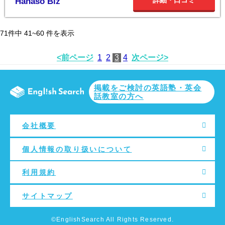
詳細・口コミ
Hanaso Biz
71
件中
41~60
件を表示
<前ページ
1
2
3
4
次ページ>
掲載をご検討の英語塾・英会
話教室の方へ
会社概要
個人情報の取り扱いについて
利用規約
サイトマップ
©EnglishSearch All Rights Reserved.