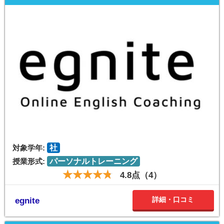
対象学年:
社
授業形式:
パーソナルトレーニング
4.8点（4）
詳細・口コミ
egnite