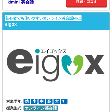
詳細・口コミ
kimini 英会話
初心者でも使いやすいオンライン英会話No.1
eigox
対象学年:
幼
小
中
高
大
社
授業形式:
オンライン英会話