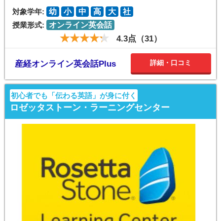
対象学年:
幼
小
中
高
大
社
授業形式:
オンライン英会話
4.3点（31）
詳細・口コミ
産経オンライン英会話Plus
初心者でも「伝わる英語」が身に付く
ロゼッタストーン・ラーニングセンター