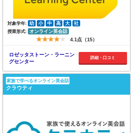
対象学年:
幼
小
中
高
大
社
授業形式:
オンライン英会話
4.1点（15）
ロゼッタストーン・ラーニン
詳細・口コミ
グセンター
家族で学べるオンライン英会話
クラウティ