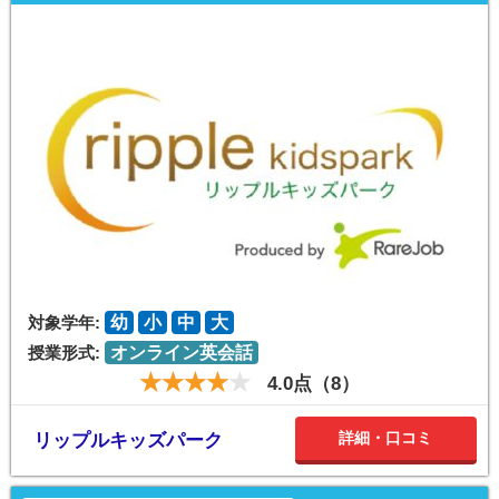
対象学年:
幼
小
中
大
授業形式:
オンライン英会話
4.0点（8）
詳細・口コミ
リップルキッズパーク