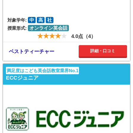
対象学年:
中
高
社
授業形式:
オンライン英会話
4.0点（4）
詳細・口コミ
ベストティーチャー
満足度はこども英会話教室業界No.1
ECCジュニア