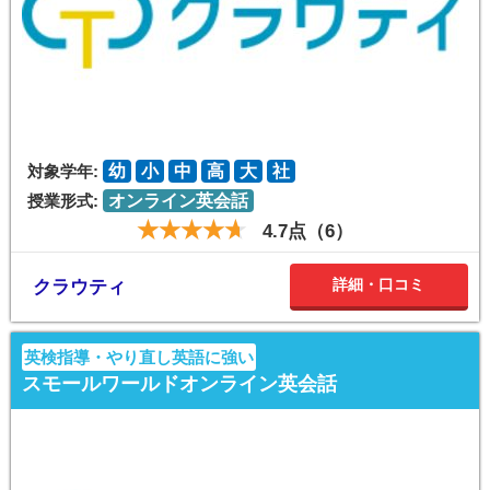
対象学年:
幼
小
中
高
大
社
授業形式:
オンライン英会話
4.7点（6）
詳細・口コミ
クラウティ
英検指導・やり直し英語に強い
スモールワールドオンライン英会話