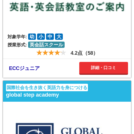
対象学年:
幼
小
中
大
授業形式:
英会話スクール
4.2点（58）
詳細・口コミ
ECCジュニア
国際社会を生き抜く英語力を身につける
global step academy