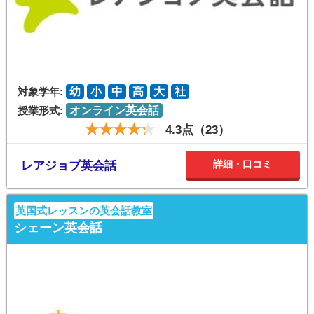
対象学年:
幼
小
中
高
大
社
授業形式:
オンライン英会話
4.3点（23）
詳細・口コミ
レアジョブ英会話
英国式レッスンの英会話教室
シェーン英会話