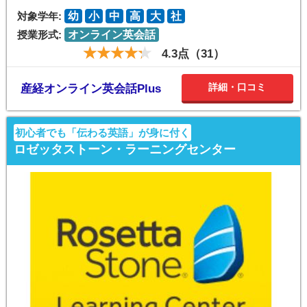
対象学年:
幼
小
中
高
大
社
授業形式:
オンライン英会話
4.3点（31）
詳細・口コミ
産経オンライン英会話Plus
初心者でも「伝わる英語」が身に付く
ロゼッタストーン・ラーニングセンター