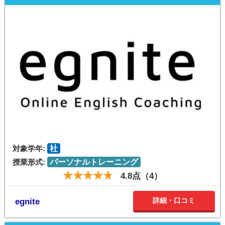
対象学年:
社
授業形式:
パーソナルトレーニング
4.8点（4）
詳細・口コミ
egnite