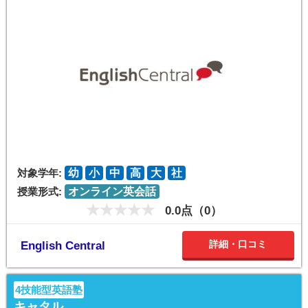
対象学年:
幼
小
中
高
大
社
授業形式:
オンライン英会話
0.0点（0）
詳細・口コミ
English Central
4技能型英語塾
キャタル