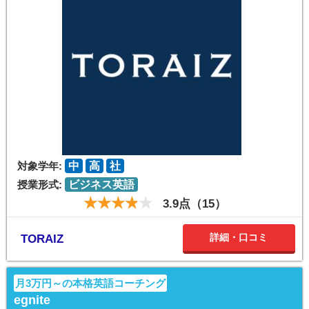
対象学年:
中
高
社
授業形式:
ビジネス英語
3.9点（15）
詳細・口コミ
TORAIZ
月3万円～の本格英語コーチング
egnite