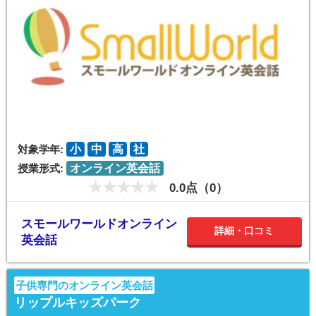
対象学年:
小
中
高
社
授業形式:
オンライン英会話
0.0点（0）
スモールワールドオンライン
詳細・口コミ
英会話
子供専門のオンライン英会話
リップルキッズパーク