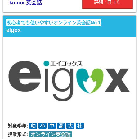
詳細・口コミ
kimini 英会話
初心者でも使いやすいオンライン英会話No.1
eigox
対象学年:
幼
小
中
高
大
社
授業形式:
オンライン英会話