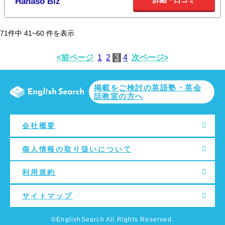
詳細・口コミ
Hanaso Biz
71
件中
41~60
件を表示
<前ページ
1
2
3
4
次ページ>
掲載をご検討の英語塾・英会
話教室の方へ
会社概要
個人情報の取り扱いについて
利用規約
サイトマップ
©EnglishSearch All Rights Reserved.