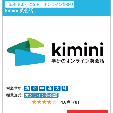
「話せるようになる」オンライン英会話
kimini 英会話
対象学年:
幼
小
中
高
大
社
授業形式:
オンライン英会話
4.0点（8）