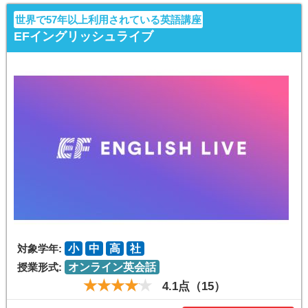
世界で57年以上利用されている英語講座
EFイングリッシュライブ
対象学年:
小
中
高
社
授業形式:
オンライン英会話
4.1点（15）