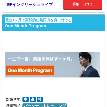
詳細・口コミ
EFイングリッシュライブ
最短1ヶ月で実践的な英語力を身に付ける
One Month Program
対象学年:
中
高
社
授業形式:
パーソナルトレーニング