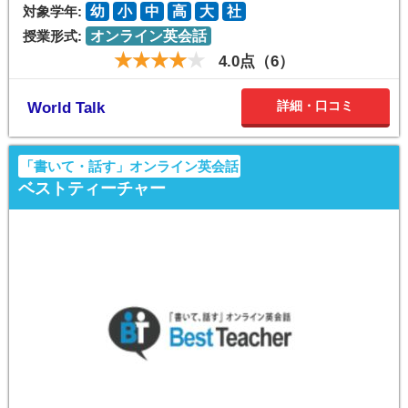
対象学年:
幼
小
中
高
大
社
授業形式:
オンライン英会話
4.0点（6）
詳細・口コミ
World Talk
「書いて・話す」オンライン英会話
ベストティーチャー