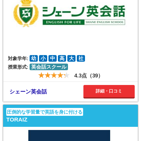
対象学年:
幼
小
中
高
大
社
授業形式:
英会話スクール
4.3点（39）
詳細・口コミ
シェーン英会話
圧倒的な学習量で英語を身に付ける
TORAIZ