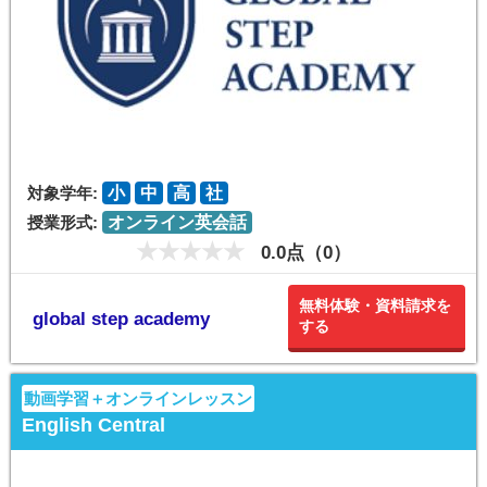
対象学年:
小
中
高
社
授業形式:
オンライン英会話
0.0点（0）
無料体験・資料請求を
global step academy
する
動画学習＋オンラインレッスン
English Central